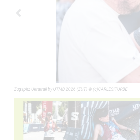
Zugspitz Ultratrail by UTMB 2026 (ZUT) © (c)CARLESITURBE