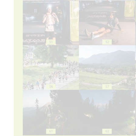
51
52
56
57
61
62