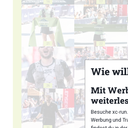
16
17
21
22
Wie wil
26
27
Mit Wer
weiterle
Besuche xc-run.
Werbung und Tra
findest du in de
31
32