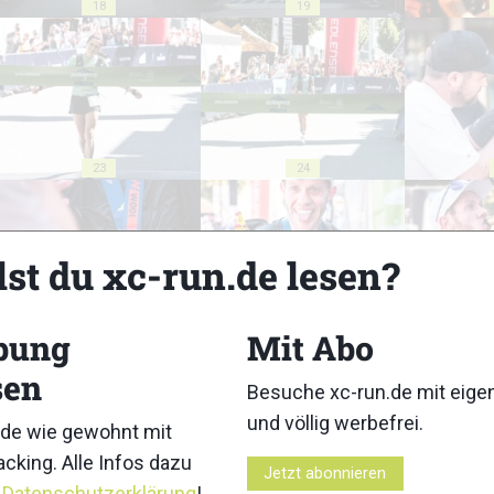
18
19
23
24
lst du xc-run.de lesen?
28
29
bung
Mit Abo
sen
Besuche xc-run.de mit eig
und völlig werbefrei.
de wie gewohnt mit
cking. Alle Infos dazu
Jetzt abonnieren
r
Datenschutzerklärung
!
33
34