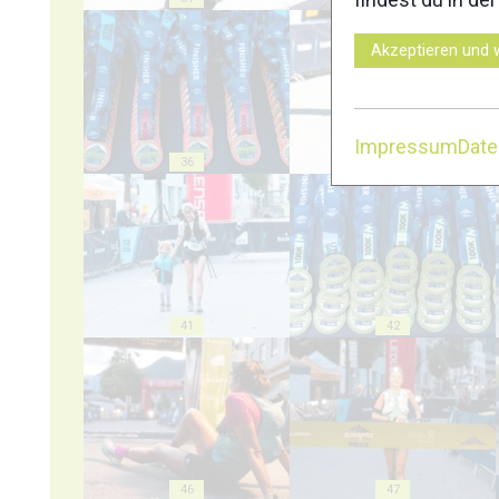
Akzeptieren und 
Impressum
Dat
36
37
41
42
46
47