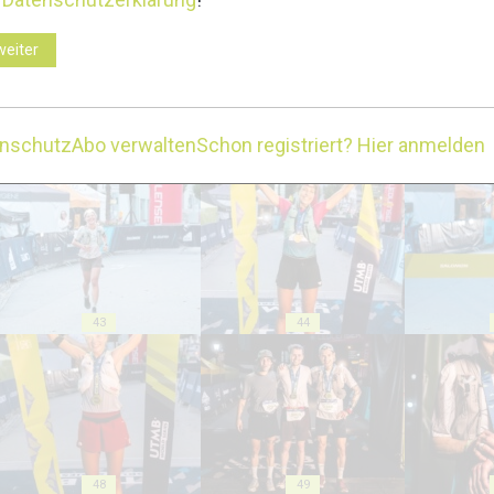
weiter
enschutz
Abo verwalten
Schon registriert? Hier anmelden
38
39
43
44
48
49