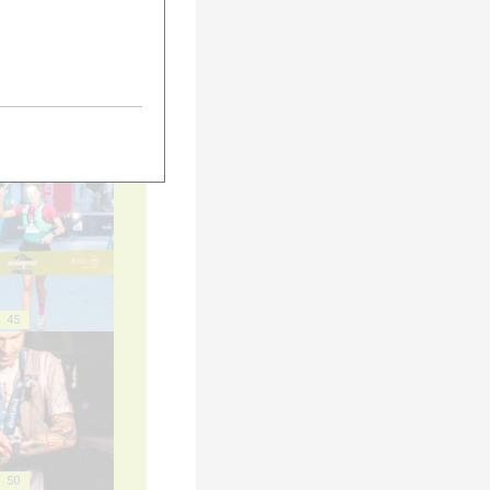
40
45
50