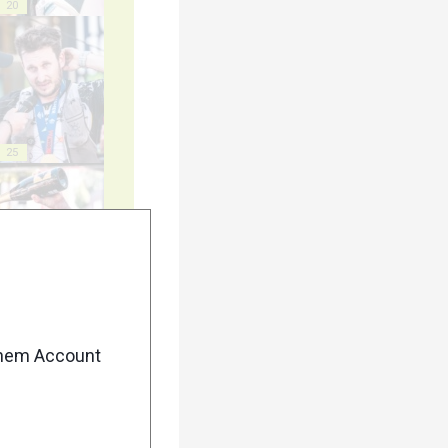
20
25
30
enem Account
35