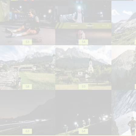
53
54
58
59
63
64