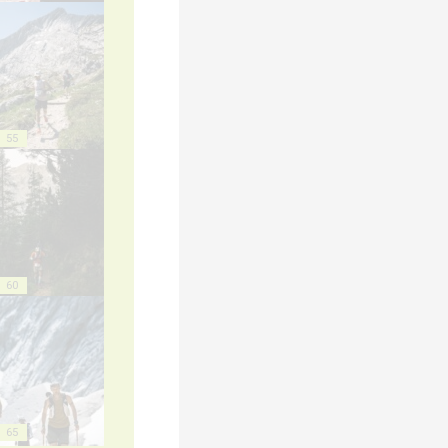
55
60
65