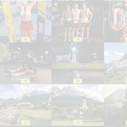
48
49
53
54
58
59