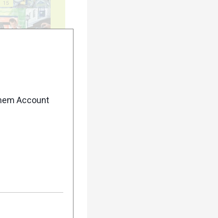
15
20
enem Account
25
30