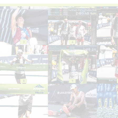
3
4
8
9