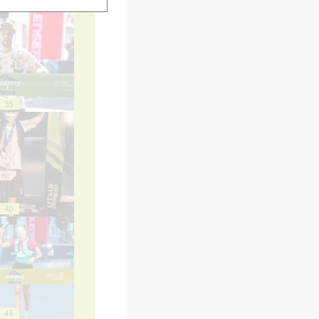
35
40
45