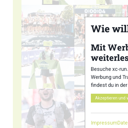
11
12
Wie wil
Mit Wer
16
17
weiterle
Besuche xc-run.
Werbung und Tra
findest du in de
21
22
Akzeptieren und 
Impressum
Dat
26
27