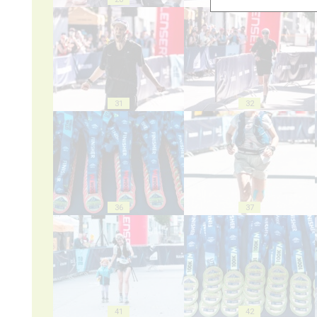
31
32
36
37
41
42