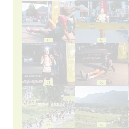
46
47
51
52
56
57