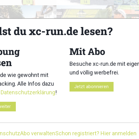
13
14
lst du xc-run.de lesen?
bung
Mit Abo
18
19
sen
Besuche xc-run.de mit eig
und völlig werbefrei.
de wie gewohnt mit
cking. Alle Infos dazu
Jetzt abonnieren
r
Datenschutzerklärung
!
23
24
weiter
enschutz
Abo verwalten
Schon registriert? Hier anmelden
28
29