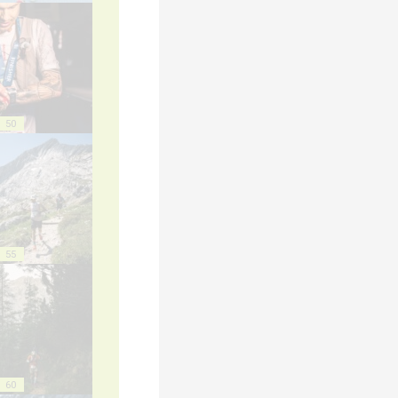
50
55
60