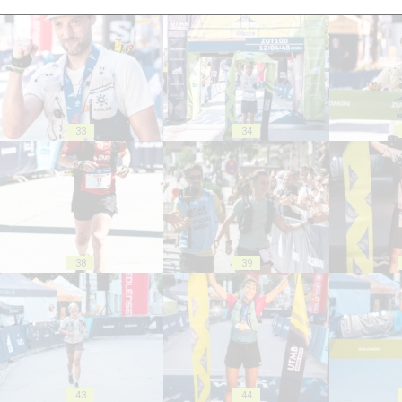
33
34
38
39
43
44