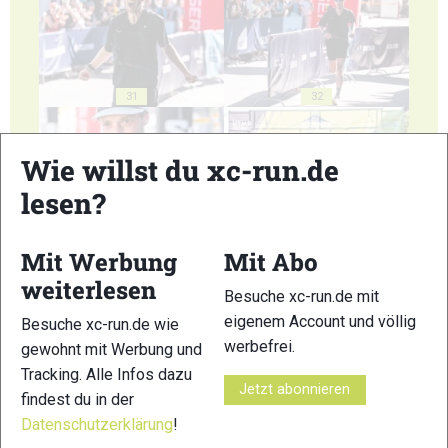
31
32
Wie willst du xc-run.de
lesen?
33
34
Mit Werbung
Mit Abo
weiterlesen
Besuche xc-run.de mit
eigenem Account und völlig
Besuche xc-run.de wie
werbefrei.
gewohnt mit Werbung und
Tracking. Alle Infos dazu
35
36
Jetzt abonnieren
findest du in der
Datenschutzerklärung
!