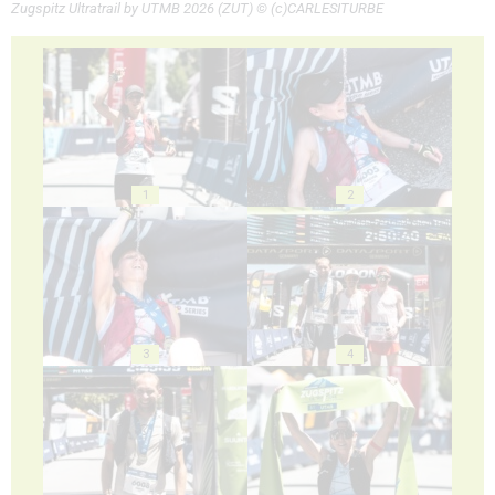
Zugspitz Ultratrail by UTMB 2026 (ZUT) © (c)CARLESITURBE
1
2
3
4