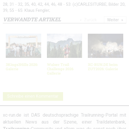
28, 31 - 32, 35, 40, 42, 44, 46, 48 - 53: (c)CARLESITURBE; Bilder 20,
39, 55 - 65: Klaus Fengler;
VERWANDTE ARTIKEL
Zurück
Weiter
3Kings3Hills 2026:
Walser Trail
XC-RUN.DE beim
Galerie
Challenge 2026
ZUT2026: Galerie
Gallerie
Schreibe einen Kommentar
xc-run.de ist DAS deutschsprachige Trailrunning-Portal mit
aktuellen News aus der Szene, einer Traildatenbank,
Trailrunning
-Community und allem was du sonst noch über