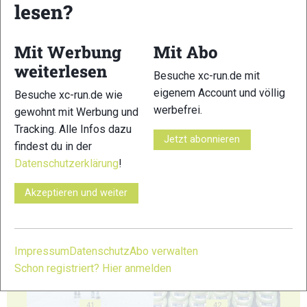
lesen?
35
36
Mit Werbung
Mit Abo
weiterlesen
Besuche xc-run.de mit
eigenem Account und völlig
Besuche xc-run.de wie
37
38
werbefrei.
gewohnt mit Werbung und
Tracking. Alle Infos dazu
Jetzt abonnieren
findest du in der
Datenschutzerklärung
!
Akzeptieren und weiter
39
40
Impressum
Datenschutz
Abo verwalten
Schon registriert? Hier anmelden
41
42