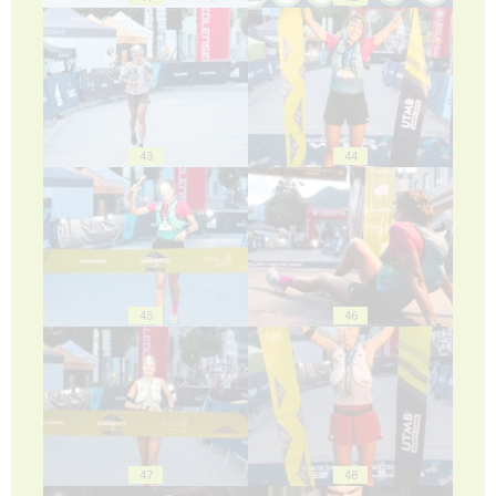
43
44
45
46
47
48