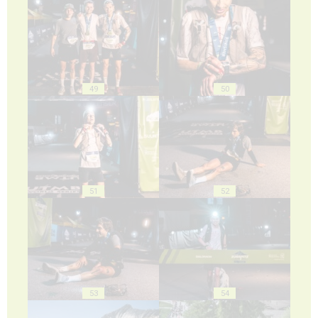
49
50
51
52
53
54