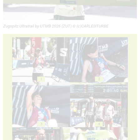
Zugspitz Ultratrail by UTMB 2026 (ZUT) © (c)CARLESITURBE
1
2
3
4