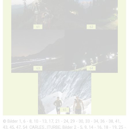
61
62
63
64
65
© Bilder 1, 6 - 8, 10 - 13, 17, 21 - 24, 29 - 30, 33 - 34, 36 - 38, 41,
43, 45, 47, 54: CARLES_ITURBE; Bilder 2 - 5, 9, 14 - 16, 18 - 19, 25 -