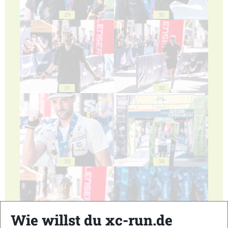
29
30
31
32
33
34
Wie willst du xc-run.de