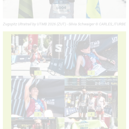
Zugspitz Ultratrail by UTMB 2026 (ZUT) - Silvia Schwaiger © CARLES_ITURBE
1
2
3
4