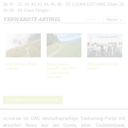
28, 31 - 32, 35, 40, 42, 44, 46, 48 - 53: (c)CARLESITURBE; Bilder 20,
39, 55 - 65: Klaus Fengler;
VERWANDTE ARTIKEL
Zurück
Weiter
KAT100 by UTMB:
Bildergalerie
3Kings3Hills 2026:
Galerie
Dynafit und OTF
Galerie
Trailrunning
Strecken
Schreibe einen Kommentar
xc-run.de ist DAS deutschsprachige Trailrunning-Portal mit
aktuellen News aus der Szene, einer Traildatenbank,