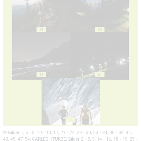
61
62
63
64
65
© Bilder 1, 6 - 8, 10 - 13, 17, 21 - 24, 29 - 30, 33 - 34, 36 - 38, 41,
43, 45, 47, 54: CARLES_ITURBE; Bilder 2 - 5, 9, 14 - 16, 18 - 19, 25 -