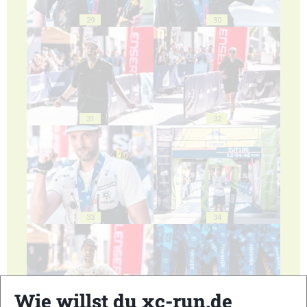
29
30
31
32
33
34
Wie willst du xc-run.de