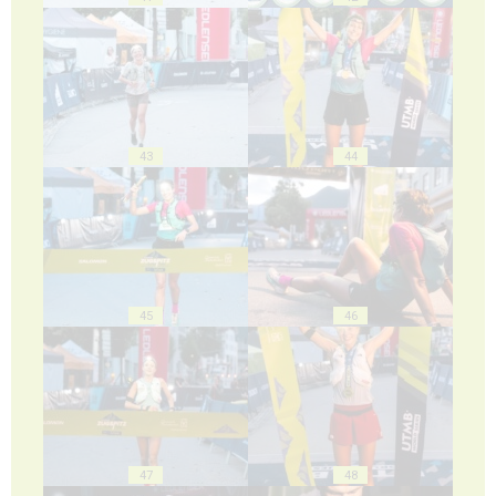
43
44
45
46
47
48