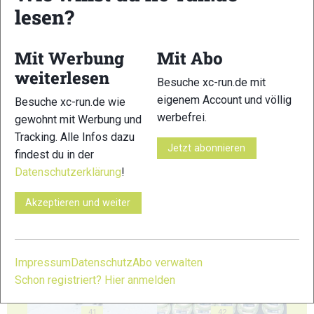
lesen?
35
36
Mit Werbung
Mit Abo
weiterlesen
Besuche xc-run.de mit
eigenem Account und völlig
Besuche xc-run.de wie
37
38
werbefrei.
gewohnt mit Werbung und
Tracking. Alle Infos dazu
Jetzt abonnieren
findest du in der
Datenschutzerklärung
!
Akzeptieren und weiter
39
40
Impressum
Datenschutz
Abo verwalten
Schon registriert? Hier anmelden
41
42