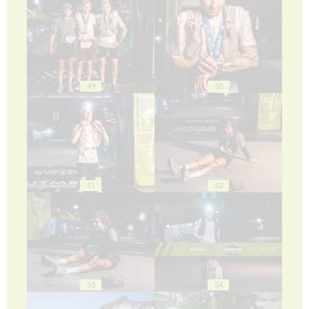
49
50
51
52
53
54