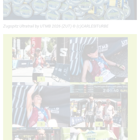
Zugspitz Ultratrail by UTMB 2026 (ZUT) © (c)CARLESITURBE
1
2
3
4