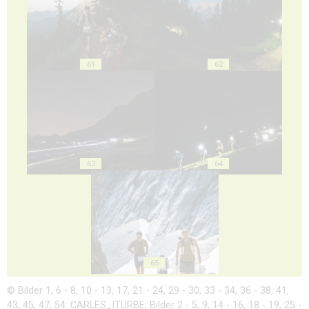
61
62
63
64
65
© Bilder 1, 6 - 8, 10 - 13, 17, 21 - 24, 29 - 30, 33 - 34, 36 - 38, 41,
43, 45, 47, 54: CARLES_ITURBE; Bilder 2 - 5, 9, 14 - 16, 18 - 19, 25 -