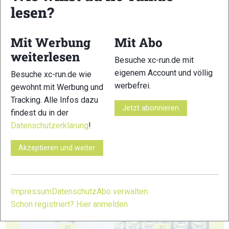
lesen?
35
36
Mit Werbung
Mit Abo
weiterlesen
Besuche xc-run.de mit
eigenem Account und völlig
Besuche xc-run.de wie
37
38
werbefrei.
gewohnt mit Werbung und
Tracking. Alle Infos dazu
Jetzt abonnieren
findest du in der
Datenschutzerklärung
!
Akzeptieren und weiter
39
40
Impressum
Datenschutz
Abo verwalten
Schon registriert? Hier anmelden
41
42