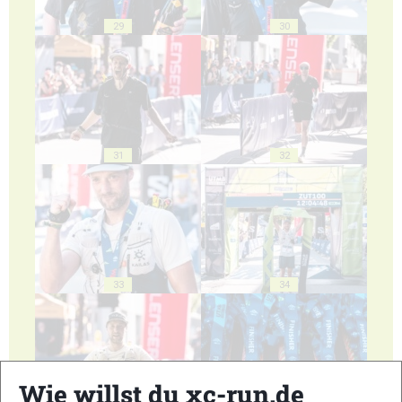
29
30
31
32
33
34
Wie willst du xc-run.de