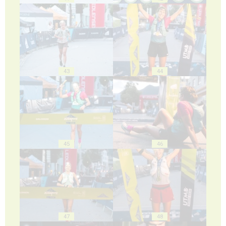
43
44
45
46
47
48