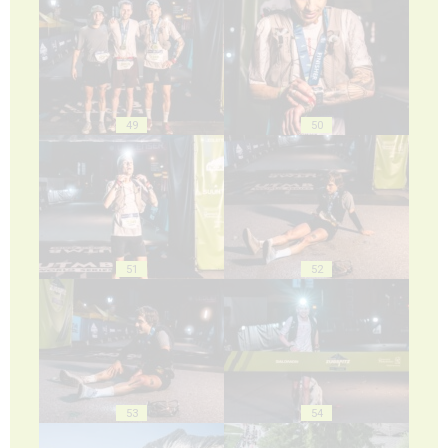
49
50
51
52
53
54