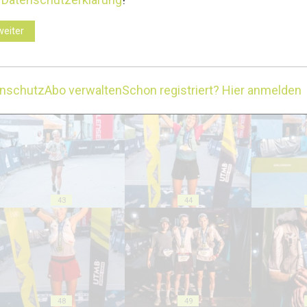
weiter
enschutz
Abo verwalten
Schon registriert? Hier anmelden
38
39
43
44
48
49