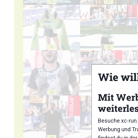
16
17
21
22
Wie wil
26
27
Mit Wer
weiterle
Besuche xc-run.
Werbung und Tra
findest du in de
31
32