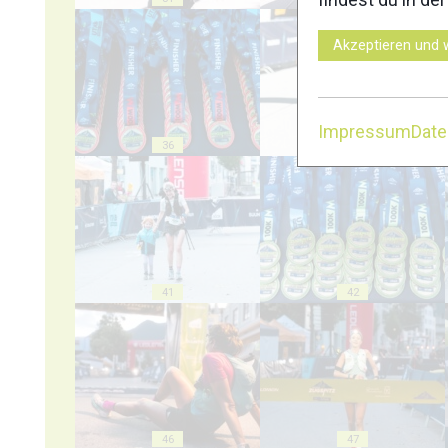
Akzeptieren und 
Impressum
Dat
36
37
41
42
46
47