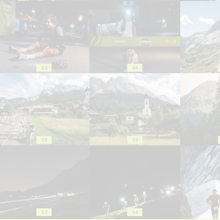
53
54
58
59
63
64