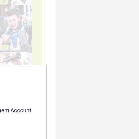
20
25
30
enem Account
35