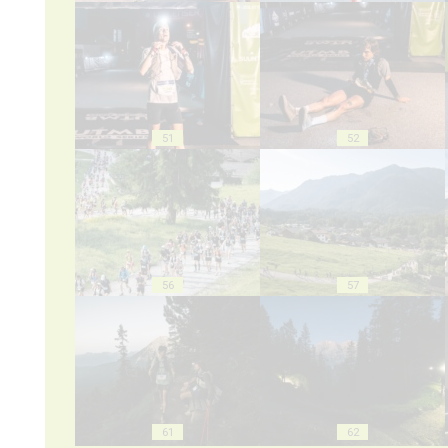
51
52
56
57
61
62