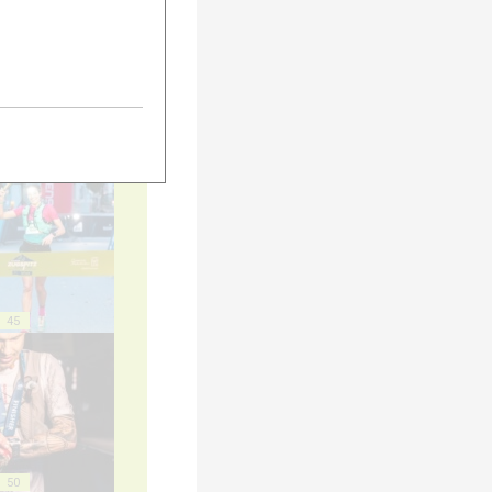
40
45
50