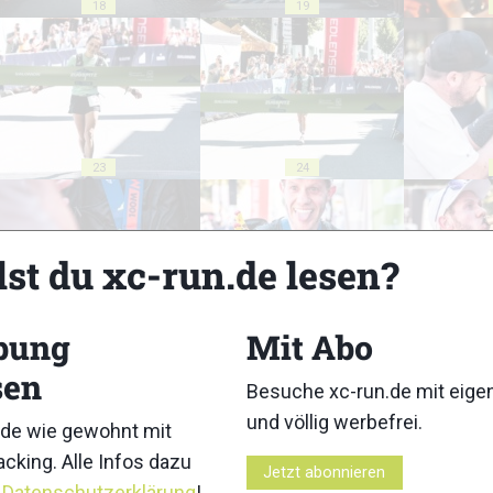
18
19
23
24
lst du xc-run.de lesen?
28
29
bung
Mit Abo
sen
Besuche xc-run.de mit eig
und völlig werbefrei.
de wie gewohnt mit
cking. Alle Infos dazu
Jetzt abonnieren
r
Datenschutzerklärung
!
33
34