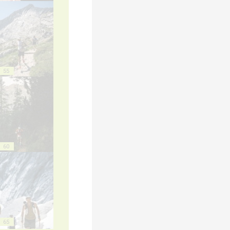
55
60
65