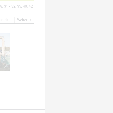
8, 31 - 32, 35, 40, 42,
urück
Weiter