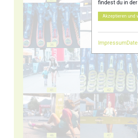
findest du in de
Akzeptieren und 
Impressum
Dat
36
37
41
42
46
47