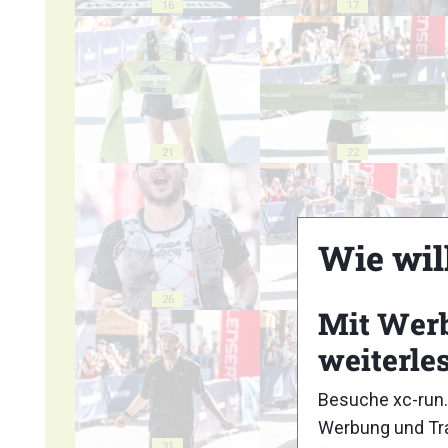
16
17
21
22
Wie wil
26
27
Mit Wer
weiterle
Besuche xc-run.
Werbung und Tra
31
32