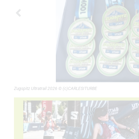
Zugspitz Ultratrail 2026 © (c)CARLESITURBE