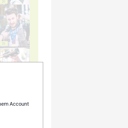
20
25
30
enem Account
35