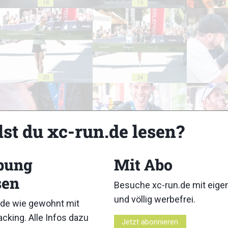
18
19
23
24
lst du xc-run.de lesen?
28
29
bung
Mit Abo
sen
Besuche xc-run.de mit eig
und völlig werbefrei.
de wie gewohnt mit
cking. Alle Infos dazu
Jetzt abonnieren
33
34