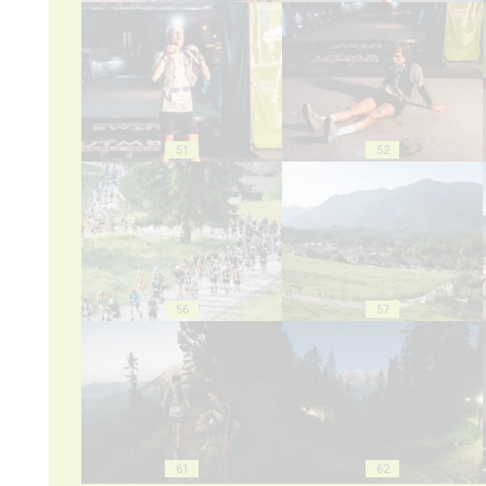
51
52
56
57
61
62