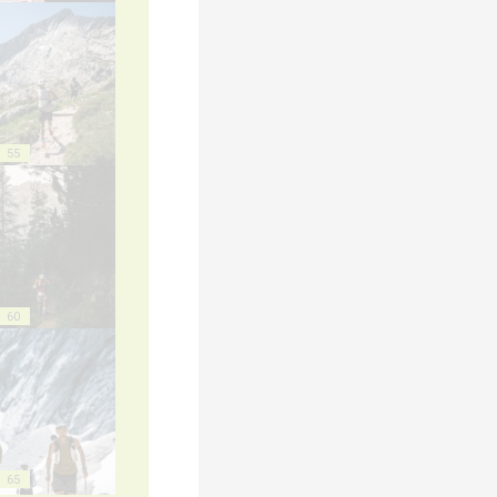
55
60
65