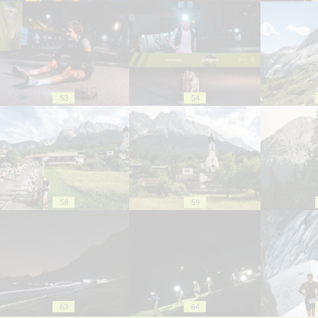
53
54
58
59
63
64