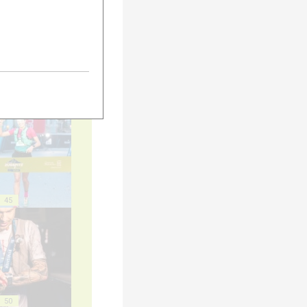
40
45
50