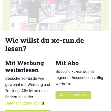
31
32
Wie willst du xc-run.de
lesen?
33
34
Mit Werbung
Mit Abo
weiterlesen
Besuche xc-run.de mit
eigenem Account und völlig
Besuche xc-run.de wie
werbefrei.
gewohnt mit Werbung und
Tracking. Alle Infos dazu
35
36
Jetzt abonnieren
findest du in der
Datenschutzerklärung
!