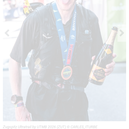
Zugspitz Ultratrail by UTMB 2026 (ZUT) © CARLES_ITURBE