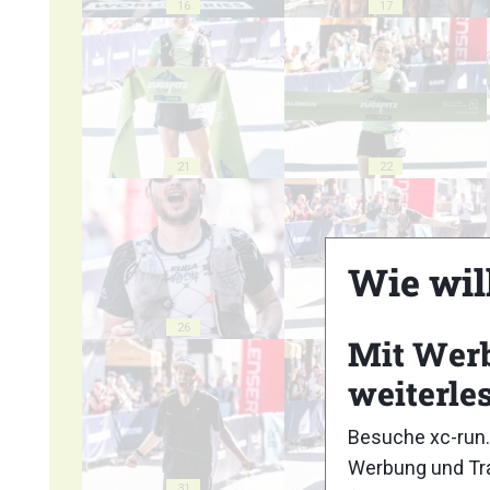
16
17
21
22
Wie wil
26
27
Mit Wer
weiterle
Besuche xc-run.
Werbung und Tra
31
32