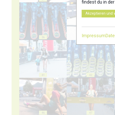
findest du in de
Akzeptieren und 
Impressum
Dat
36
37
41
42
46
47