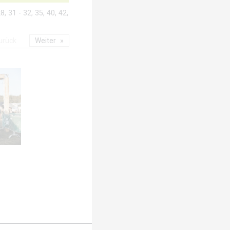
8, 31 - 32, 35, 40, 42,
urück
Weiter