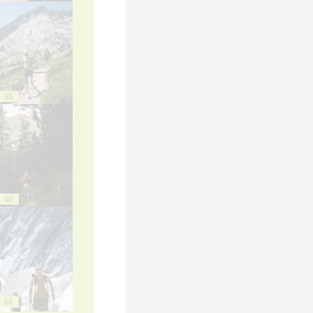
55
60
65