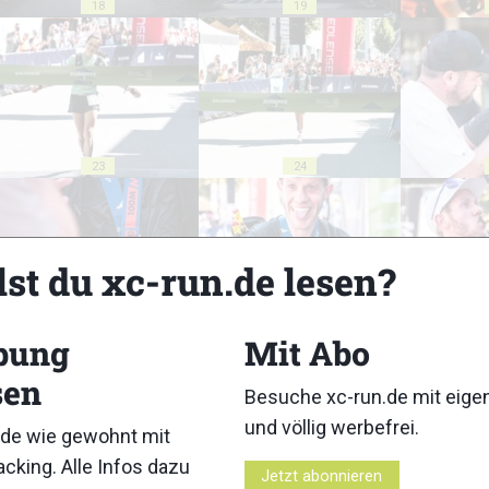
18
19
23
24
lst du xc-run.de lesen?
28
29
bung
Mit Abo
sen
Besuche xc-run.de mit eig
und völlig werbefrei.
de wie gewohnt mit
cking. Alle Infos dazu
Jetzt abonnieren
33
34