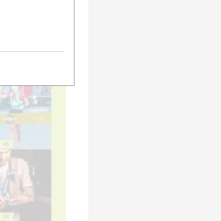
40
45
50