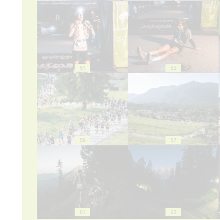
51
52
56
57
61
62