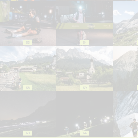
53
54
58
59
63
64