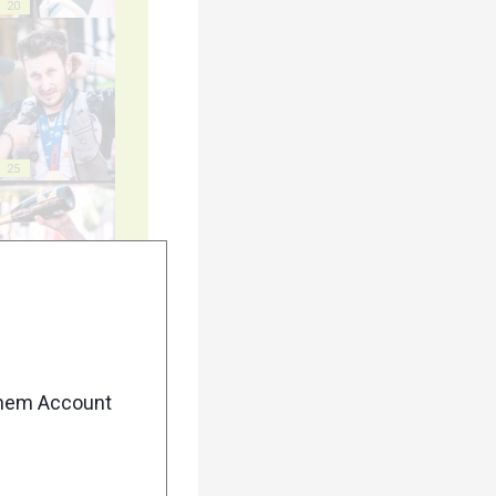
20
25
30
enem Account
35