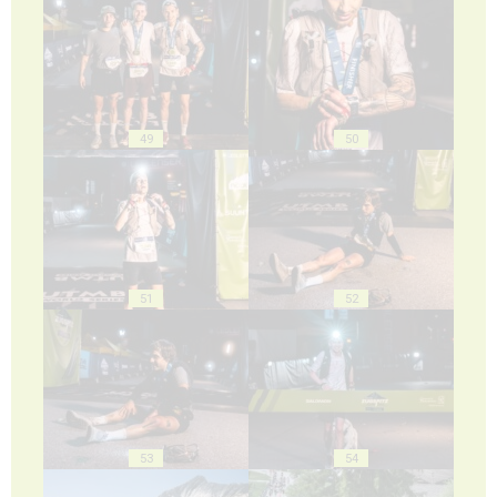
49
50
51
52
53
54