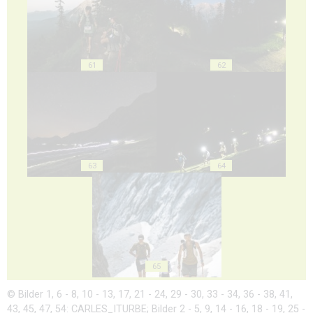
61
62
63
64
65
© Bilder 1, 6 - 8, 10 - 13, 17, 21 - 24, 29 - 30, 33 - 34, 36 - 38, 41,
43, 45, 47, 54: CARLES_ITURBE; Bilder 2 - 5, 9, 14 - 16, 18 - 19, 25 -