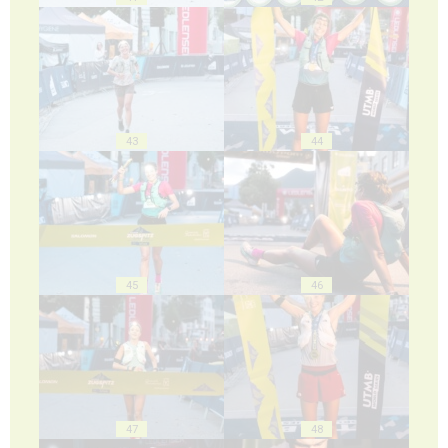
43
44
45
46
47
48