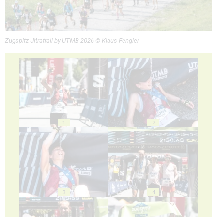
Zugspitz Ultratrail by UTMB 2026 © Klaus Fengler
1
2
3
4