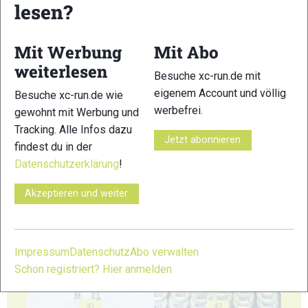
lesen?
35
36
Mit Werbung
Mit Abo
weiterlesen
Besuche xc-run.de mit
eigenem Account und völlig
Besuche xc-run.de wie
37
38
werbefrei.
gewohnt mit Werbung und
Tracking. Alle Infos dazu
Jetzt abonnieren
findest du in der
Datenschutzerklärung
!
Akzeptieren und weiter
39
40
Impressum
Datenschutz
Abo verwalten
Schon registriert? Hier anmelden
41
42