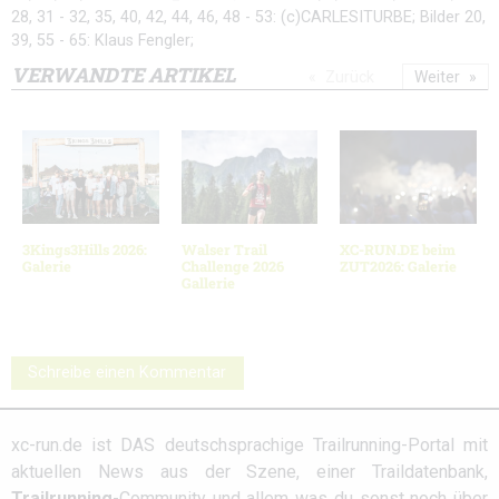
28, 31 - 32, 35, 40, 42, 44, 46, 48 - 53: (c)CARLESITURBE; Bilder 20,
39, 55 - 65: Klaus Fengler;
VERWANDTE ARTIKEL
Zurück
Weiter
3Kings3Hills 2026:
Walser Trail
XC-RUN.DE beim
Galerie
Challenge 2026
ZUT2026: Galerie
Gallerie
Schreibe einen Kommentar
xc-run.de ist DAS deutschsprachige Trailrunning-Portal mit
aktuellen News aus der Szene, einer Traildatenbank,
Trailrunning
-Community und allem was du sonst noch über