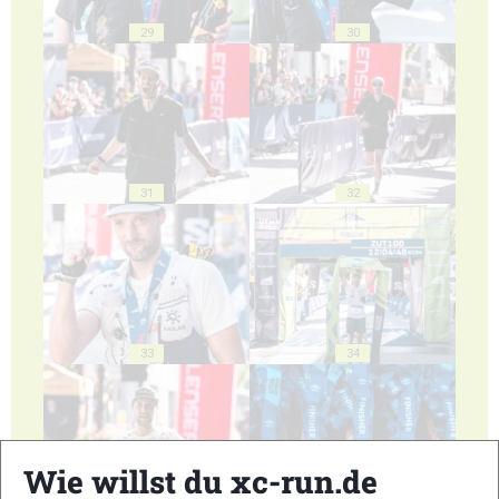
29
30
31
32
33
34
Wie willst du xc-run.de