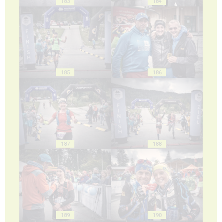
183
184
185
186
187
188
189
190