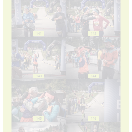
141
142
143
144
145
146