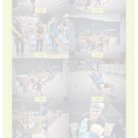
115
116
117
118
119
120