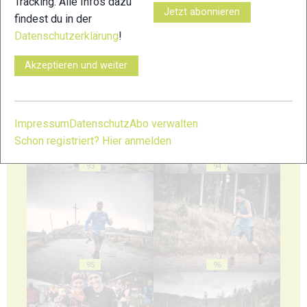
Tracking. Alle Infos dazu
Jetzt abonnieren
findest du in der
Datenschutzerklärung
!
Akzeptieren und weiter
91
92
Impressum
Datenschutz
Abo verwalten
Schon registriert? Hier anmelden
93
94
95
96