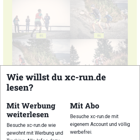
85
86
Wie willst du xc-run.de
87
88
lesen?
Mit Werbung
Mit Abo
weiterlesen
Besuche xc-run.de mit
eigenem Account und völlig
Besuche xc-run.de wie
89
90
werbefrei.
gewohnt mit Werbung und