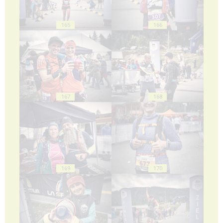
165
166
167
168
169
170