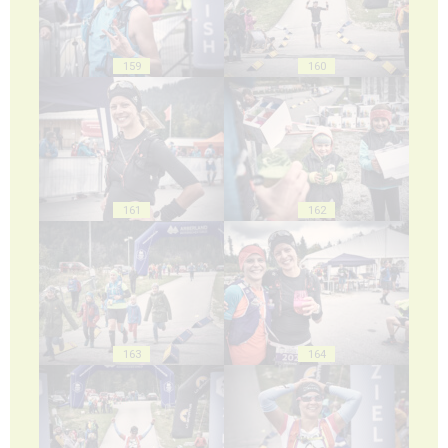
159
160
161
162
163
164