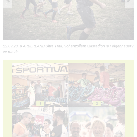
22.09.2018 ARBERLAND Ultra Trail, Hohenzollern Skistadion © Felgenhauer /
xc-run.de
1
2