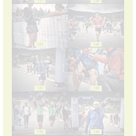
127
128
129
130
131
132
133
134