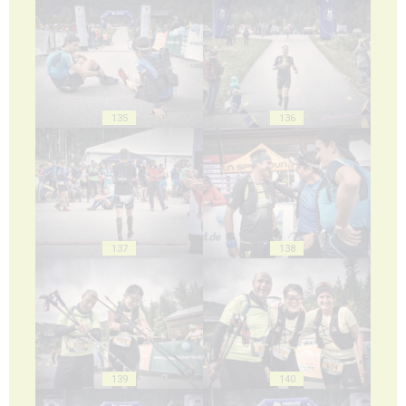
135
136
137
138
139
140