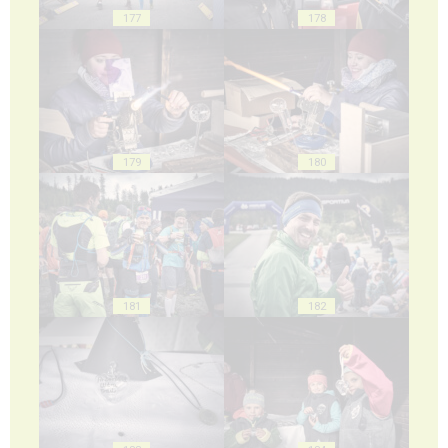
177
178
179
180
181
182