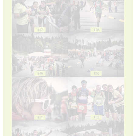
147
148
149
150
151
152