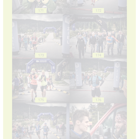
171
172
173
174
175
176