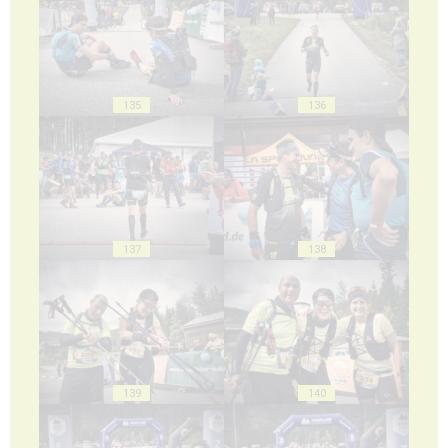
135
136
137
138
139
140