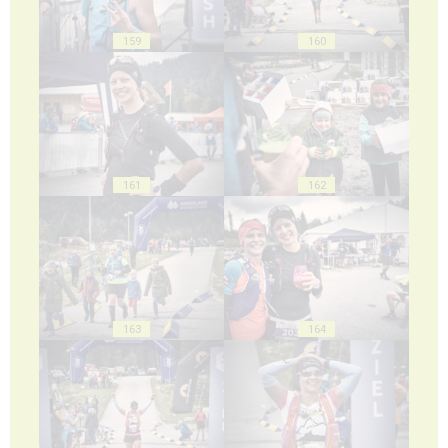
159
160
161
162
163
164