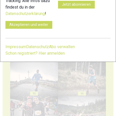
Tracking. Alle Infos dazu
Jetzt abonnieren
findest du in der
Datenschutzerklärung
!
91
92
Akzeptieren und weiter
Impressum
Datenschutz
Abo verwalten
Schon registriert? Hier anmelden
93
94
95
96