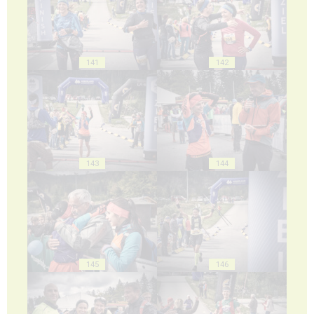
141
142
143
144
145
146