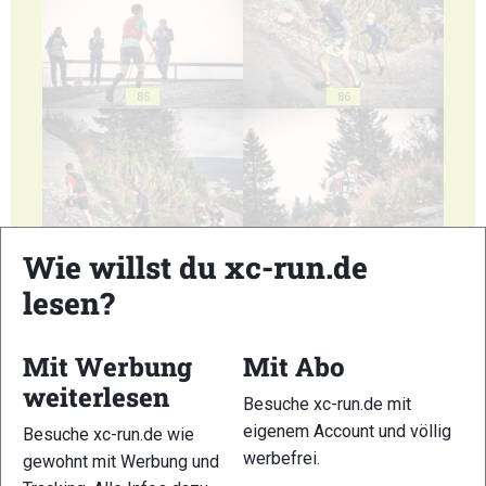
85
86
87
88
Wie willst du xc-run.de
lesen?
Mit Werbung
Mit Abo
weiterlesen
Besuche xc-run.de mit
89
90
eigenem Account und völlig
Besuche xc-run.de wie
werbefrei.
gewohnt mit Werbung und