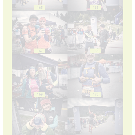
165
166
167
168
169
170