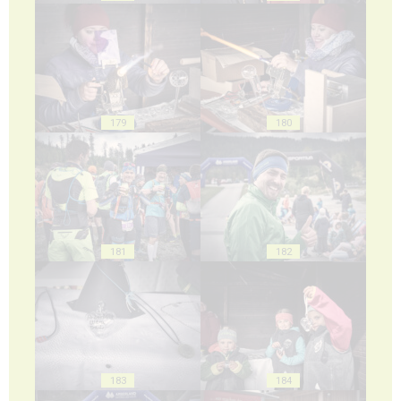
179
180
181
182
183
184