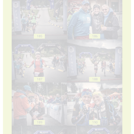
185
186
187
188
189
190