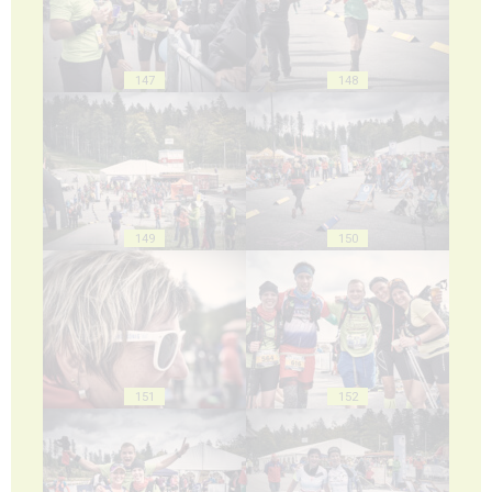
147
148
149
150
151
152