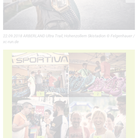
22.09.2018 ARBERLAND Ultra Trail, Hohenzollern Skistadion © Felgenhauer /
xc-run.de
1
2