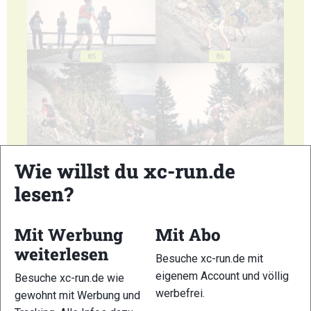
85
86
87
88
Wie willst du xc-run.de
lesen?
Mit Werbung
Mit Abo
weiterlesen
89
90
Besuche xc-run.de mit
eigenem Account und völlig
Besuche xc-run.de wie
werbefrei.
gewohnt mit Werbung und