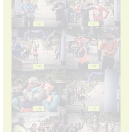
141
142
143
144
145
146