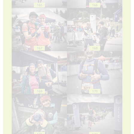
165
166
167
168
169
170