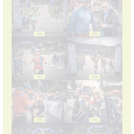
185
186
187
188
189
190