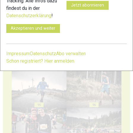
Tracking. Alle Infos dazu
Jetzt abonnieren
findest du in der
Datenschutzerklärung
!
91
92
Akzeptieren und weiter
Impressum
Datenschutz
Abo verwalten
Schon registriert? Hier anmelden
93
94
95
96