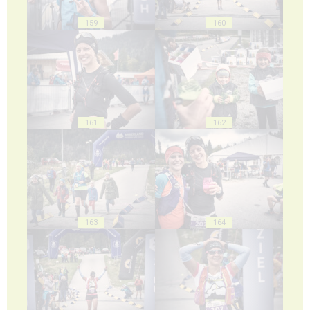
159
160
161
162
163
164