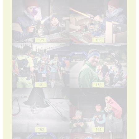
179
180
181
182
183
184