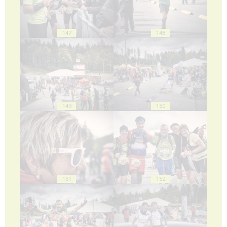
147
148
149
150
151
152