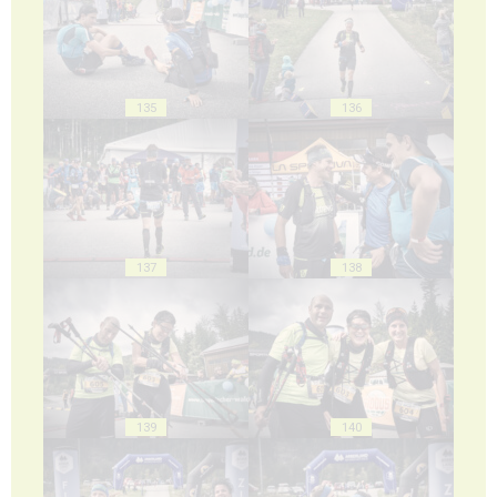
135
136
137
138
139
140