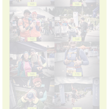
165
166
167
168
169
170