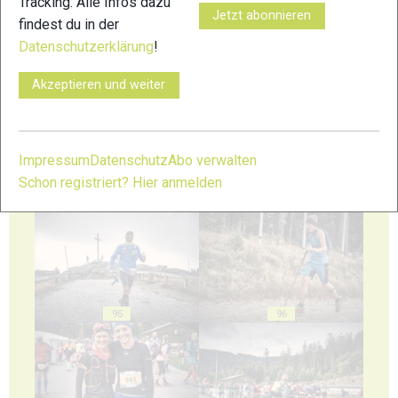
Tracking. Alle Infos dazu
Jetzt abonnieren
findest du in der
Datenschutzerklärung
!
91
92
Akzeptieren und weiter
Impressum
Datenschutz
Abo verwalten
Schon registriert? Hier anmelden
93
94
95
96