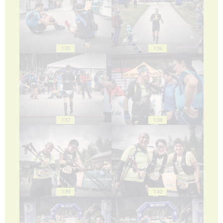
135
136
137
138
139
140