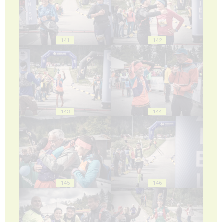
141
142
143
144
145
146