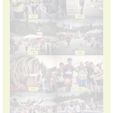
147
148
149
150
151
152