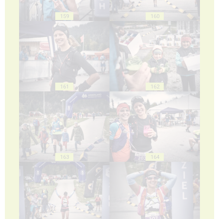
159
160
161
162
163
164