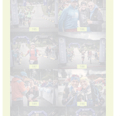
185
186
187
188
189
190