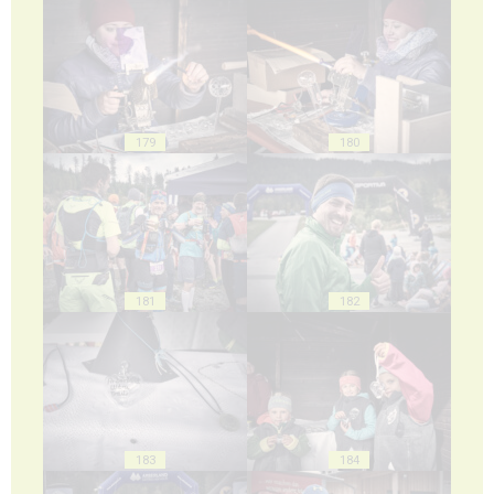
179
180
181
182
183
184