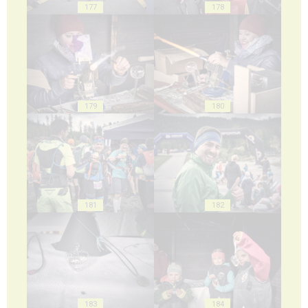
177
178
179
180
181
182
183
184