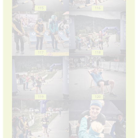
115
116
117
118
119
120