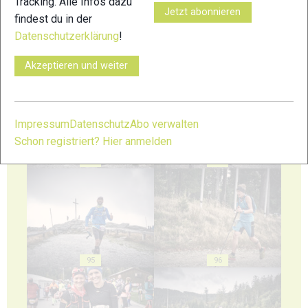
Tracking. Alle Infos dazu
Jetzt abonnieren
findest du in der
Datenschutzerklärung
!
91
92
Akzeptieren und weiter
Impressum
Datenschutz
Abo verwalten
Schon registriert? Hier anmelden
93
94
95
96