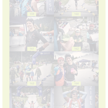
159
160
161
162
163
164