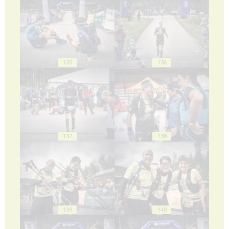
135
136
137
138
139
140