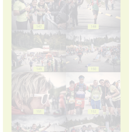
147
148
149
150
151
152