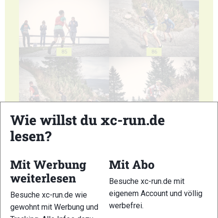
85
86
Wie willst du xc-run.de
87
88
lesen?
Mit Werbung
Mit Abo
weiterlesen
Besuche xc-run.de mit
eigenem Account und völlig
89
90
Besuche xc-run.de wie
werbefrei.
gewohnt mit Werbung und