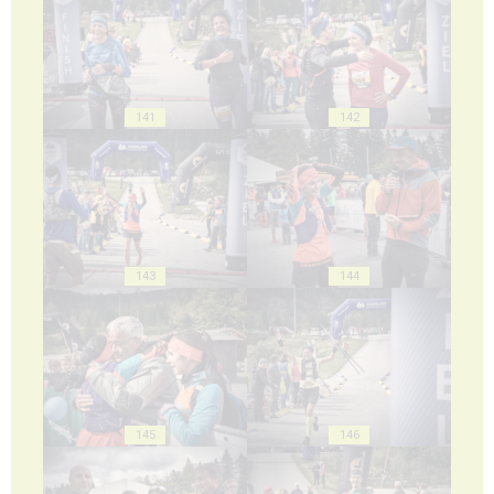
141
142
143
144
145
146