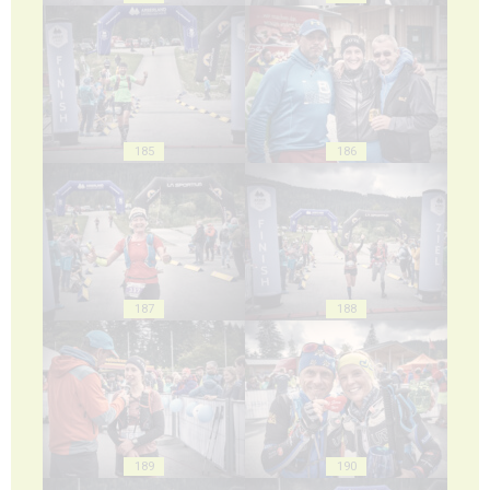
185
186
187
188
189
190