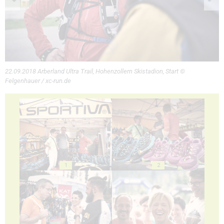
22.09.2018 Arberland Ultra Trail, Hohenzollern Skistadion, Start ©
Felgenhauer / xc-run.de
1
2