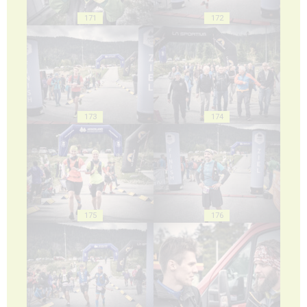
171
172
173
174
175
176