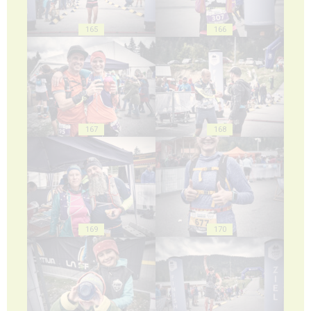
165
166
167
168
169
170