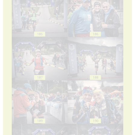
185
186
187
188
189
190