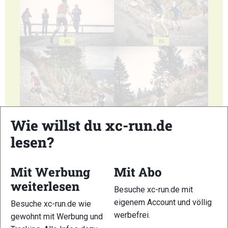
85
86
87
88
Wie willst du xc-run.de
lesen?
Mit Werbung
Mit Abo
weiterlesen
89
90
Besuche xc-run.de mit
eigenem Account und völlig
Besuche xc-run.de wie
werbefrei.
gewohnt mit Werbung und