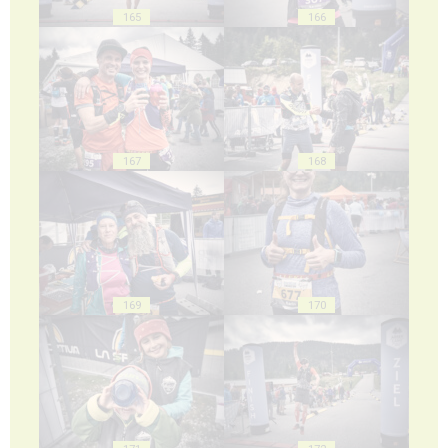
165
166
167
168
169
170