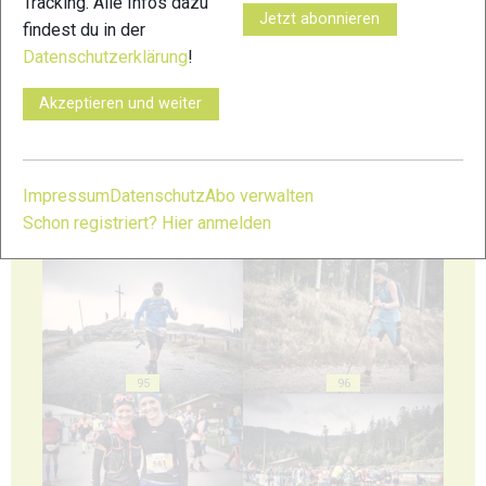
Tracking. Alle Infos dazu
Jetzt abonnieren
findest du in der
Datenschutzerklärung
!
91
92
Akzeptieren und weiter
Impressum
Datenschutz
Abo verwalten
Schon registriert? Hier anmelden
93
94
95
96