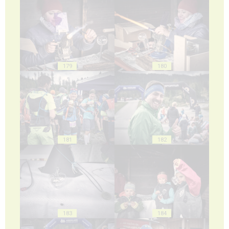
179
180
181
182
183
184