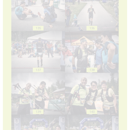
135
136
137
138
139
140