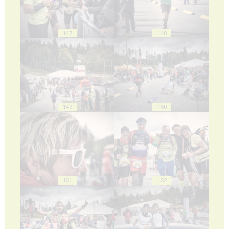
147
148
149
150
151
152