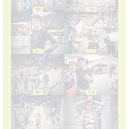
159
160
161
162
163
164