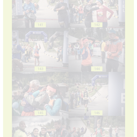
141
142
143
144
145
146