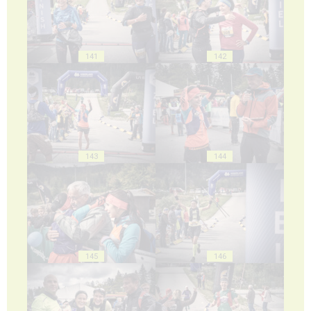
141
142
143
144
145
146