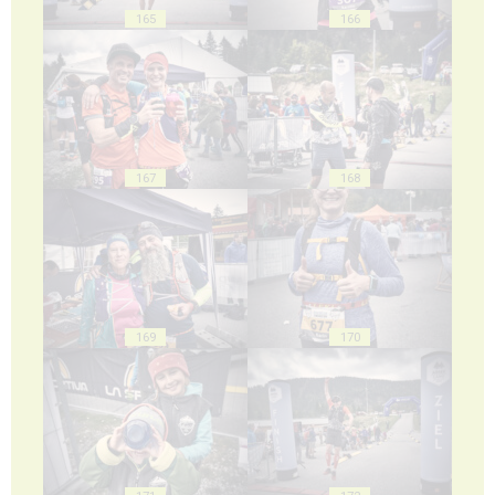
165
166
167
168
169
170