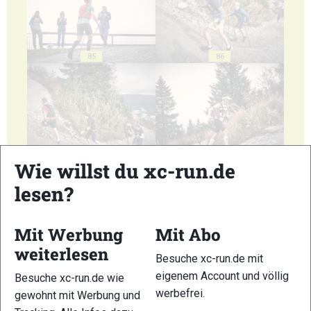
85
86
87
88
Wie willst du xc-run.de
lesen?
Mit Werbung
Mit Abo
weiterlesen
89
90
Besuche xc-run.de mit
eigenem Account und völlig
Besuche xc-run.de wie
werbefrei.
gewohnt mit Werbung und