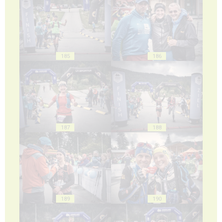
185
186
187
188
189
190