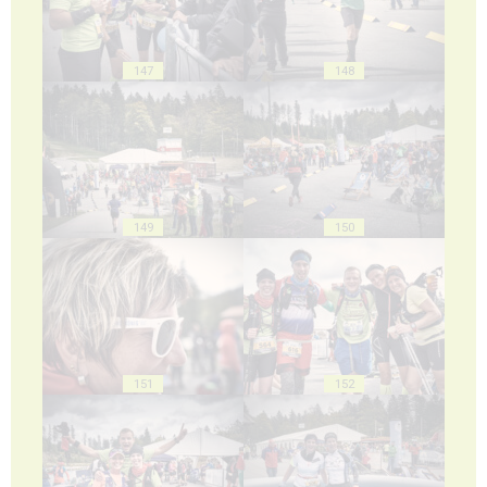
147
148
149
150
151
152