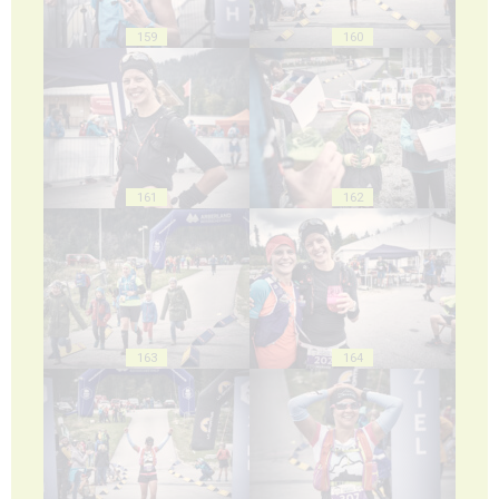
159
160
161
162
163
164