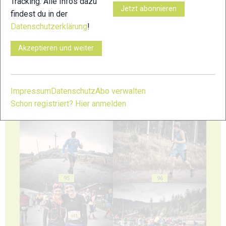
Tracking. Alle Infos dazu
Jetzt abonnieren
findest du in der
Datenschutzerklärung
!
91
92
Akzeptieren und weiter
Impressum
Datenschutz
Abo verwalten
Schon registriert? Hier anmelden
93
94
95
96