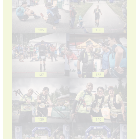
135
136
137
138
139
140