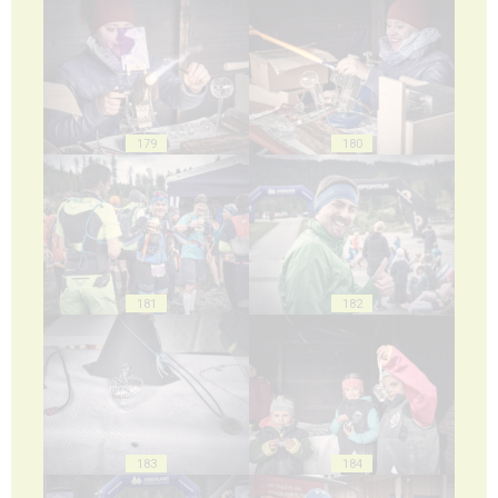
179
180
181
182
183
184