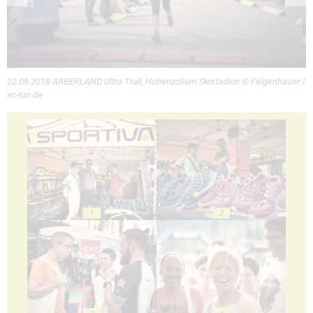
22.09.2018 ARBERLAND Ultra Trail, Hohenzollern Skistadion © Felgenhauer /
xc-run.de
1
2