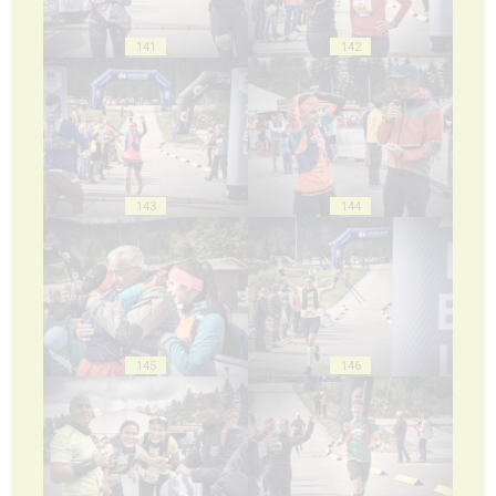
141
142
143
144
145
146