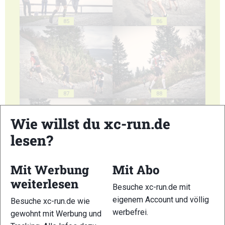
85
86
87
88
Wie willst du xc-run.de
lesen?
Mit Werbung
Mit Abo
89
90
weiterlesen
Besuche xc-run.de mit
eigenem Account und völlig
Besuche xc-run.de wie
werbefrei.
gewohnt mit Werbung und