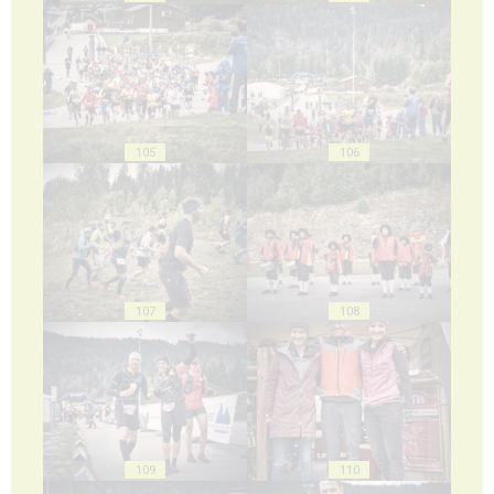
105
106
107
108
109
110