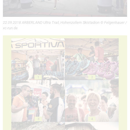
22.09.2018 ARBERLAND Ultra Trail, Hohenzollern Skistadion © Felgenhauer /
xc-run.de
1
2
3
4