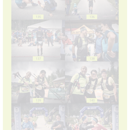
135
136
137
138
139
140