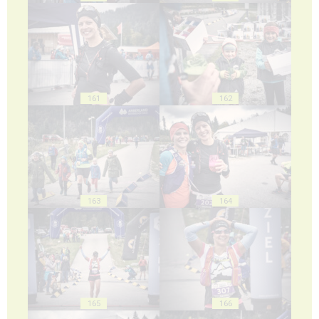
161
162
163
164
165
166