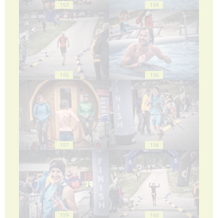
153
154
155
156
157
158
159
160