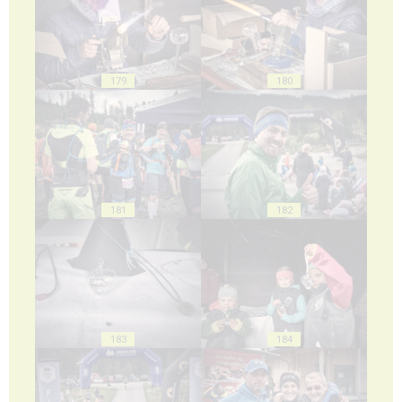
179
180
181
182
183
184