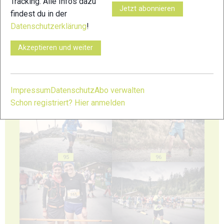
Tracking. Alle Infos dazu
Jetzt abonnieren
findest du in der
91
92
Datenschutzerklärung
!
Akzeptieren und weiter
93
94
Impressum
Datenschutz
Abo verwalten
Schon registriert? Hier anmelden
95
96