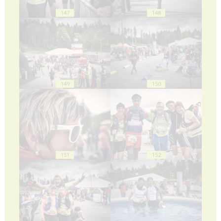
147
148
149
150
151
152