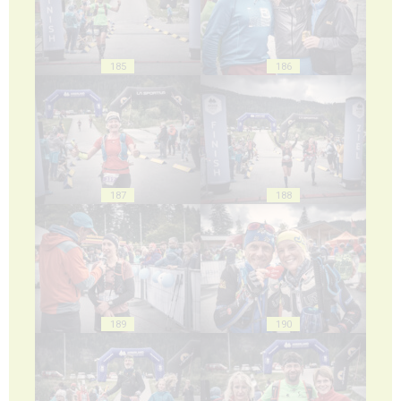
185
186
187
188
189
190