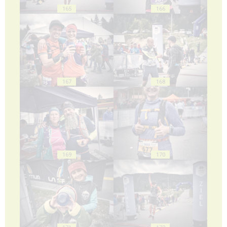
165
166
167
168
169
170