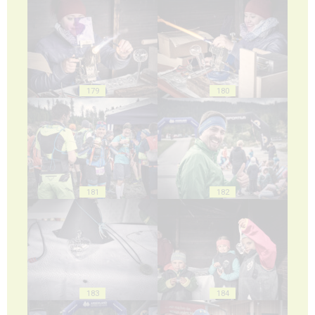
179
180
181
182
183
184