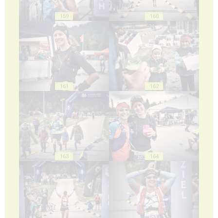
159
160
161
162
163
164