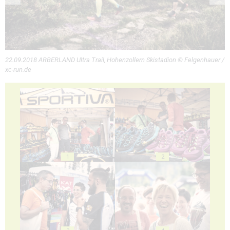
22.09.2018 ARBERLAND Ultra Trail, Hohenzollern Skistadion © Felgenhauer /
xc-run.de
1
2