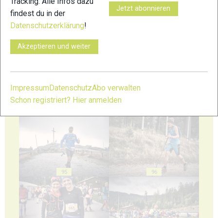
Tracking. Alle Infos dazu
Jetzt abonnieren
findest du in der
Datenschutzerklärung
!
91
92
Akzeptieren und weiter
Impressum
Datenschutz
Abo verwalten
Schon registriert? Hier anmelden
93
94
95
96