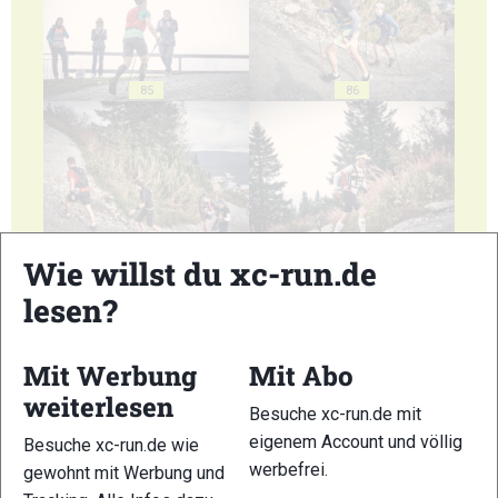
85
86
87
88
Wie willst du xc-run.de
lesen?
Mit Werbung
Mit Abo
weiterlesen
89
90
Besuche xc-run.de mit
eigenem Account und völlig
Besuche xc-run.de wie
werbefrei.
gewohnt mit Werbung und