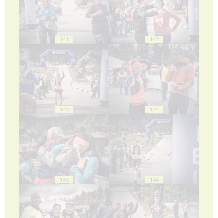
141
142
143
144
145
146