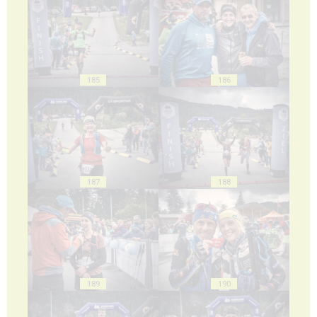
185
186
187
188
189
190