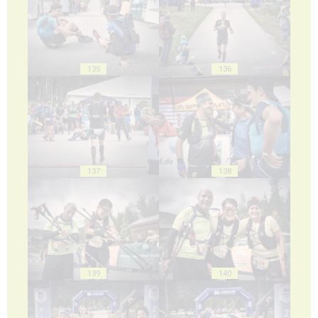
135
136
137
138
139
140