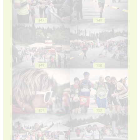
147
148
149
150
151
152