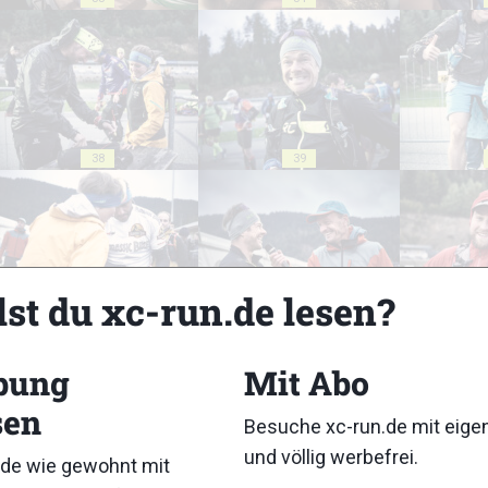
38
39
lst du xc-run.de lesen?
43
44
bung
Mit Abo
sen
Besuche xc-run.de mit eig
und völlig werbefrei.
de wie gewohnt mit
48
49