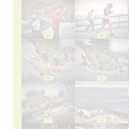
81
82
86
87
91
92