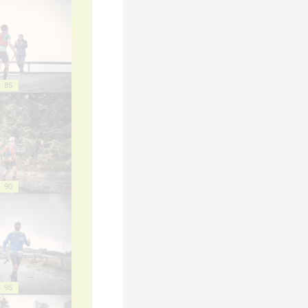
85
90
95