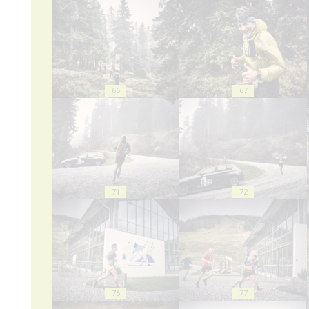
66
67
71
72
76
77