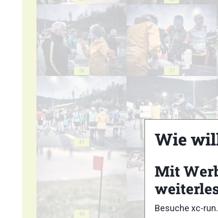
36
37
Wie wil
41
42
Mit Wer
weiterle
Besuche xc-run.
46
47