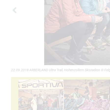
22.09.2018 ARBERLAND Ultra Trail, Hohenzollern Skistadion © Fel