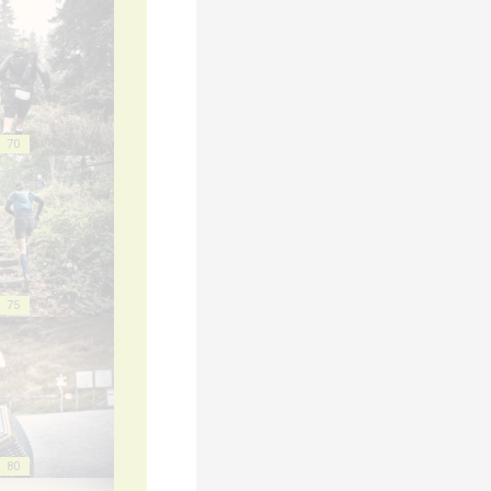
70
75
80