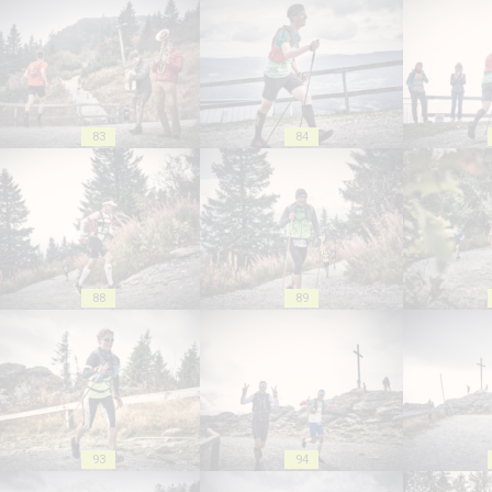
83
84
88
89
93
94