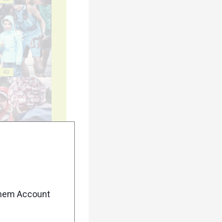
40
45
enem Account
50