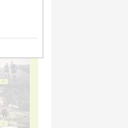
55
60
65