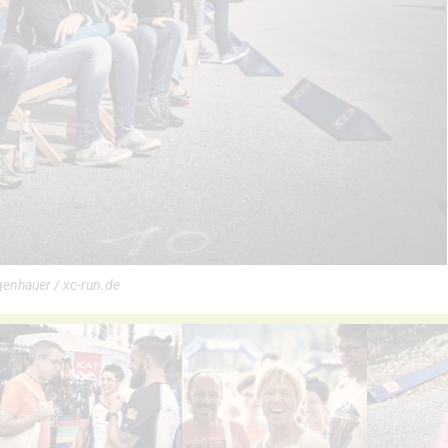
genhauer / xc-run.de