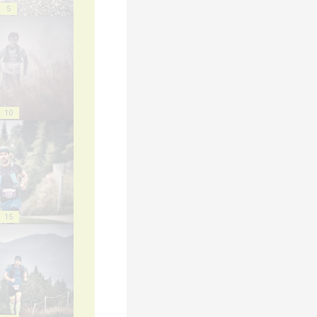
5
10
15