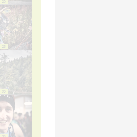
20
25
30
35