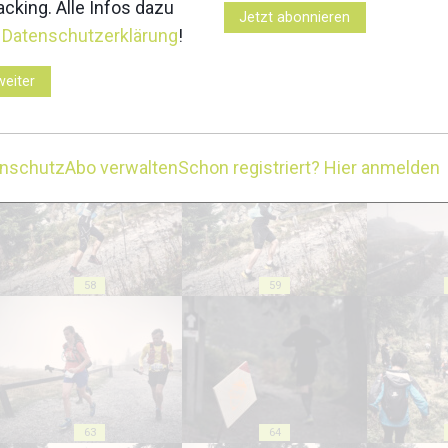
cking. Alle Infos dazu
Jetzt abonnieren
r
Datenschutzerklärung
!
weiter
53
54
enschutz
Abo verwalten
Schon registriert? Hier anmelden
58
59
63
64