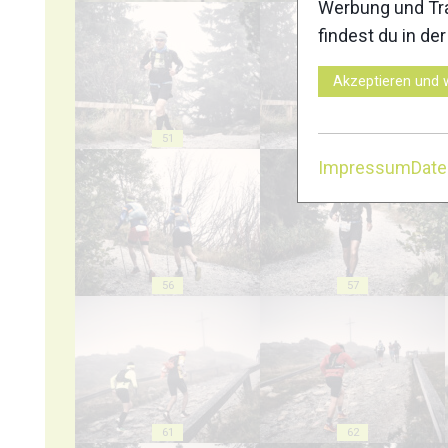
Werbung und Tra
findest du in de
Akzeptieren und 
51
52
Impressum
Dat
56
57
61
62