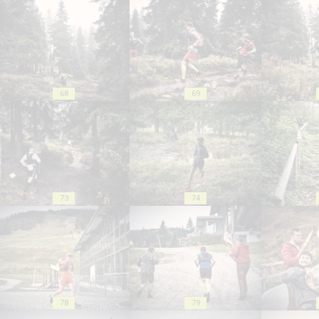
68
69
73
74
78
79