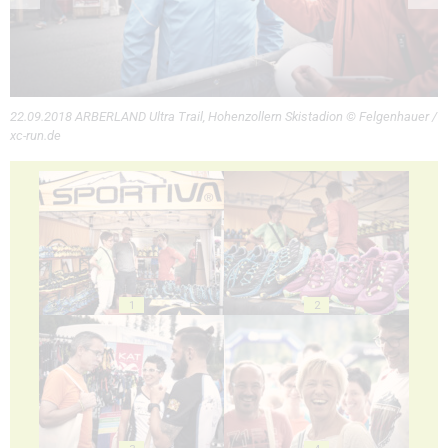
22.09.2018 ARBERLAND Ultra Trail, Hohenzollern Skistadion © Felgenhauer /
xc-run.de
1
2