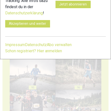
Tracking. Alle Infos dazu
Jetzt abonnieren
findest du in der
Datenschutzerklärung
!
91
92
Akzeptieren und weiter
Impressum
Datenschutz
Abo verwalten
Schon registriert? Hier anmelden
93
94
95
96