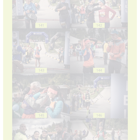
141
142
143
144
145
146