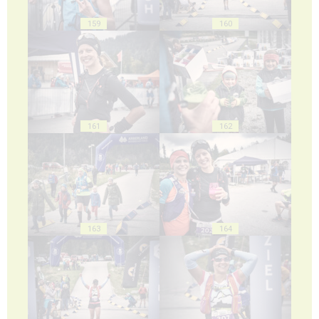
159
160
161
162
163
164