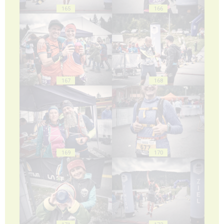
165
166
167
168
169
170