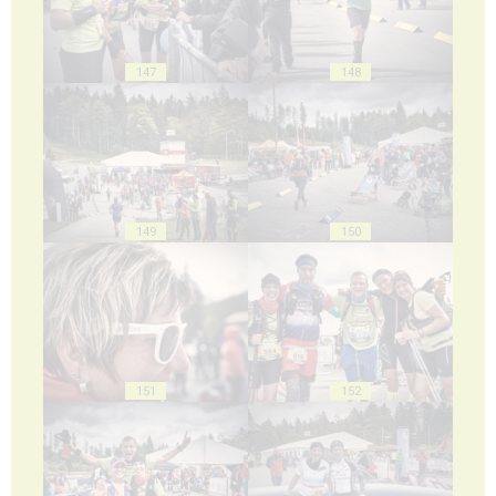
147
148
149
150
151
152