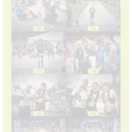
135
136
137
138
139
140