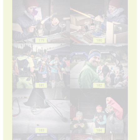
179
180
181
182
183
184