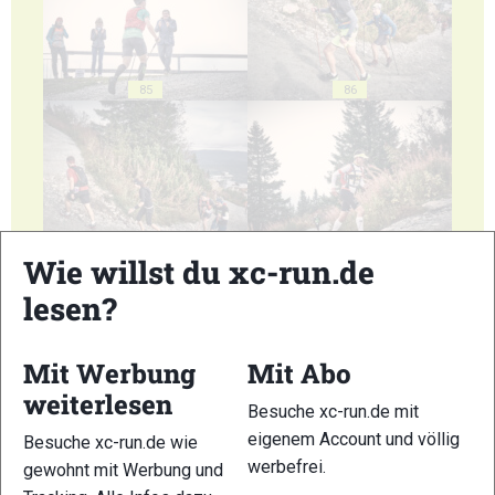
85
86
87
88
Wie willst du xc-run.de
lesen?
Mit Werbung
Mit Abo
weiterlesen
89
90
Besuche xc-run.de mit
eigenem Account und völlig
Besuche xc-run.de wie
werbefrei.
gewohnt mit Werbung und