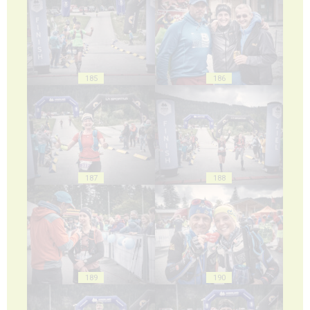
185
186
187
188
189
190