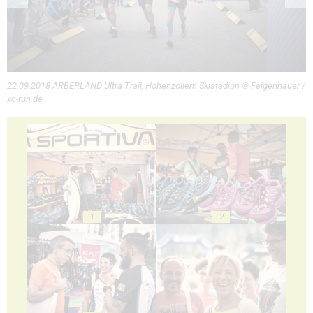
22.09.2018 ARBERLAND Ultra Trail, Hohenzollern Skistadion © Felgenhauer /
xc-run.de
1
2