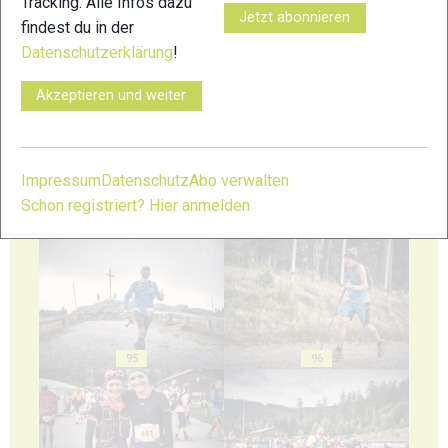
Tracking. Alle Infos dazu
Jetzt abonnieren
findest du in der
Datenschutzerklärung
!
91
92
Akzeptieren und weiter
Impressum
Datenschutz
Abo verwalten
Schon registriert? Hier anmelden
93
94
95
96