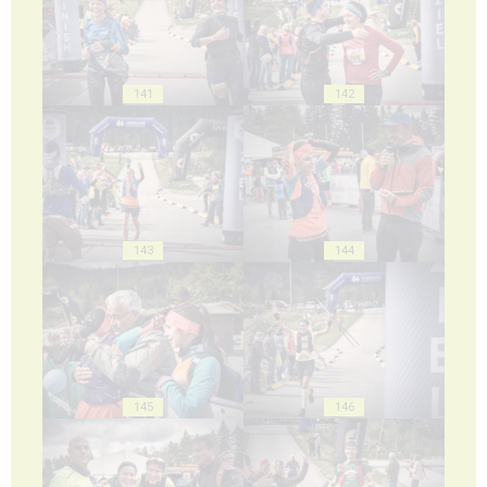
141
142
143
144
145
146