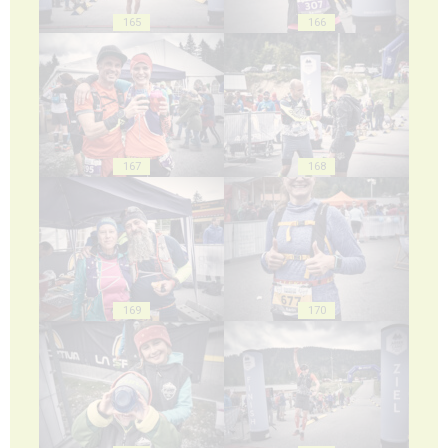
165
166
167
168
169
170