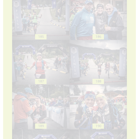
185
186
187
188
189
190