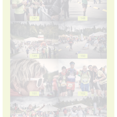
147
148
149
150
151
152