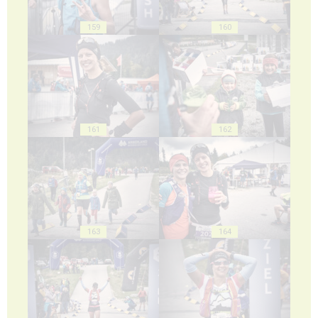
159
160
161
162
163
164