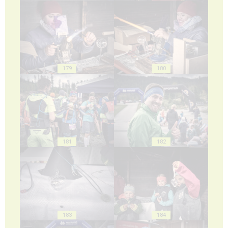
179
180
181
182
183
184