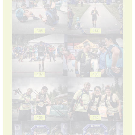
135
136
137
138
139
140