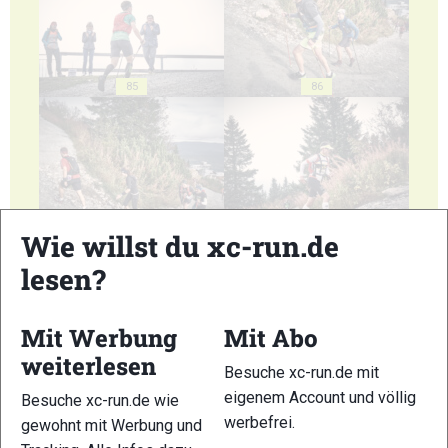
85
86
87
88
Wie willst du xc-run.de
lesen?
Mit Werbung
Mit Abo
weiterlesen
Besuche xc-run.de mit
89
90
eigenem Account und völlig
Besuche xc-run.de wie
werbefrei.
gewohnt mit Werbung und