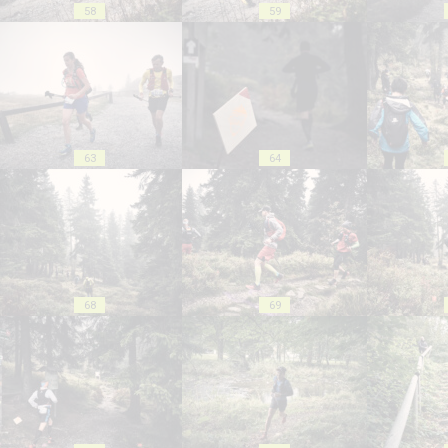
58
59
63
64
68
69