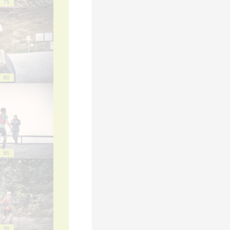
75
80
85
90