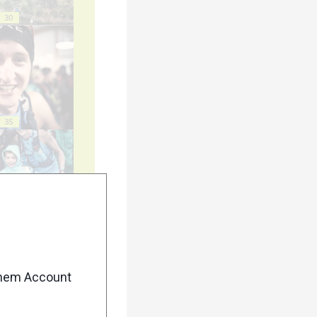
30
35
40
enem Account