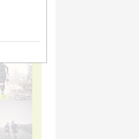
45
50
55