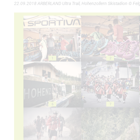
22.09.2018 ARBERLAND Ultra Trail, Hohenzollern Skistadion © Fel
1
2
6
7