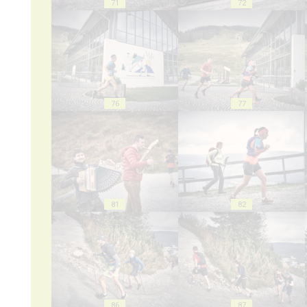
71
72
76
77
81
82
86
87