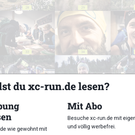
28
29
33
34
lst du xc-run.de lesen?
38
39
bung
Mit Abo
sen
Besuche xc-run.de mit eig
und völlig werbefrei.
de wie gewohnt mit