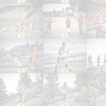
73
74
78
79
83
84
88
89