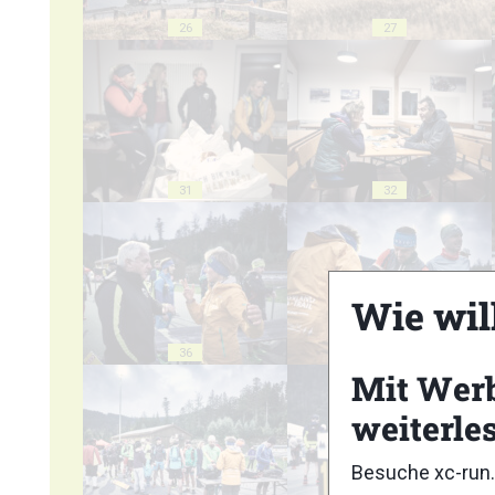
26
27
31
32
Wie wil
36
37
Mit Wer
weiterle
Besuche xc-run.