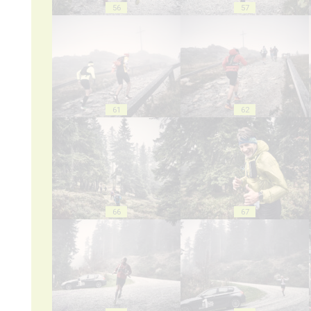
56
57
61
62
66
67