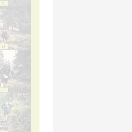
60
65
70