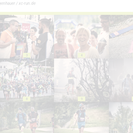
genhauer / xc-run.de
3
4
8
9