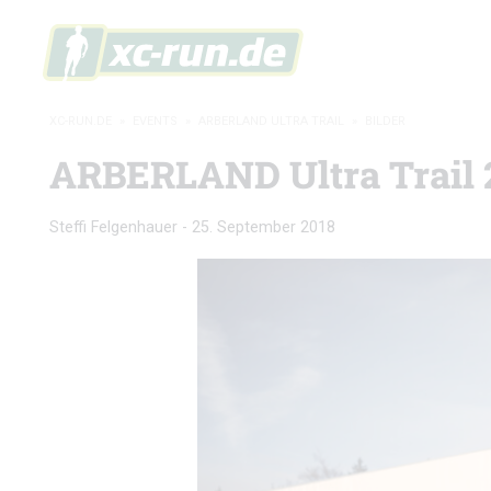
XC-RUN.DE
»
EVENTS
»
ARBERLAND ULTRA TRAIL
»
BILDER
ARBERLAND Ultra Trail 20
Steffi Felgenhauer
-
25. September 2018