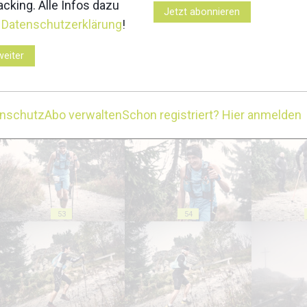
cking. Alle Infos dazu
Jetzt abonnieren
43
44
r
Datenschutzerklärung
!
weiter
enschutz
Abo verwalten
Schon registriert? Hier anmelden
48
49
53
54