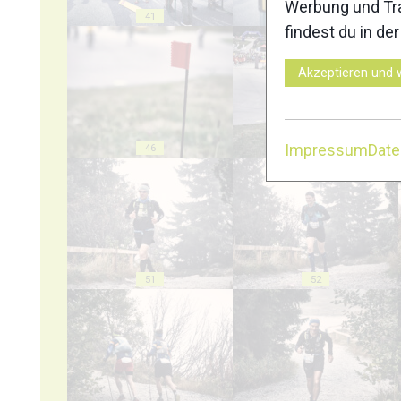
Werbung und Tra
41
42
findest du in de
Akzeptieren und 
Impressum
Dat
46
47
51
52