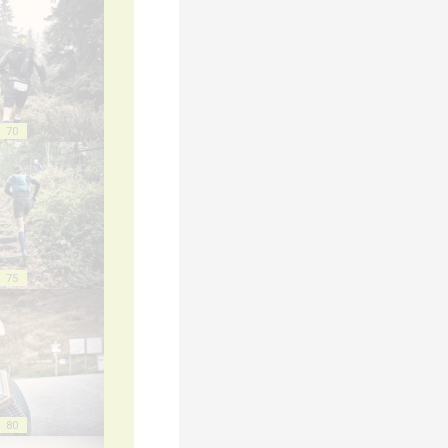
70
75
80