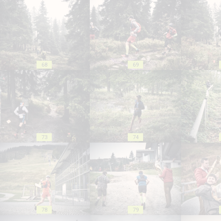
68
69
73
74
78
79