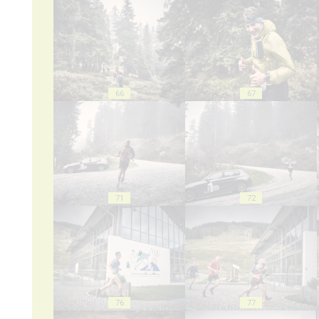
66
67
71
72
76
77