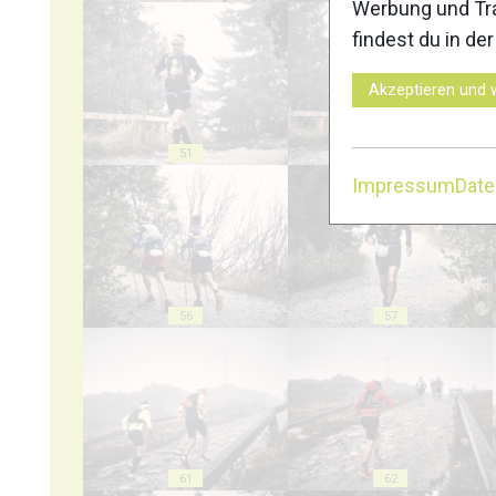
Werbung und Tra
findest du in de
Akzeptieren und 
51
52
Impressum
Dat
56
57
61
62