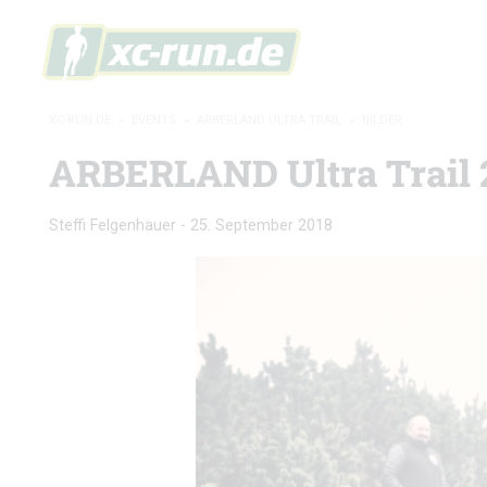
XC-RUN.DE
»
EVENTS
»
ARBERLAND ULTRA TRAIL
»
BILDER
ARBERLAND Ultra Trail 20
Steffi Felgenhauer
-
25. September 2018