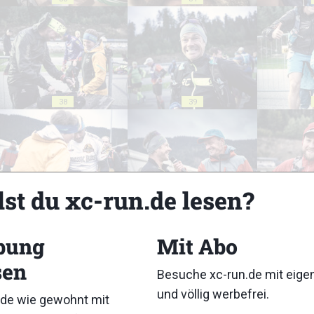
38
39
lst du xc-run.de lesen?
43
44
bung
Mit Abo
sen
Besuche xc-run.de mit eig
und völlig werbefrei.
de wie gewohnt mit
48
49