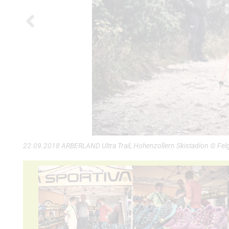
22.09.2018 ARBERLAND Ultra Trail, Hohenzollern Skistadion © Fel