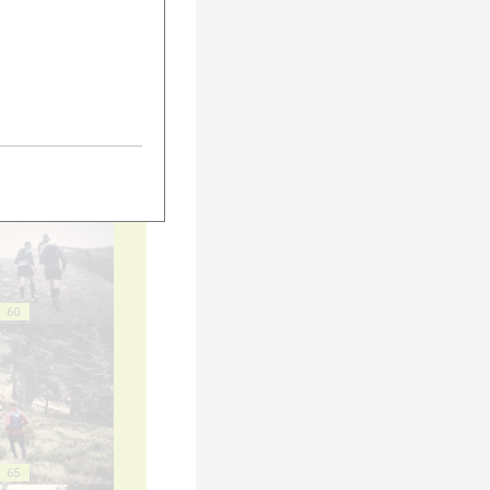
55
60
65