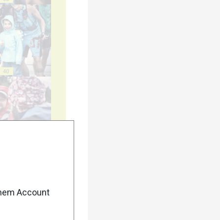
40
45
enem Account
50