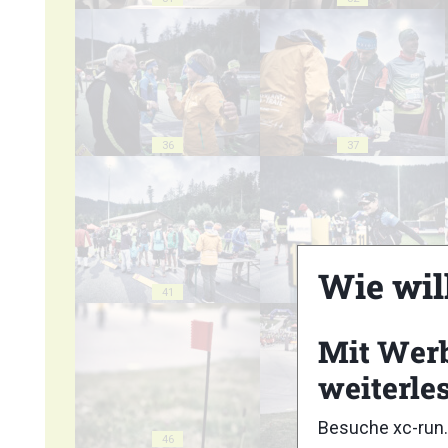
36
37
Wie wil
41
42
Mit Wer
weiterle
Besuche xc-run.
46
47