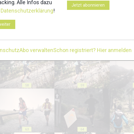
cking. Alle Infos dazu
Jetzt abonnieren
r
Datenschutzerklärung
!
weiter
53
54
enschutz
Abo verwalten
Schon registriert? Hier anmelden
58
59
63
64