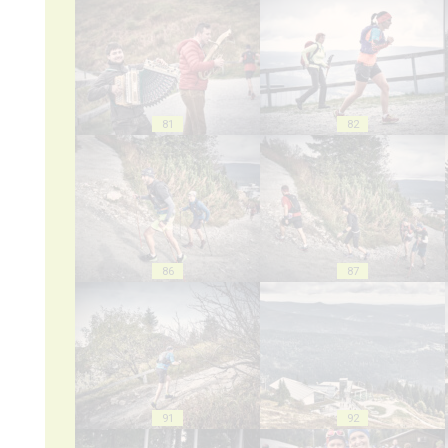
81
82
86
87
91
92