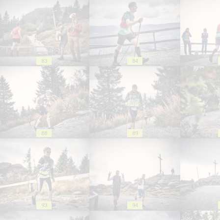
83
84
88
89
93
94