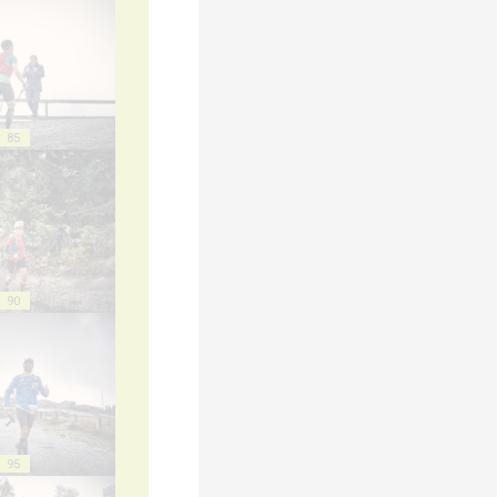
85
90
95