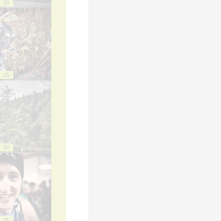
20
25
30
35