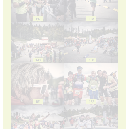
147
148
149
150
151
152