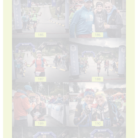
185
186
187
188
189
190