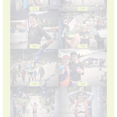
159
160
161
162
163
164