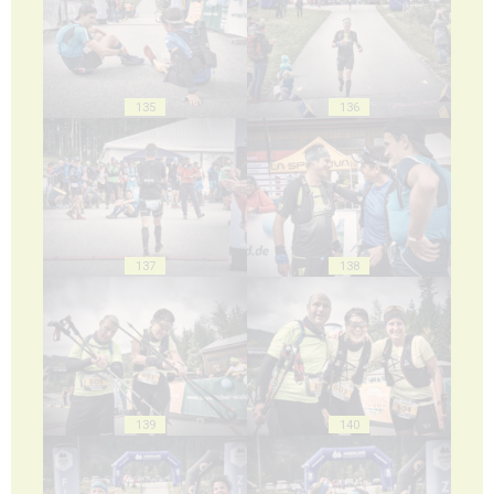
135
136
137
138
139
140