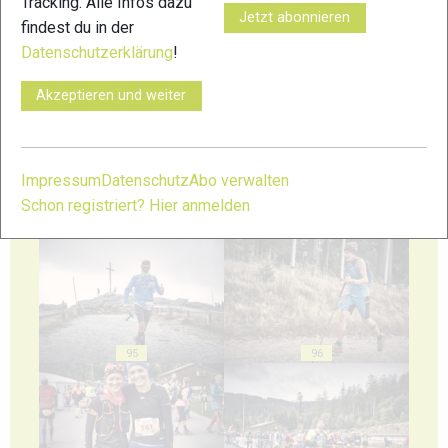
Tracking. Alle Infos dazu
Jetzt abonnieren
findest du in der
Datenschutzerklärung
!
91
92
Akzeptieren und weiter
Impressum
Datenschutz
Abo verwalten
Schon registriert? Hier anmelden
93
94
95
96