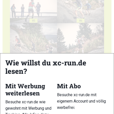
85
86
87
88
Wie willst du xc-run.de
lesen?
Mit Werbung
Mit Abo
weiterlesen
89
90
Besuche xc-run.de mit
eigenem Account und völlig
Besuche xc-run.de wie
werbefrei.
gewohnt mit Werbung und