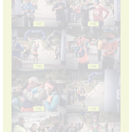
141
142
143
144
145
146