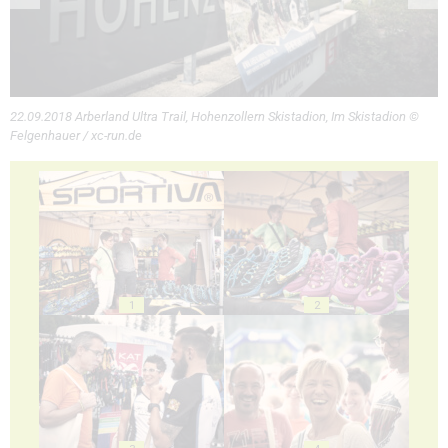
22.09.2018 Arberland Ultra Trail, Hohenzollern Skistadion, Im Skistadion ©
Felgenhauer / xc-run.de
1
2