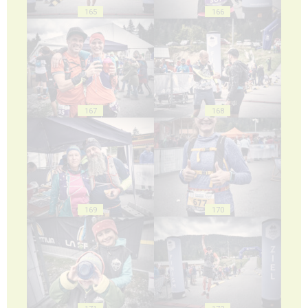
165
166
167
168
169
170