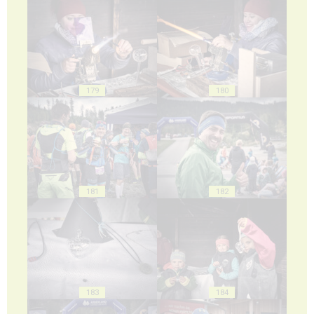
179
180
181
182
183
184