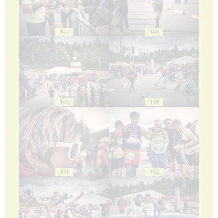
147
148
149
150
151
152