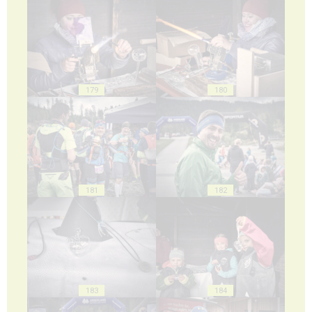
179
180
181
182
183
184