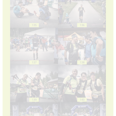
135
136
137
138
139
140