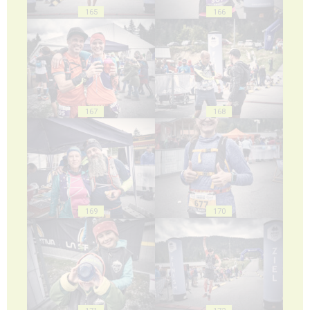
165
166
167
168
169
170