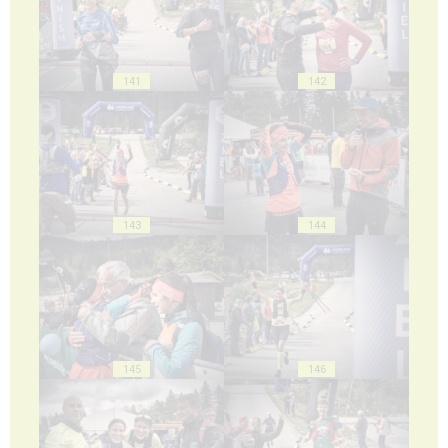
141
142
143
144
145
146