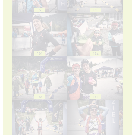
159
160
161
162
163
164