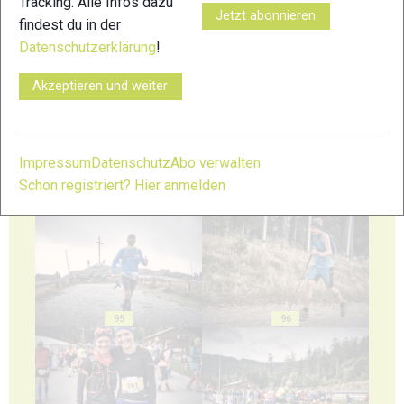
Tracking. Alle Infos dazu
Jetzt abonnieren
findest du in der
Datenschutzerklärung
!
91
92
Akzeptieren und weiter
Impressum
Datenschutz
Abo verwalten
Schon registriert? Hier anmelden
93
94
95
96