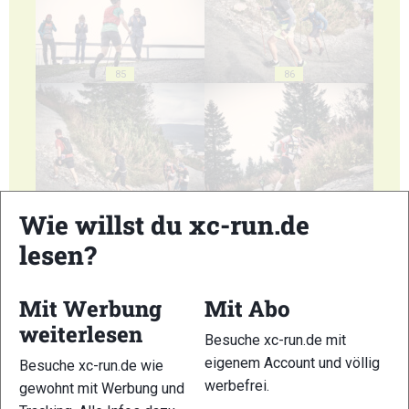
85
86
87
88
Wie willst du xc-run.de
lesen?
Mit Werbung
Mit Abo
weiterlesen
89
90
Besuche xc-run.de mit
eigenem Account und völlig
Besuche xc-run.de wie
werbefrei.
gewohnt mit Werbung und