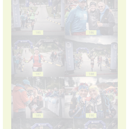
185
186
187
188
189
190