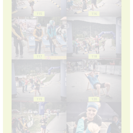
115
116
117
118
119
120