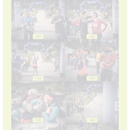
141
142
143
144
145
146