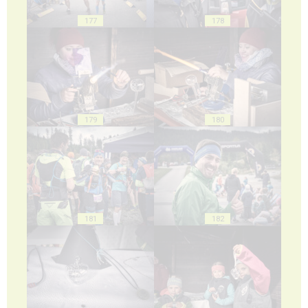
177
178
179
180
181
182