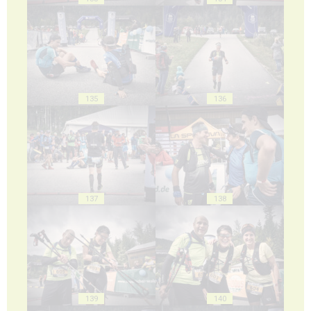
135
136
137
138
139
140