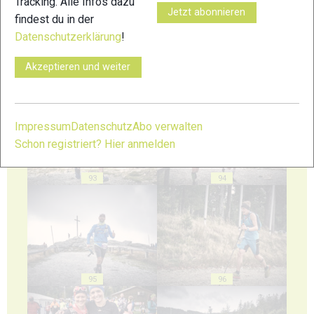
Tracking. Alle Infos dazu
Jetzt abonnieren
findest du in der
Datenschutzerklärung
!
Akzeptieren und weiter
91
92
Impressum
Datenschutz
Abo verwalten
Schon registriert? Hier anmelden
93
94
95
96