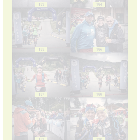
183
184
185
186
187
188
189
190