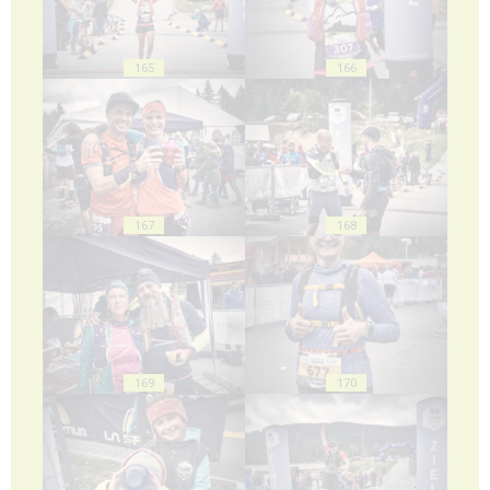
165
166
167
168
169
170