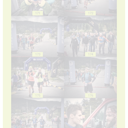
171
172
173
174
175
176