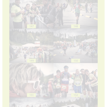
147
148
149
150
151
152