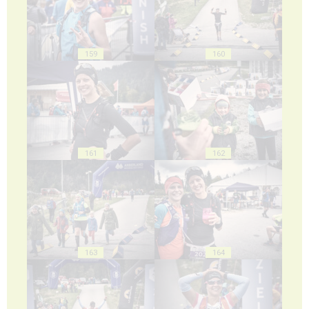
159
160
161
162
163
164