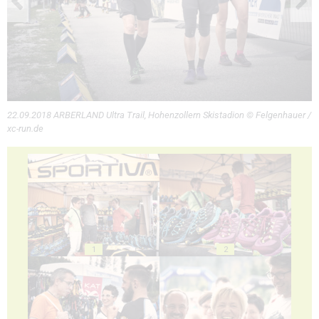
22.09.2018 ARBERLAND Ultra Trail, Hohenzollern Skistadion © Felgenhauer /
xc-run.de
1
2