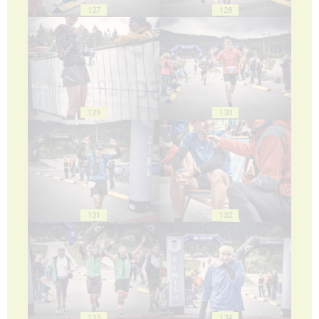
127
128
129
130
131
132
133
134