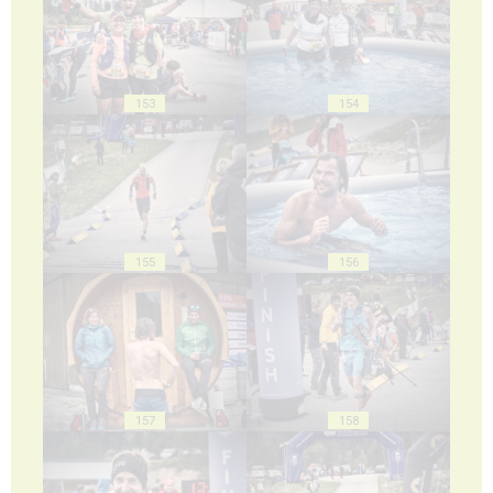
153
154
155
156
157
158