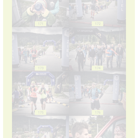
171
172
173
174
175
176