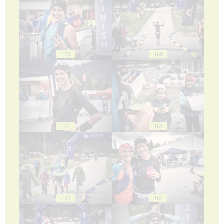
159
160
161
162
163
164