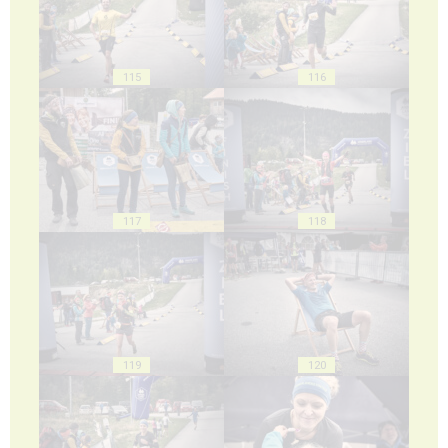
115
116
117
118
119
120