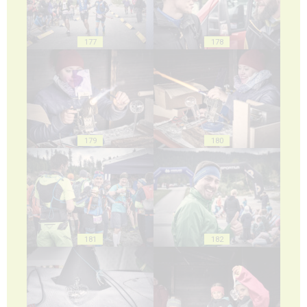
177
178
179
180
181
182