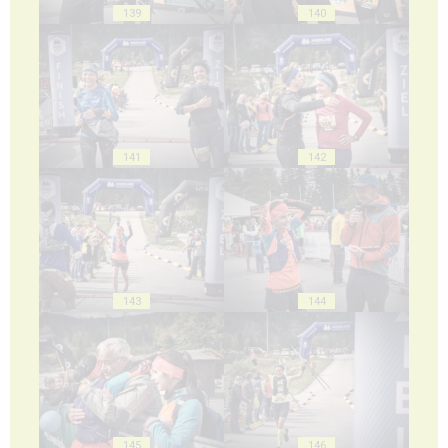
139
140
141
142
143
144
145
146