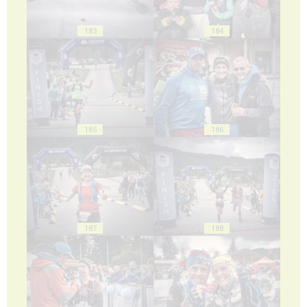
183
184
185
186
187
188