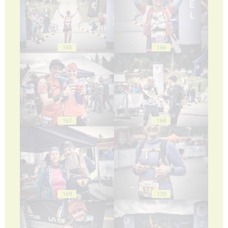
165
166
167
168
169
170