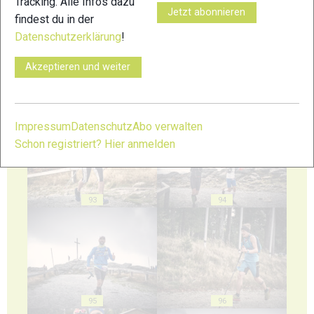
Tracking. Alle Infos dazu
Jetzt abonnieren
findest du in der
Datenschutzerklärung
!
Akzeptieren und weiter
91
92
Impressum
Datenschutz
Abo verwalten
Schon registriert? Hier anmelden
93
94
95
96