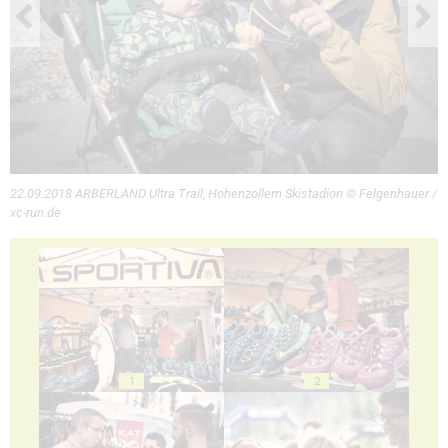
22.09.2018 ARBERLAND Ultra Trail, Hohenzollern Skistadion © Felgenhauer /
xc-run.de
1
2