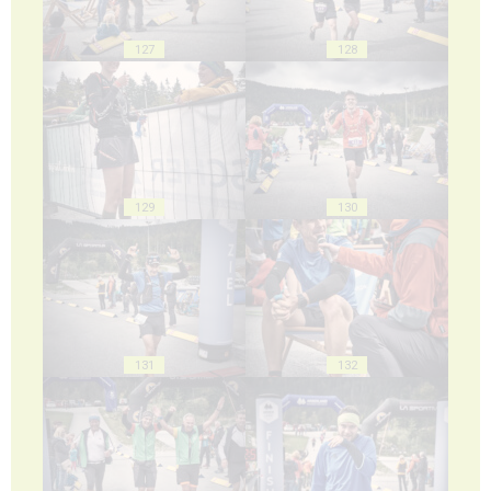
127
128
129
130
131
132