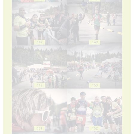
147
148
149
150
151
152