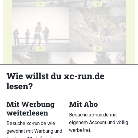
83
84
85
86
Wie willst du xc-run.de
lesen?
87
88
Mit Werbung
Mit Abo
weiterlesen
Besuche xc-run.de mit
eigenem Account und völlig
Besuche xc-run.de wie
werbefrei.
gewohnt mit Werbung und
89
90