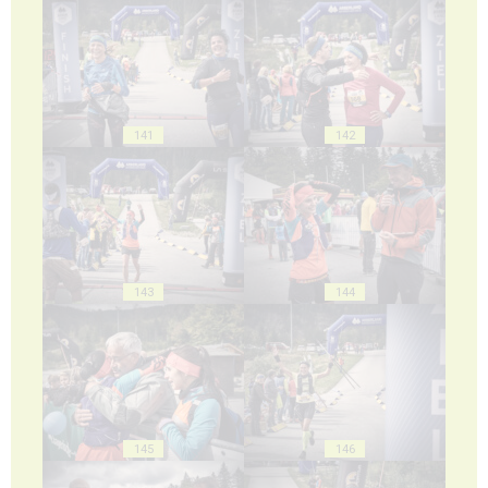
141
142
143
144
145
146