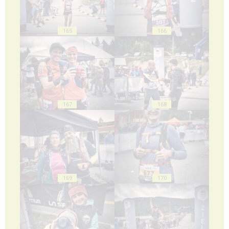
165
166
167
168
169
170