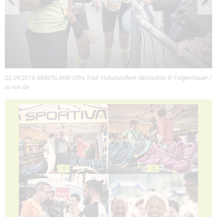
22.09.2018 ARBERLAND Ultra Trail, Hohenzollern Skistadion © Felgenhauer /
xc-run.de
1
2