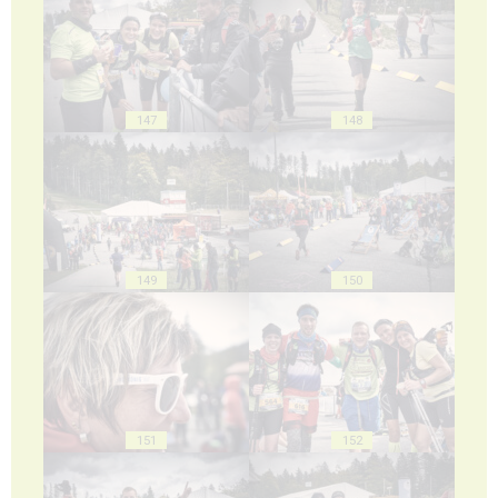
147
148
149
150
151
152