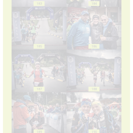
183
184
185
186
187
188
189
190