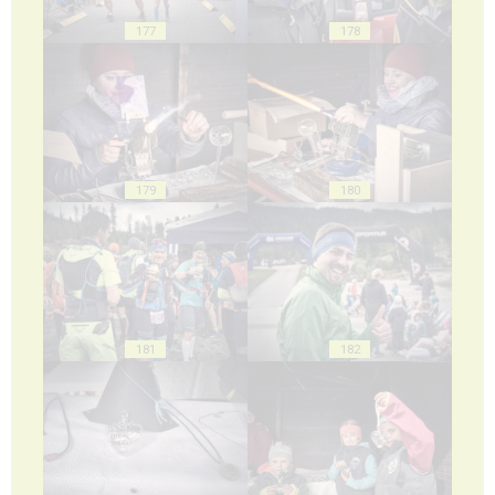
177
178
179
180
181
182