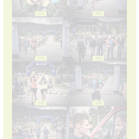
171
172
173
174
175
176