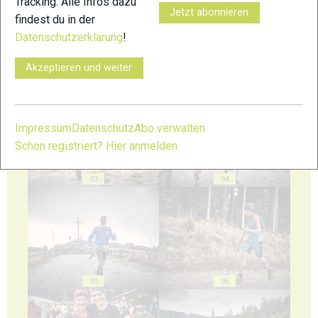
Tracking. Alle Infos dazu
Jetzt abonnieren
findest du in der
Datenschutzerklärung
!
Akzeptieren und weiter
91
92
Impressum
Datenschutz
Abo verwalten
Schon registriert? Hier anmelden
93
94
95
96