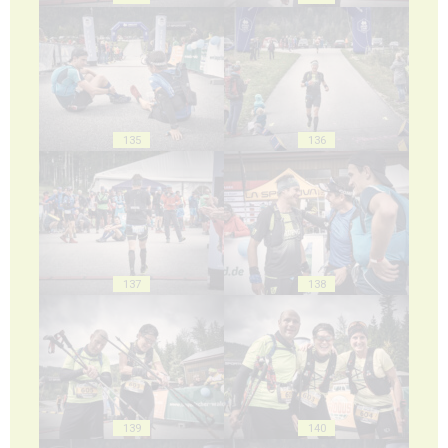
135
136
137
138
139
140