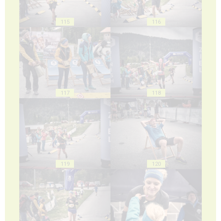
115
116
117
118
119
120