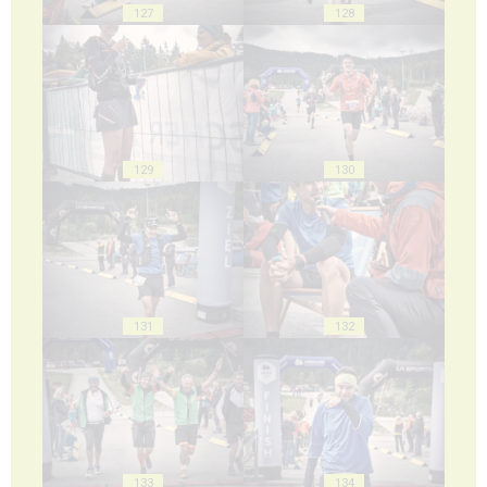
127
128
129
130
131
132
133
134