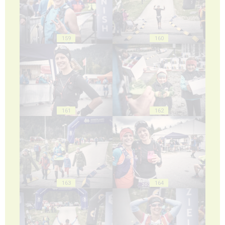
159
160
161
162
163
164