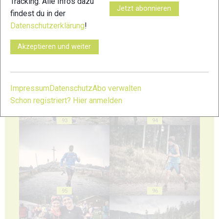
Tracking. Alle Infos dazu
Jetzt abonnieren
findest du in der
Datenschutzerklärung
!
Akzeptieren und weiter
91
92
Impressum
Datenschutz
Abo verwalten
Schon registriert? Hier anmelden
93
94
95
96