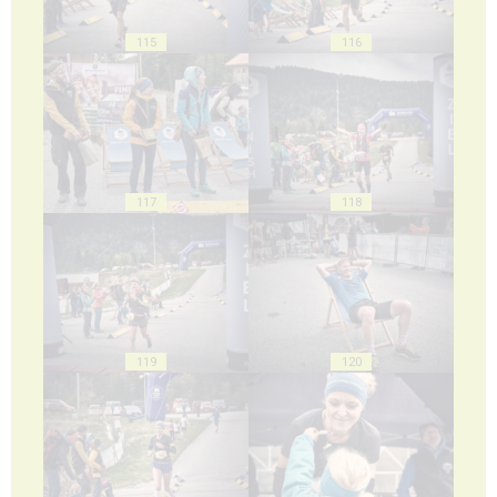
115
116
117
118
119
120