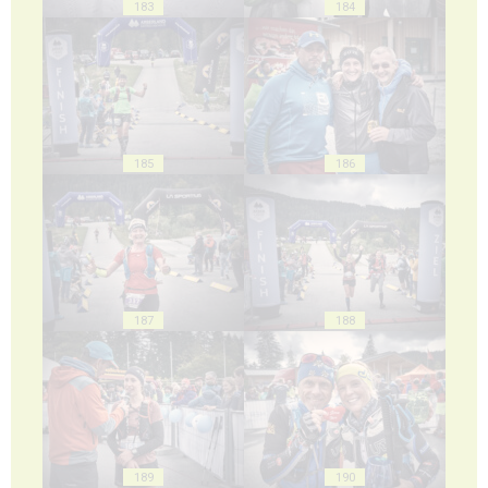
183
184
185
186
187
188
189
190