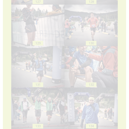
127
128
129
130
131
132
133
134