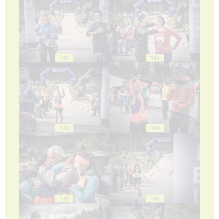
141
142
143
144
145
146