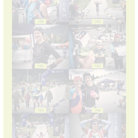
159
160
161
162
163
164