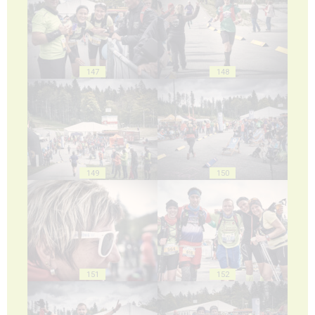
147
148
149
150
151
152