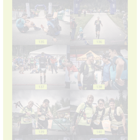
135
136
137
138
139
140