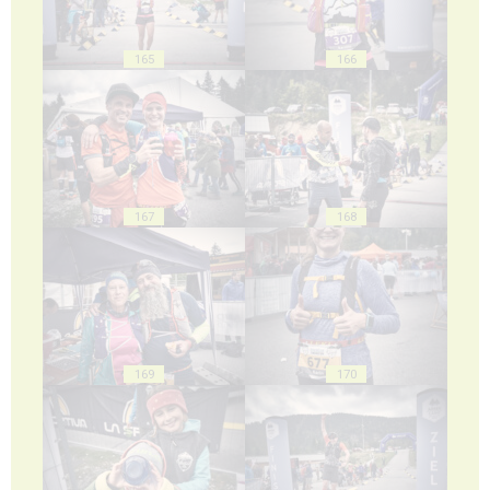
165
166
167
168
169
170