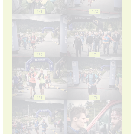
171
172
173
174
175
176