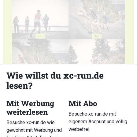
85
86
Wie willst du xc-run.de
87
88
lesen?
Mit Werbung
Mit Abo
weiterlesen
Besuche xc-run.de mit
eigenem Account und völlig
Besuche xc-run.de wie
89
90
werbefrei.
gewohnt mit Werbung und