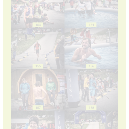
153
154
155
156
157
158