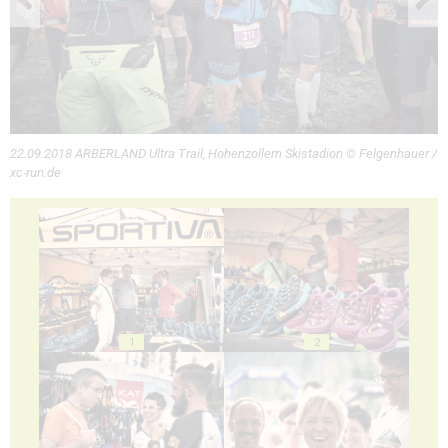
22.09.2018 ARBERLAND Ultra Trail, Hohenzollern Skistadion © Felgenhauer /
xc-run.de
1
2