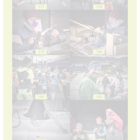
177
178
179
180
181
182