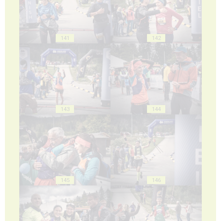
141
142
143
144
145
146