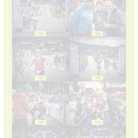
185
186
187
188
189
190