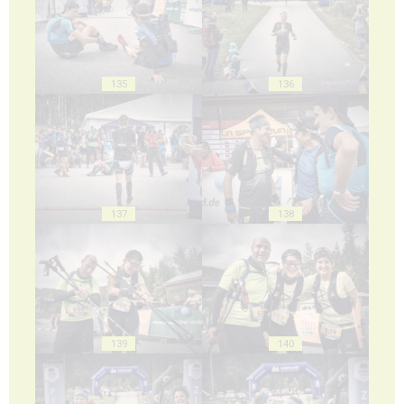
135
136
137
138
139
140