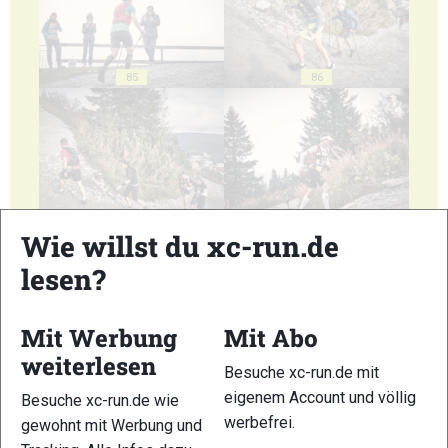
85
86
87
88
Wie willst du xc-run.de
lesen?
Mit Werbung
Mit Abo
weiterlesen
89
90
Besuche xc-run.de mit
eigenem Account und völlig
Besuche xc-run.de wie
werbefrei.
gewohnt mit Werbung und