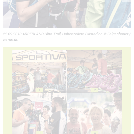
22.09.2018 ARBERLAND Ultra Trail, Hohenzollern Skistadion © Felgenhauer /
xc-run.de
1
2
3
4