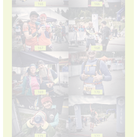
165
166
167
168
169
170
171
172