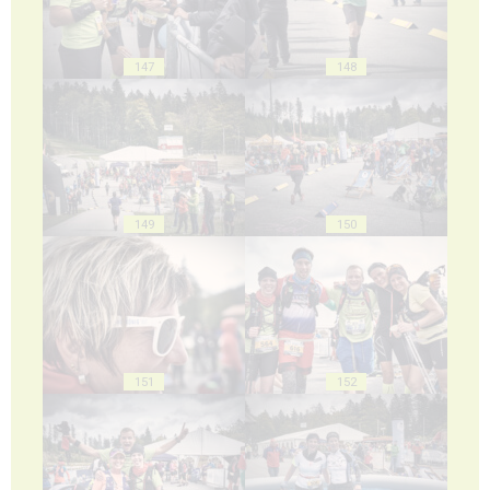
147
148
149
150
151
152