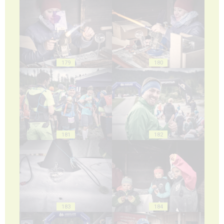
179
180
181
182
183
184