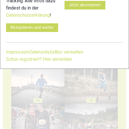
Tracking. Alle Infos dazu
Jetzt abonnieren
findest du in der
Datenschutzerklärung
!
91
92
Akzeptieren und weiter
Impressum
Datenschutz
Abo verwalten
Schon registriert? Hier anmelden
93
94
95
96