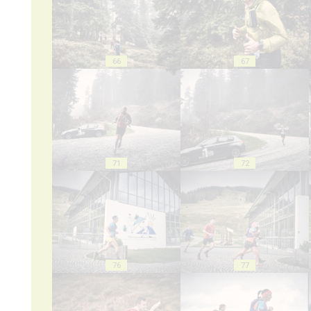
66
67
71
72
76
77