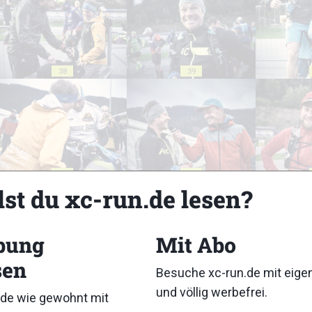
38
39
43
44
lst du xc-run.de lesen?
bung
Mit Abo
sen
Besuche xc-run.de mit eig
48
49
und völlig werbefrei.
de wie gewohnt mit