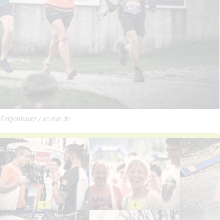
 Felgenhauer / xc-run.de
3
4