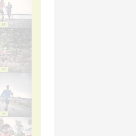
85
90
95