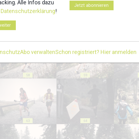
cking. Alle Infos dazu
Jetzt abonnieren
r
Datenschutzerklärung
!
weiter
53
54
enschutz
Abo verwalten
Schon registriert? Hier anmelden
58
59
63
64