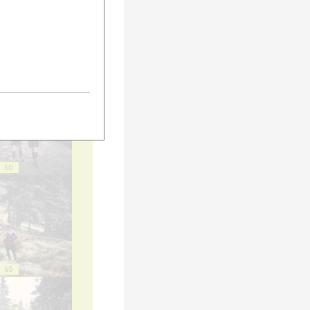
55
60
65