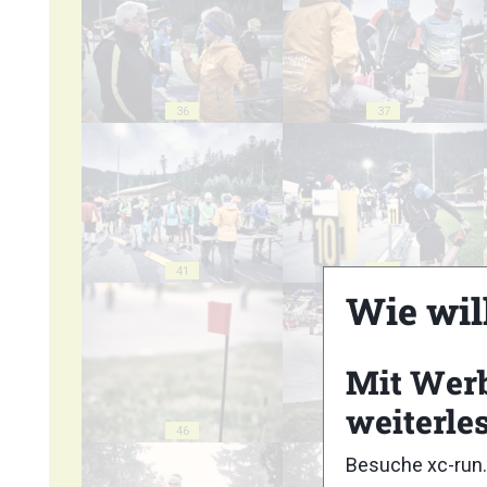
36
37
41
42
Wie wil
Mit Wer
weiterle
46
47
Besuche xc-run.