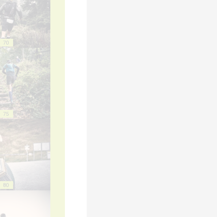
70
75
80