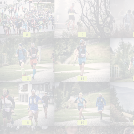
8
9
13
14
18
19