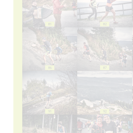
81
82
86
87
91
92