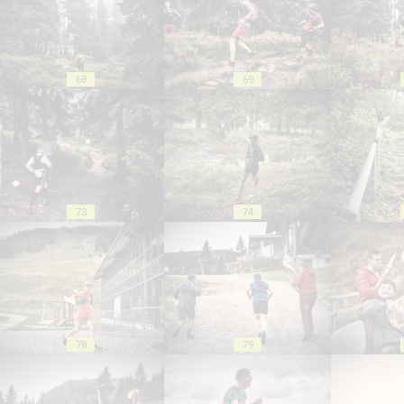
68
69
73
74
78
79