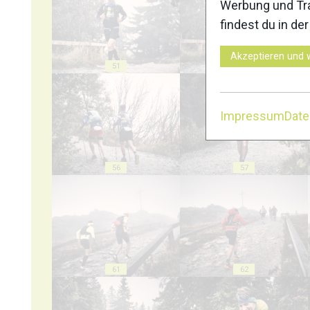
Werbung und Tra
findest du in de
Akzeptieren und 
51
52
Impressum
Dat
56
57
61
62