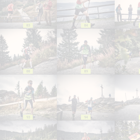
83
84
88
89
93
94