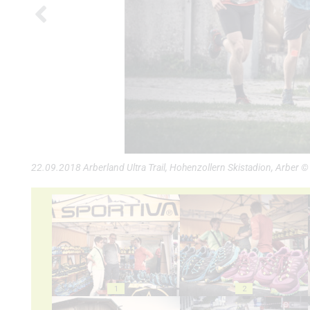
22.09.2018 Arberland Ultra Trail, Hohenzollern Skistadion, Arber ©
1
2