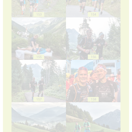
153
154
155
156
157
158