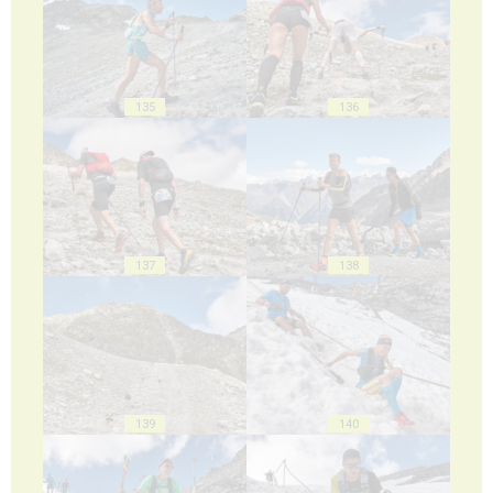
135
136
137
138
139
140