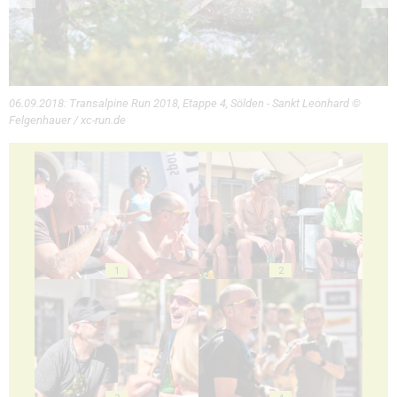
06.09.2018: Transalpine Run 2018, Etappe 4, Sölden - Sankt Leonhard ©
Felgenhauer / xc-run.de
1
2