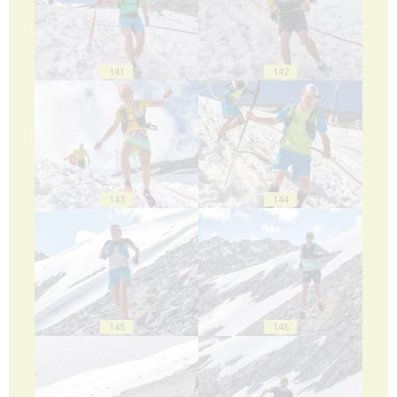
141
142
143
144
145
146