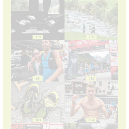
179
180
181
182
183
184