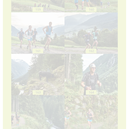
159
160
161
162
163
164