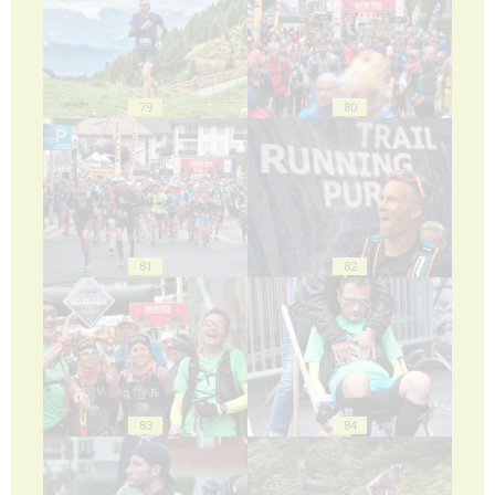
79
80
81
82
83
84