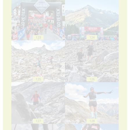
123
124
125
126
127
128