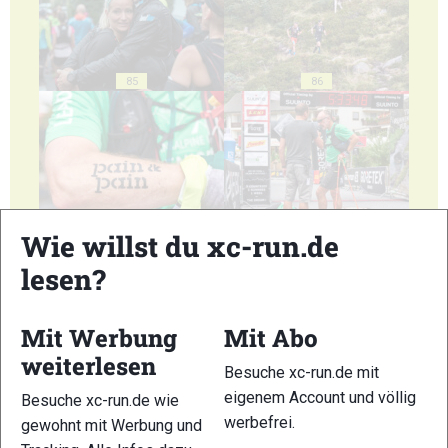
85
86
87
88
Wie willst du xc-run.de
lesen?
Mit Werbung
Mit Abo
weiterlesen
89
90
Besuche xc-run.de mit
eigenem Account und völlig
Besuche xc-run.de wie
werbefrei.
gewohnt mit Werbung und