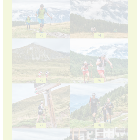
73
74
75
76
77
78