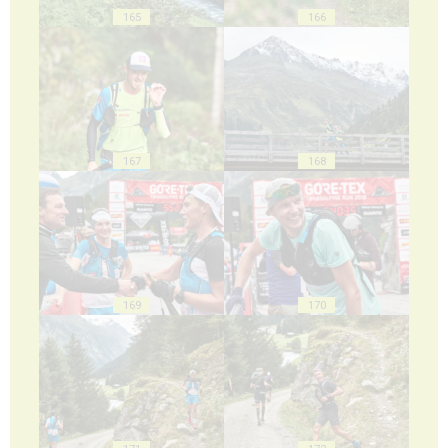
165
166
167
168
169
170