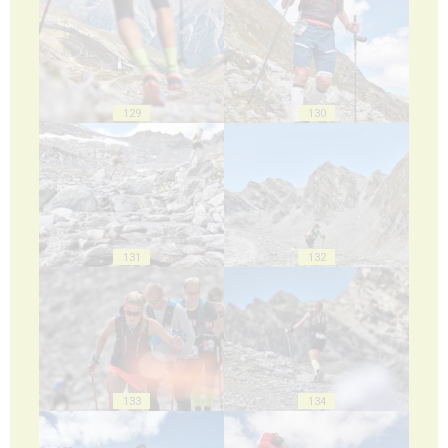
129
130
131
132
133
134