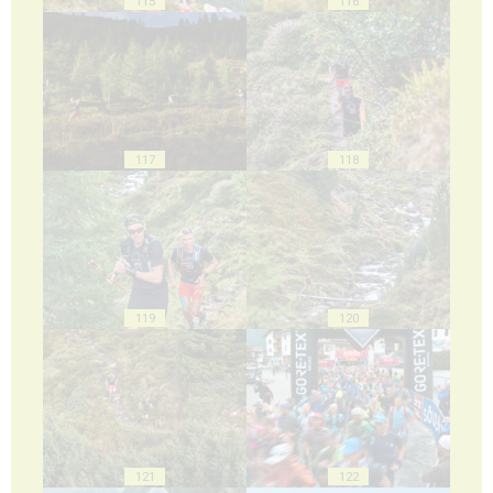
115
116
117
118
119
120
121
122