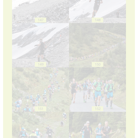
147
148
149
150
151
152