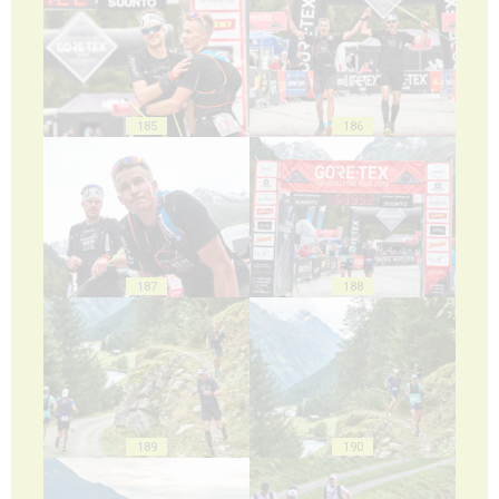
185
186
187
188
189
190