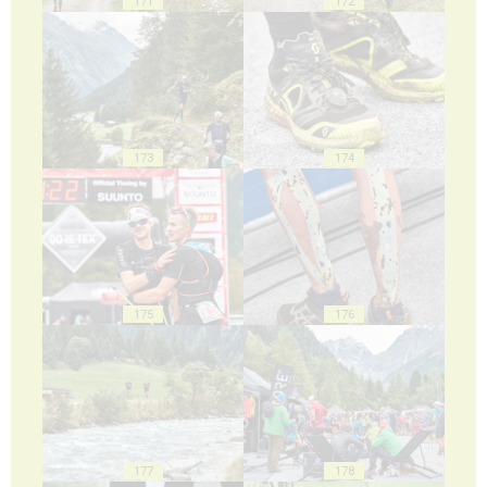
171
172
173
174
175
176
177
178