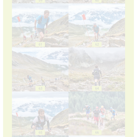
59
60
61
62
63
64
65
66