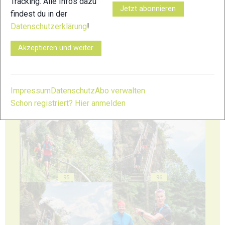
Tracking. Alle Infos dazu
Jetzt abonnieren
findest du in der
Datenschutzerklärung
!
91
92
Akzeptieren und weiter
Impressum
Datenschutz
Abo verwalten
Schon registriert? Hier anmelden
93
94
95
96