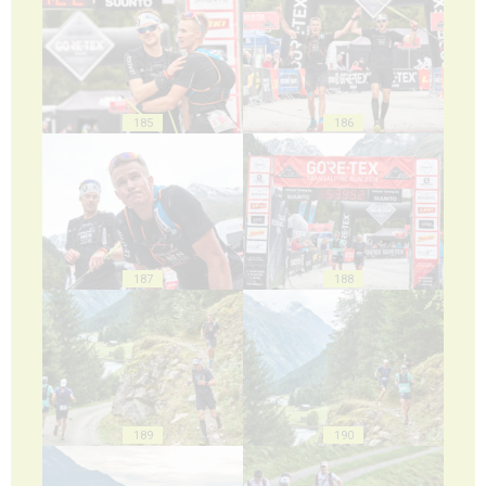
185
186
187
188
189
190