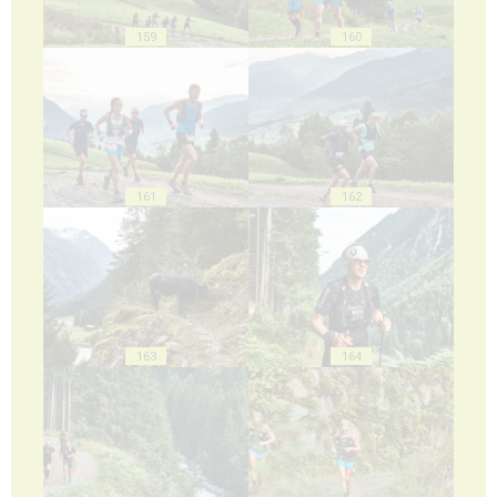
159
160
161
162
163
164