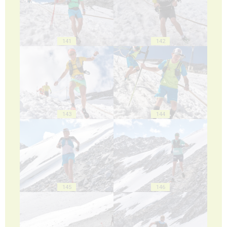
141
142
143
144
145
146