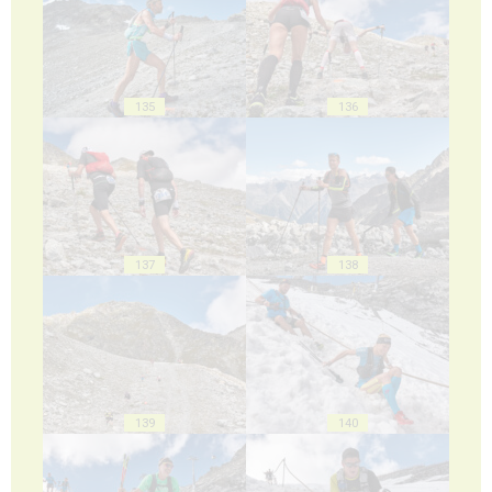
135
136
137
138
139
140