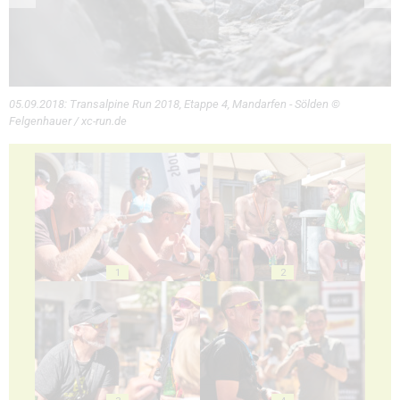
05.09.2018: Transalpine Run 2018, Etappe 4, Mandarfen - Sölden ©
Felgenhauer / xc-run.de
1
2