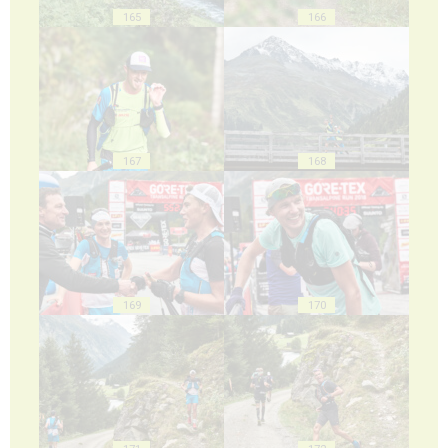
165
166
167
168
169
170