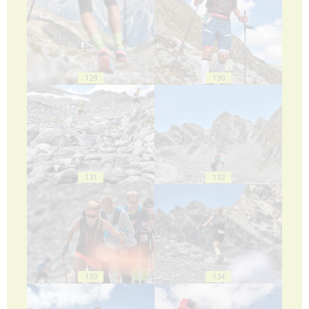
129
130
131
132
133
134