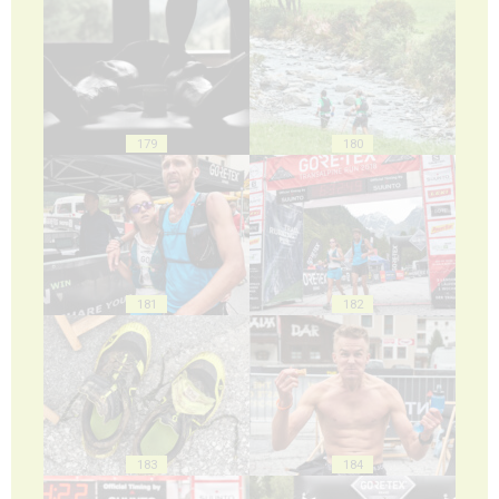
179
180
181
182
183
184