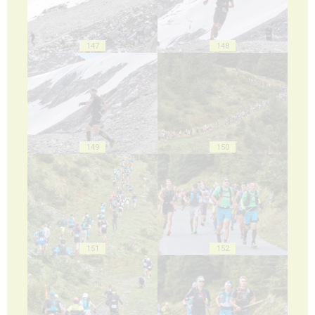
147
148
149
150
151
152