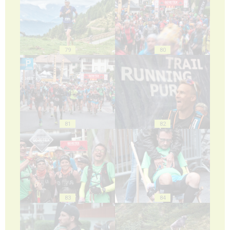
79
80
81
82
83
84