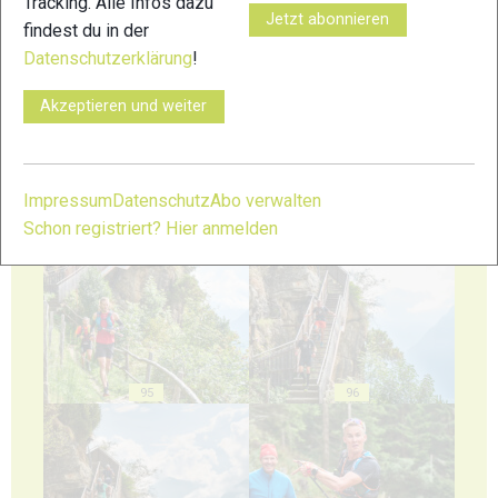
Tracking. Alle Infos dazu
Jetzt abonnieren
findest du in der
Datenschutzerklärung
!
91
92
Akzeptieren und weiter
Impressum
Datenschutz
Abo verwalten
Schon registriert? Hier anmelden
93
94
95
96