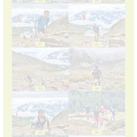
59
60
61
62
63
64
65
66