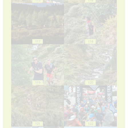
115
116
117
118
119
120
121
122