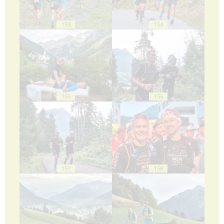
153
154
155
156
157
158