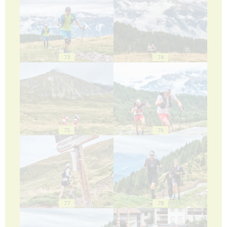
73
74
75
76
77
78