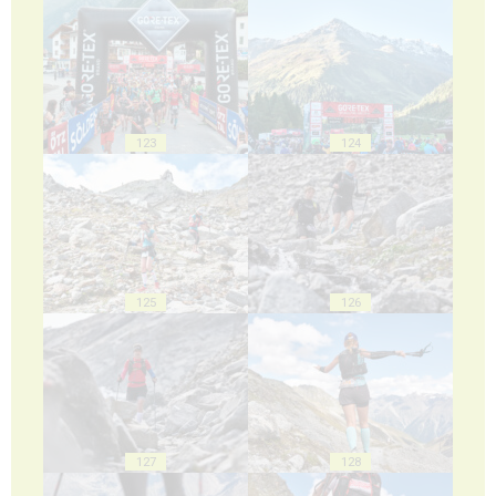
123
124
125
126
127
128