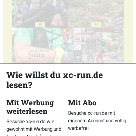
85
86
87
88
Wie willst du xc-run.de
lesen?
Mit Werbung
Mit Abo
weiterlesen
89
90
Besuche xc-run.de mit
eigenem Account und völlig
Besuche xc-run.de wie
werbefrei.
gewohnt mit Werbung und