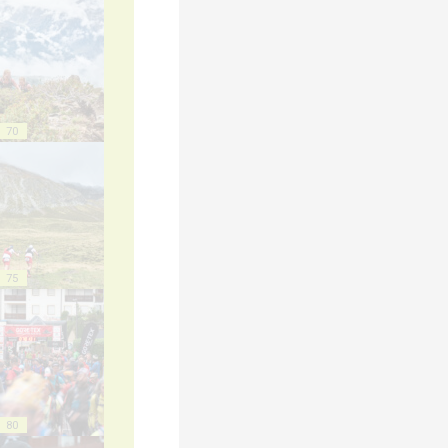
70
75
80