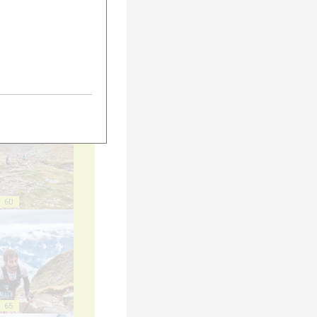
55
60
65