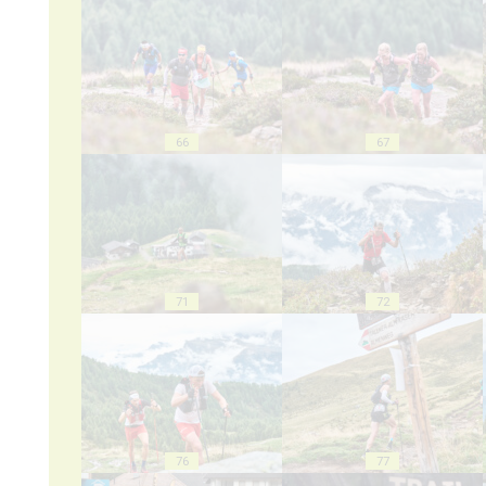
66
67
71
72
76
77