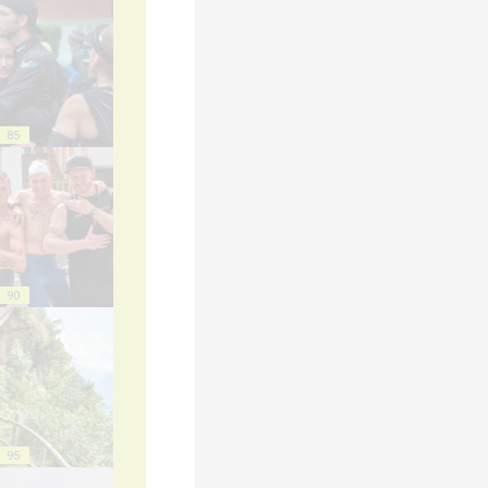
85
90
95