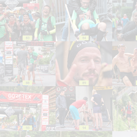
83
84
88
89
93
94