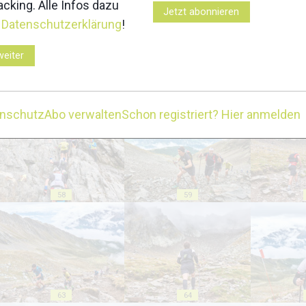
cking. Alle Infos dazu
Jetzt abonnieren
r
Datenschutzerklärung
!
weiter
53
54
enschutz
Abo verwalten
Schon registriert? Hier anmelden
58
59
63
64