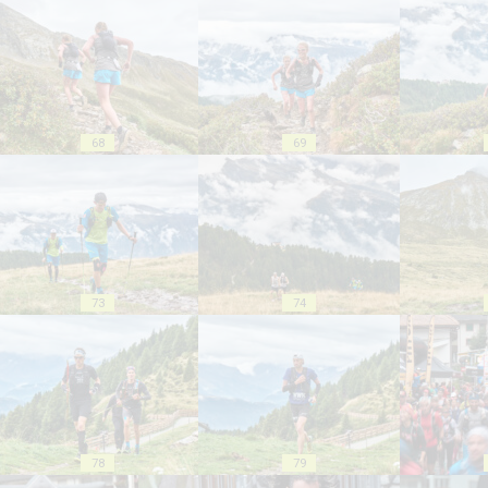
68
69
73
74
78
79