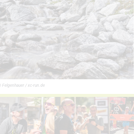
 Felgenhauer / xc-run.de