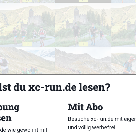
38
39
lst du xc-run.de lesen?
43
44
bung
Mit Abo
sen
Besuche xc-run.de mit eig
und völlig werbefrei.
de wie gewohnt mit
48
49