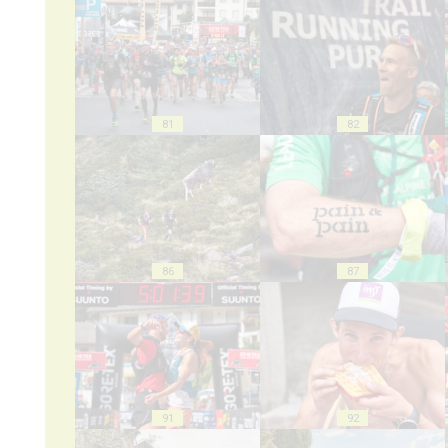
81
82
86
87
91
92