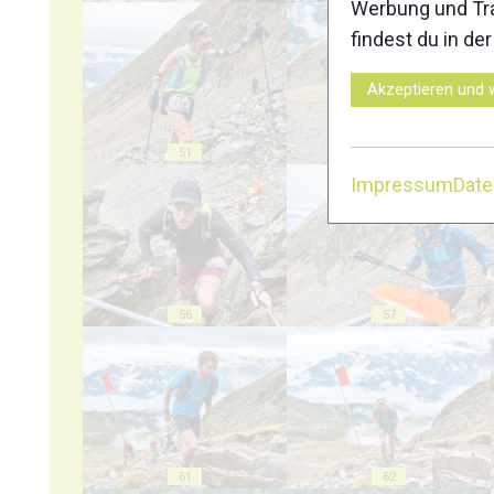
Werbung und Tra
findest du in de
Akzeptieren und 
51
52
Impressum
Dat
56
57
61
62