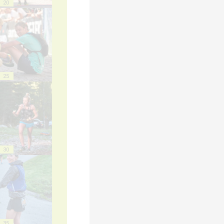
20
25
30
35