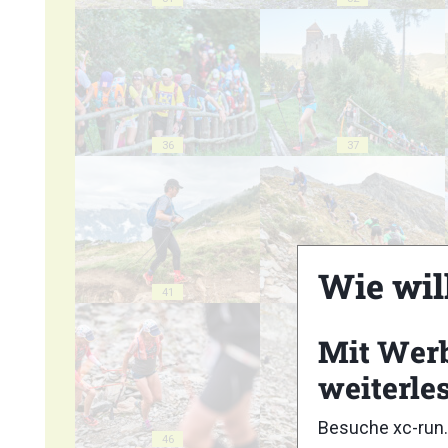
36
37
Wie wil
41
42
Mit Wer
weiterle
Besuche xc-run.
46
47