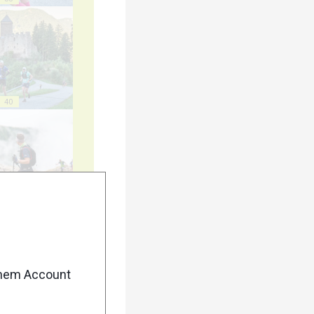
40
45
enem Account
50