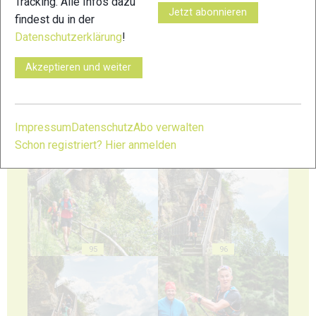
Tracking. Alle Infos dazu
Jetzt abonnieren
findest du in der
Datenschutzerklärung
!
91
92
Akzeptieren und weiter
Impressum
Datenschutz
Abo verwalten
Schon registriert? Hier anmelden
93
94
95
96