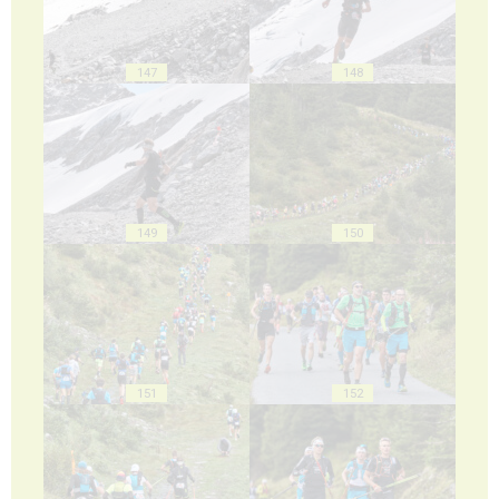
147
148
149
150
151
152