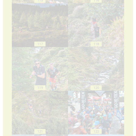
115
116
117
118
119
120
121
122