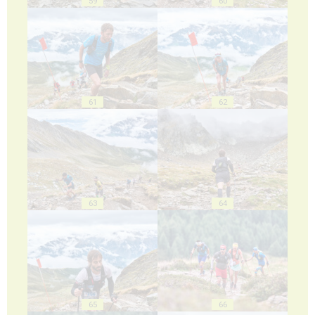
59
60
61
62
63
64
65
66