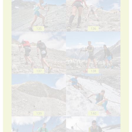
135
136
137
138
139
140