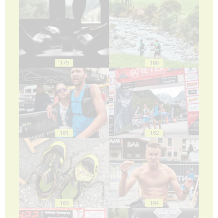
179
180
181
182
183
184