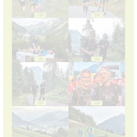
153
154
155
156
157
158