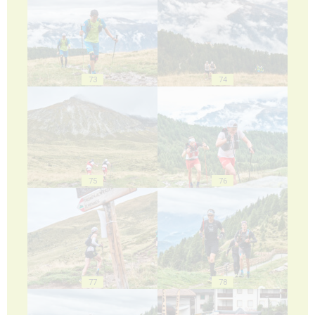
73
74
75
76
77
78