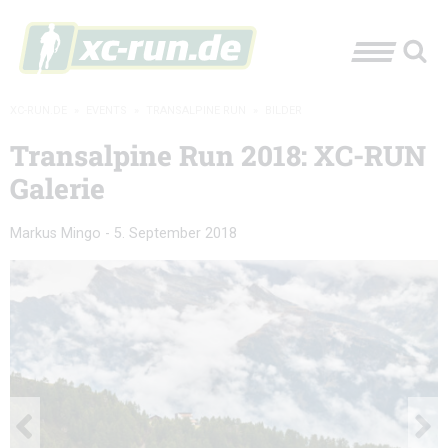
XC-RUN.DE
»
EVENTS
»
TRANSALPINE RUN
»
BILDER
Transalpine Run 2018: XC-RUN
Galerie
Markus Mingo
-
5. September 2018