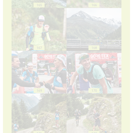
165
166
167
168
169
170