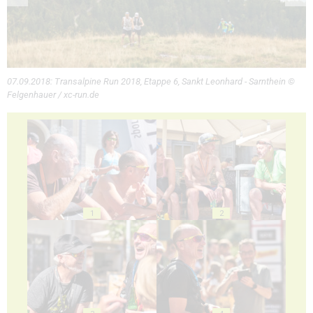
07.09.2018: Transalpine Run 2018, Etappe 6, Sankt Leonhard - Sarnthein ©
Felgenhauer / xc-run.de
1
2