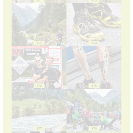
171
172
173
174
175
176
177
178