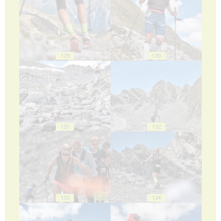
129
130
131
132
133
134