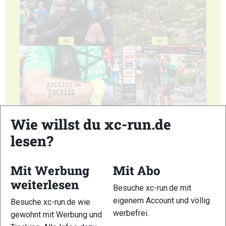
85
86
87
88
Wie willst du xc-run.de
lesen?
Mit Werbung
Mit Abo
weiterlesen
89
90
Besuche xc-run.de mit
eigenem Account und völlig
Besuche xc-run.de wie
werbefrei.
gewohnt mit Werbung und