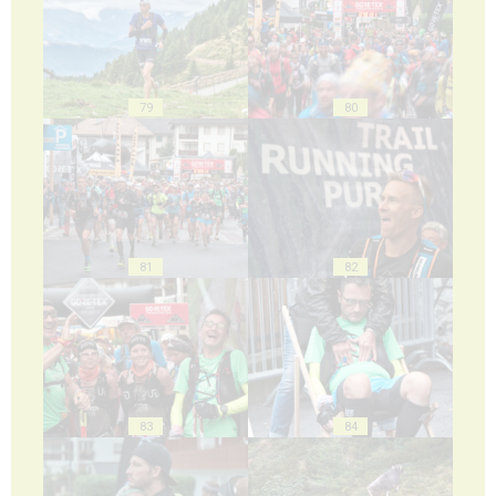
79
80
81
82
83
84