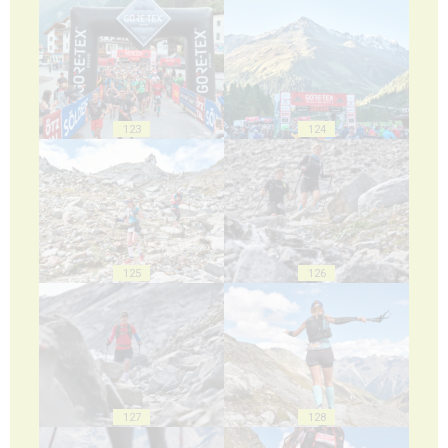
123
124
125
126
127
128