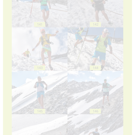
141
142
143
144
145
146