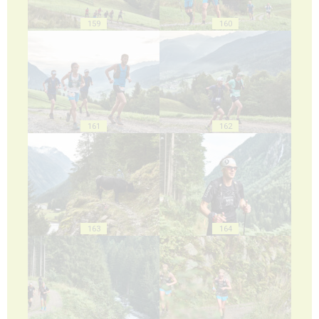
159
160
161
162
163
164