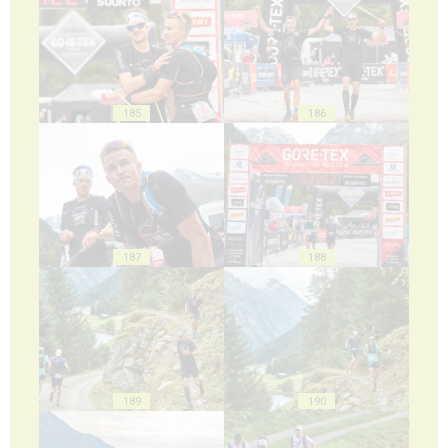
185
186
187
188
189
190