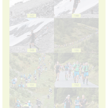
147
148
149
150
151
152