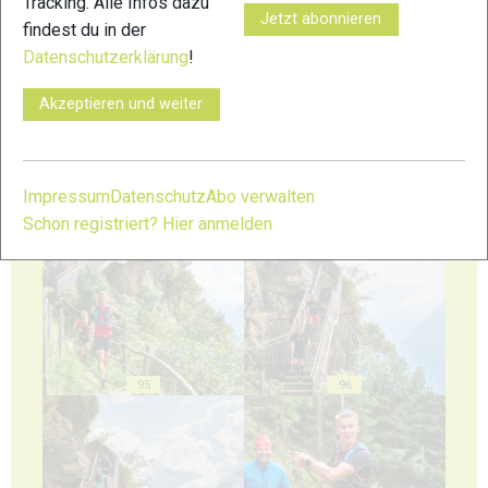
Tracking. Alle Infos dazu
Jetzt abonnieren
findest du in der
Datenschutzerklärung
!
91
92
Akzeptieren und weiter
Impressum
Datenschutz
Abo verwalten
Schon registriert? Hier anmelden
93
94
95
96