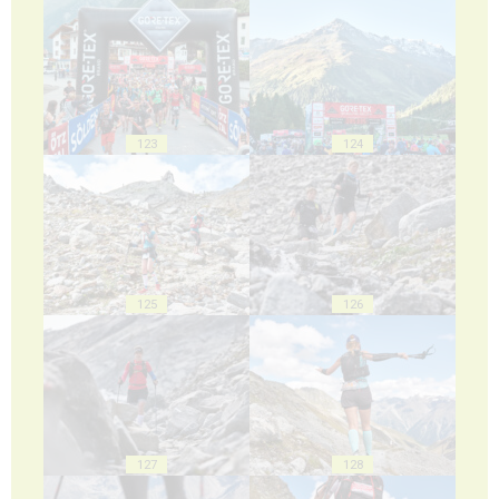
123
124
125
126
127
128