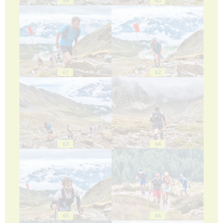
59
60
61
62
63
64
65
66