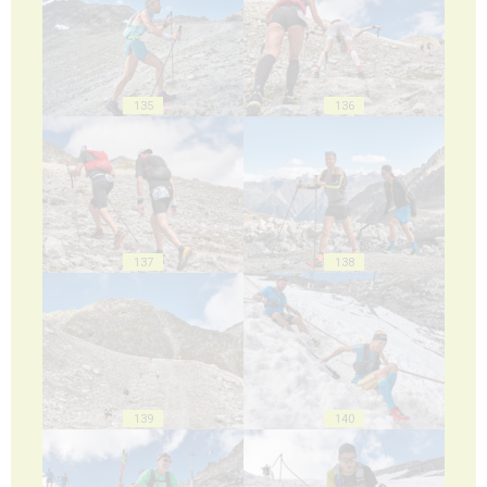
135
136
137
138
139
140