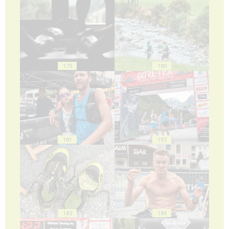
179
180
181
182
183
184