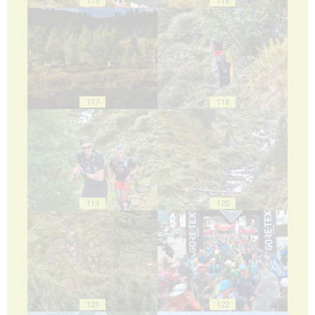
115
116
117
118
119
120
121
122