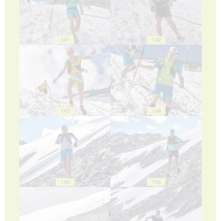
141
142
143
144
145
146