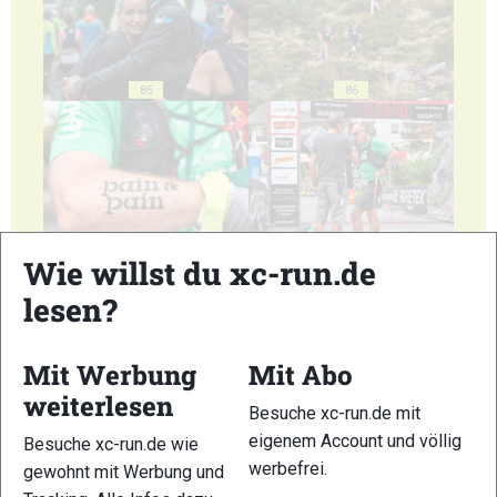
85
86
87
88
Wie willst du xc-run.de
lesen?
Mit Werbung
Mit Abo
weiterlesen
89
90
Besuche xc-run.de mit
eigenem Account und völlig
Besuche xc-run.de wie
werbefrei.
gewohnt mit Werbung und