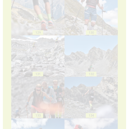
129
130
131
132
133
134