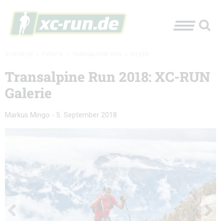
XC-RUN.DE
»
EVENTS
»
TRANSALPINE RUN
»
BILDER
Transalpine Run 2018: XC-RUN
Galerie
Markus Mingo
-
5. September 2018