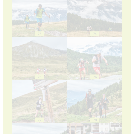
73
74
75
76
77
78