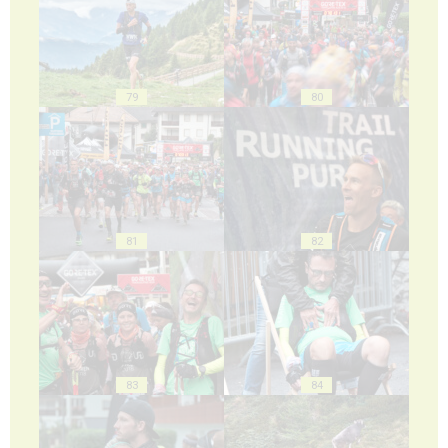
79
80
81
82
83
84