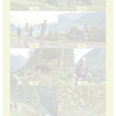
159
160
161
162
163
164