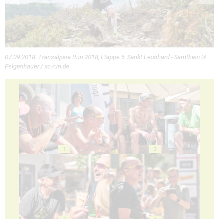
07.09.2018: Transalpine Run 2018, Etappe 6, Sankt Leonhard - Sarnthein ©
Felgenhauer / xc-run.de
1
2