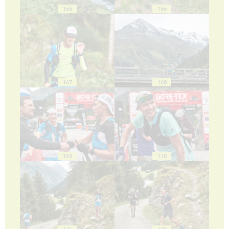
165
166
167
168
169
170