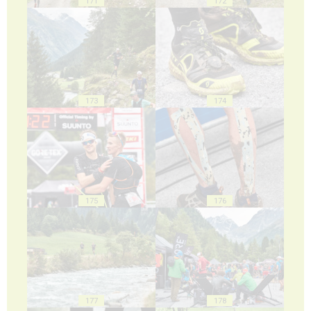
171
172
173
174
175
176
177
178