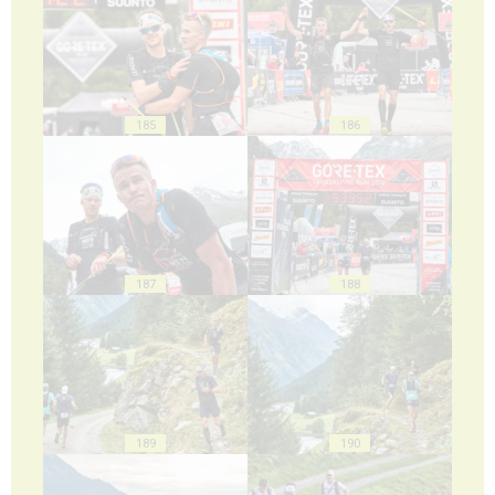
185
186
187
188
189
190