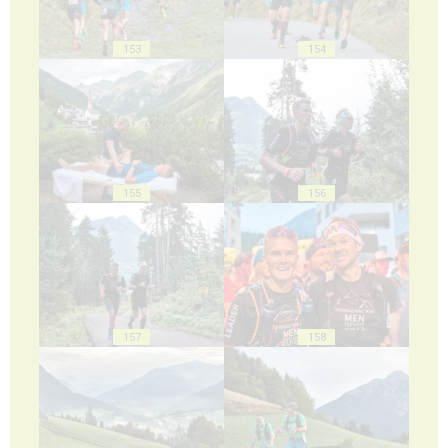
153
154
155
156
157
158