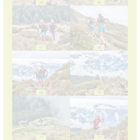
65
66
67
68
69
70
71
72