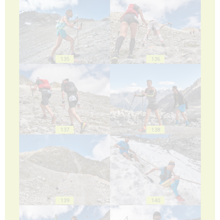
135
136
137
138
139
140