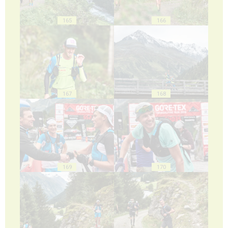
165
166
167
168
169
170