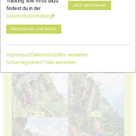
Tracking. Alle Infos dazu
Jetzt abonnieren
findest du in der
Datenschutzerklärung
!
91
92
Akzeptieren und weiter
Impressum
Datenschutz
Abo verwalten
Schon registriert? Hier anmelden
93
94
95
96