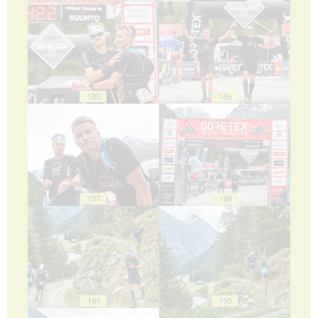
185
186
187
188
189
190