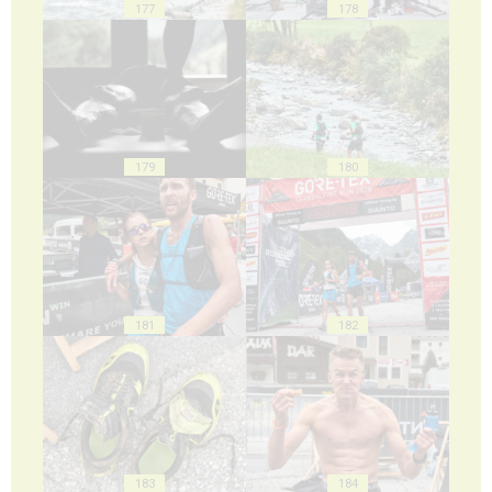
177
178
179
180
181
182
183
184