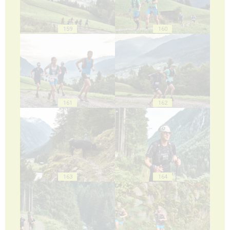
159
160
161
162
163
164