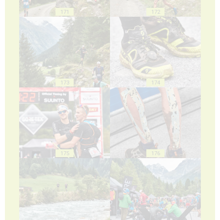
171
172
173
174
175
176