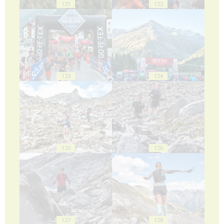
121
122
123
124
125
126
127
128