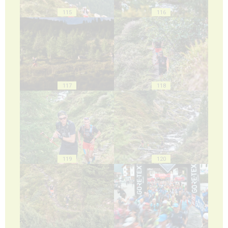
115
116
117
118
119
120