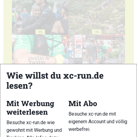
85
86
Wie willst du xc-run.de
87
88
lesen?
Mit Werbung
Mit Abo
weiterlesen
Besuche xc-run.de mit
89
90
eigenem Account und völlig
Besuche xc-run.de wie
werbefrei.
gewohnt mit Werbung und