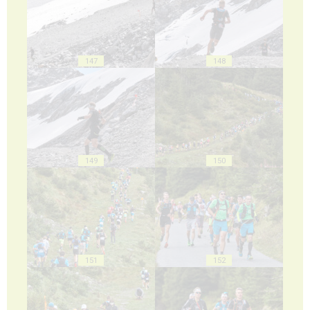
147
148
149
150
151
152