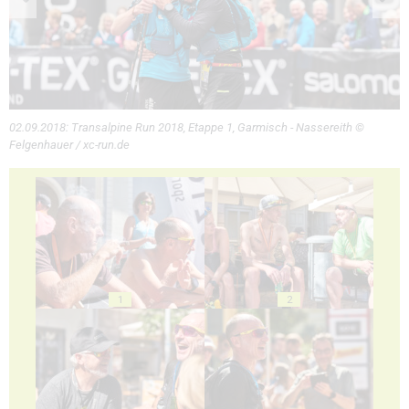
02.09.2018: Transalpine Run 2018, Etappe 1, Garmisch - Nassereith ©
Felgenhauer / xc-run.de
1
2