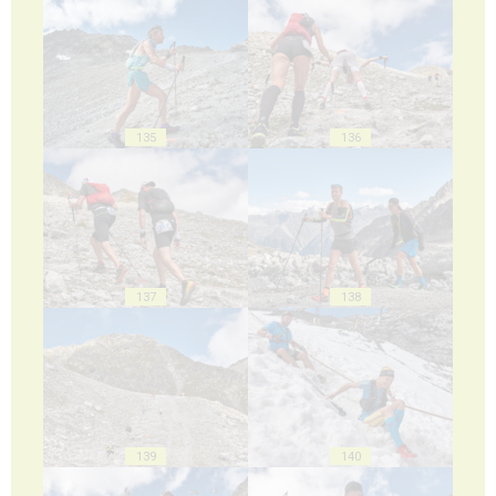
135
136
137
138
139
140