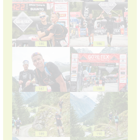
185
186
187
188
189
190