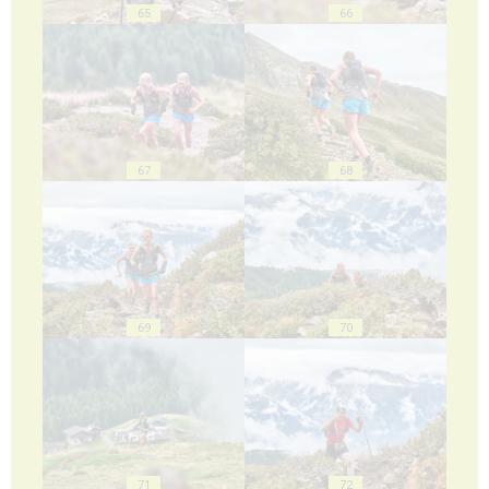
65
66
67
68
69
70
71
72