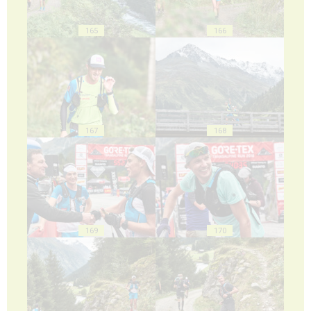
165
166
167
168
169
170