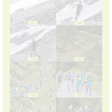
147
148
149
150
151
152