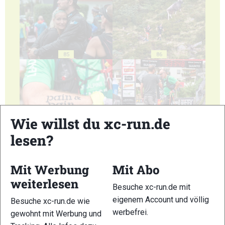
85
86
Wie willst du xc-run.de
87
88
lesen?
Mit Werbung
Mit Abo
weiterlesen
Besuche xc-run.de mit
eigenem Account und völlig
89
90
Besuche xc-run.de wie
werbefrei.
gewohnt mit Werbung und