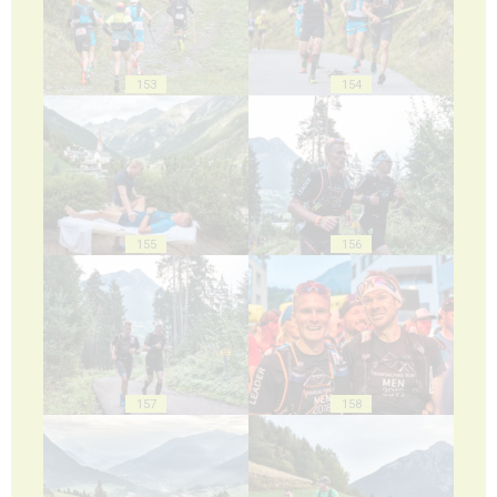
153
154
155
156
157
158