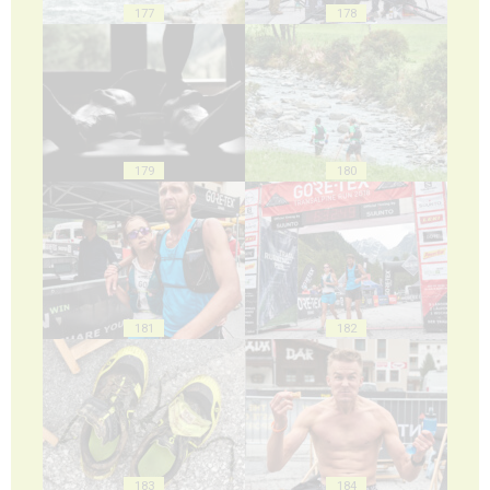
177
178
179
180
181
182
183
184