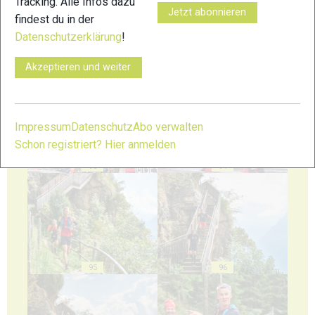
Tracking. Alle Infos dazu
Jetzt abonnieren
findest du in der
Datenschutzerklärung
!
91
92
Akzeptieren und weiter
Impressum
Datenschutz
Abo verwalten
Schon registriert? Hier anmelden
93
94
95
96