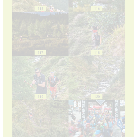
115
116
117
118
119
120