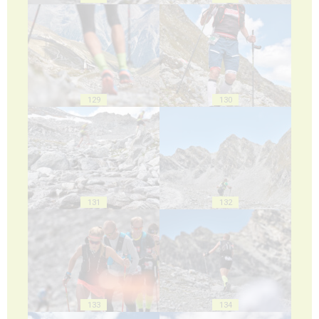
129
130
131
132
133
134