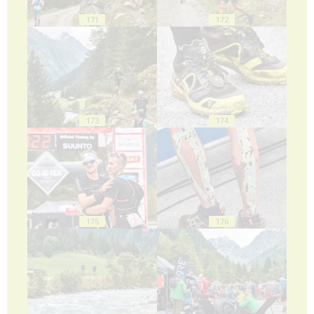
171
172
173
174
175
176