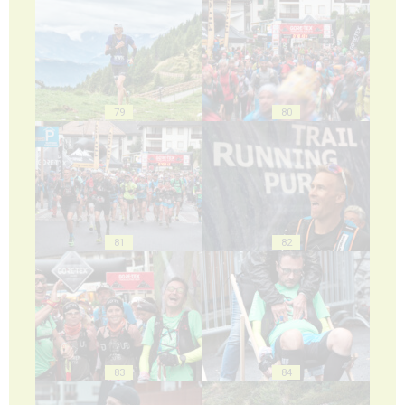
79
80
81
82
83
84