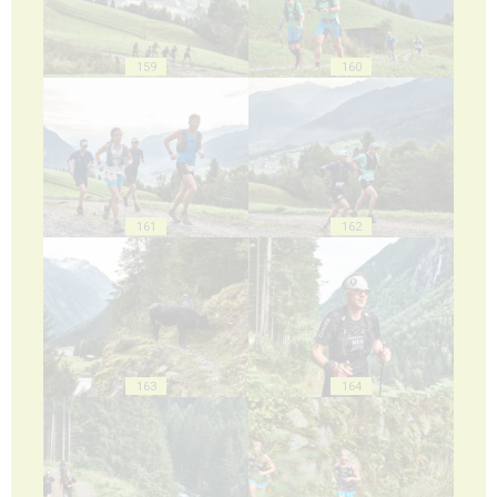
159
160
161
162
163
164