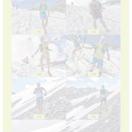
141
142
143
144
145
146