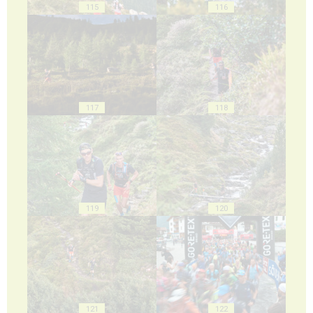
115
116
117
118
119
120
121
122