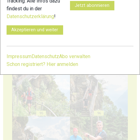
Tracking. Alle Infos dazu
Jetzt abonnieren
findest du in der
Datenschutzerklärung
!
91
92
Akzeptieren und weiter
Impressum
Datenschutz
Abo verwalten
Schon registriert? Hier anmelden
93
94
95
96