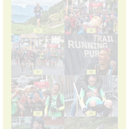
79
80
81
82
83
84