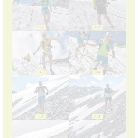
141
142
143
144
145
146