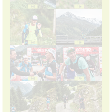
165
166
167
168
169
170