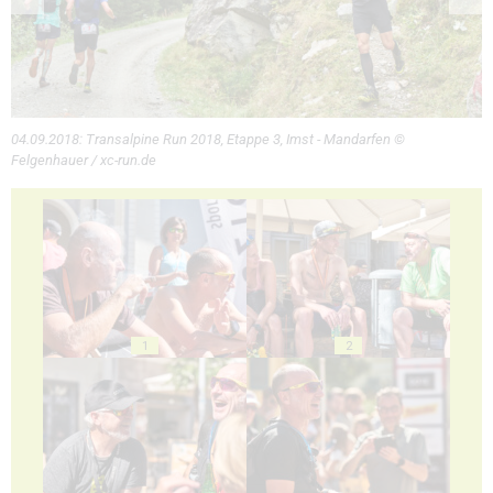
04.09.2018: Transalpine Run 2018, Etappe 3, Imst - Mandarfen ©
Felgenhauer / xc-run.de
1
2