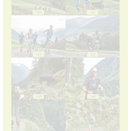
159
160
161
162
163
164