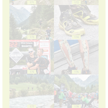
171
172
173
174
175
176
177
178