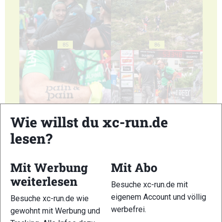
85
86
87
88
Wie willst du xc-run.de
lesen?
Mit Werbung
Mit Abo
weiterlesen
Besuche xc-run.de mit
89
90
eigenem Account und völlig
Besuche xc-run.de wie
werbefrei.
gewohnt mit Werbung und