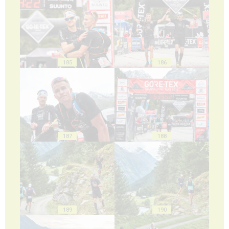
185
186
187
188
189
190