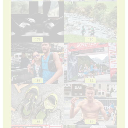
179
180
181
182
183
184