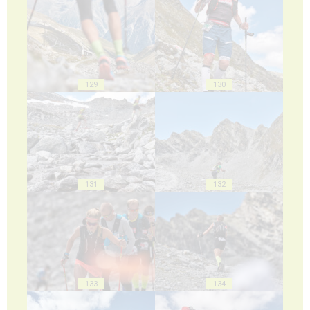
129
130
131
132
133
134