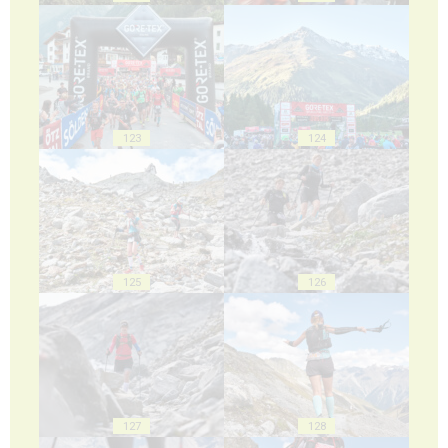
123
124
125
126
127
128