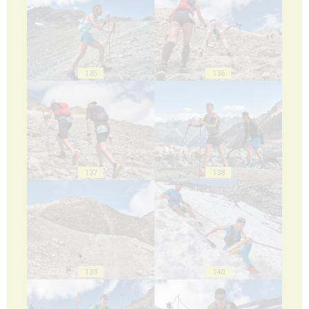
135
136
137
138
139
140