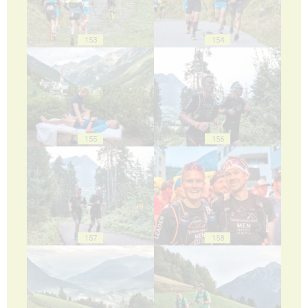
153
154
155
156
157
158