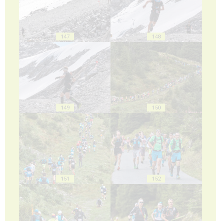
147
148
149
150
151
152