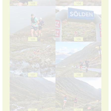
103
104
105
106
107
108
109
110