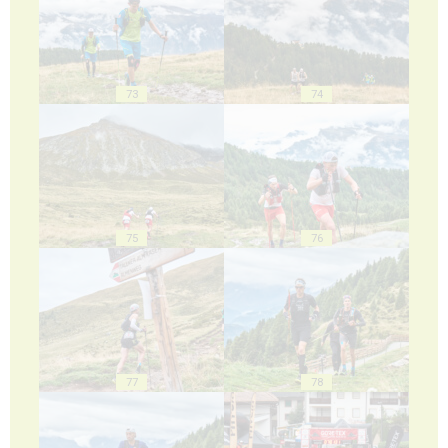
73
74
75
76
77
78