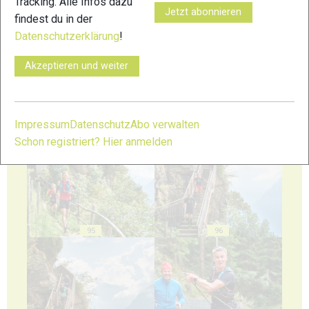
Tracking. Alle Infos dazu
Jetzt abonnieren
findest du in der
91
92
Datenschutzerklärung
!
Akzeptieren und weiter
Impressum
Datenschutz
Abo verwalten
93
94
Schon registriert? Hier anmelden
95
96