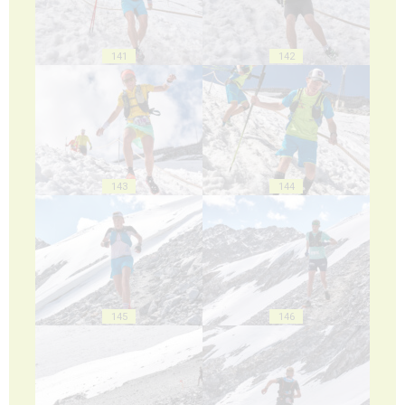
141
142
143
144
145
146