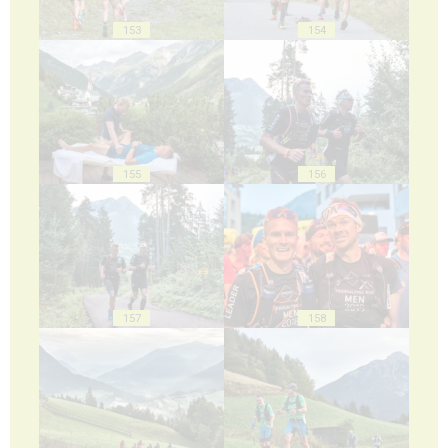
153
154
155
156
157
158