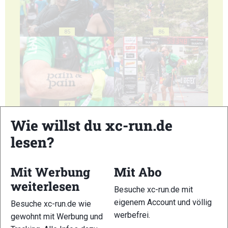
85
86
87
88
Wie willst du xc-run.de
lesen?
Mit Werbung
Mit Abo
89
90
weiterlesen
Besuche xc-run.de mit
eigenem Account und völlig
Besuche xc-run.de wie
werbefrei.
gewohnt mit Werbung und