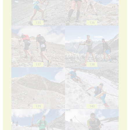
135
136
137
138
139
140