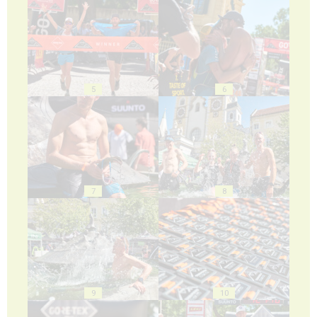
5
6
7
8
9
10