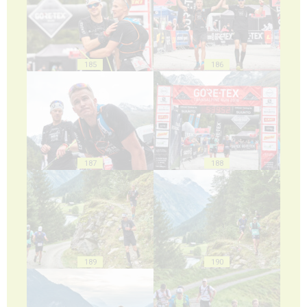
185
186
187
188
189
190