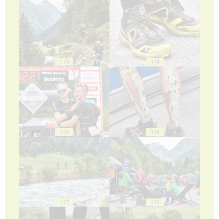
173
174
175
176
177
178