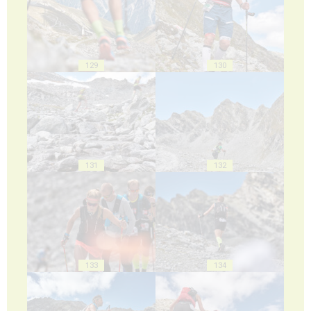
129
130
131
132
133
134