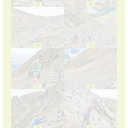
47
48
49
50
51
52
53
54