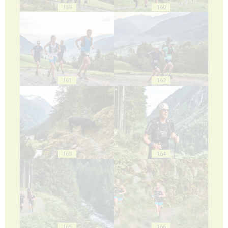
159
160
161
162
163
164
165
166