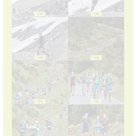
147
148
149
150
151
152