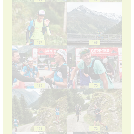
167
168
169
170
171
172