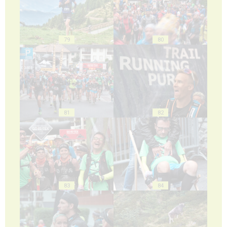
79
80
81
82
83
84