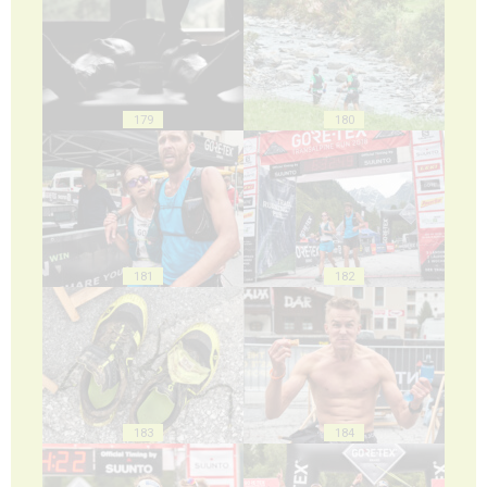
179
180
181
182
183
184