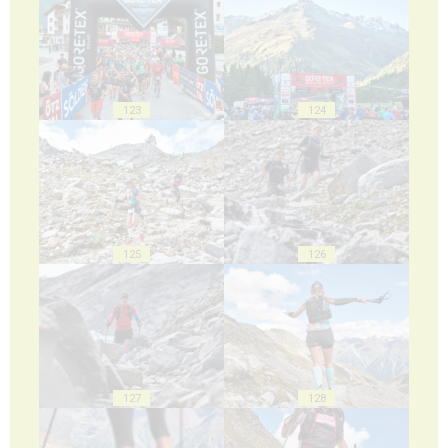
123
124
125
126
127
128