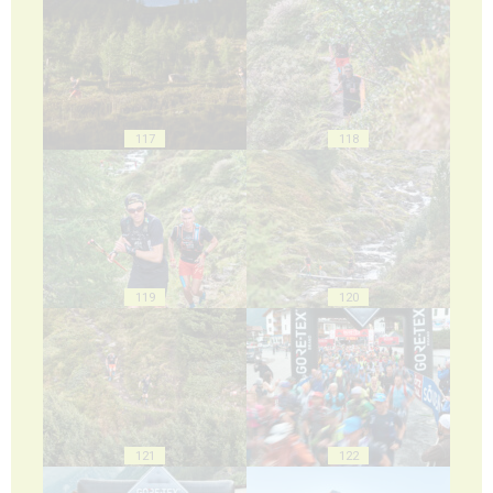
117
118
119
120
121
122