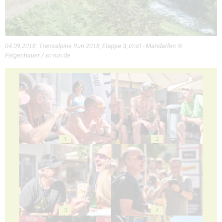
04.09.2018: Transalpine Run 2018, Etappe 3, Imst - Mandarfen ©
Felgenhauer / xc-run.de
1
2
3
4