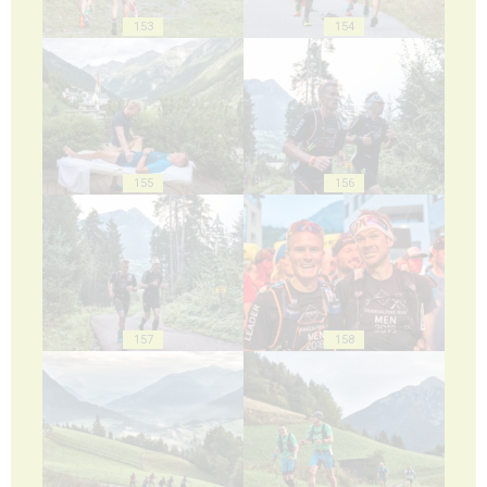
153
154
155
156
157
158