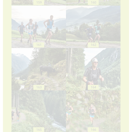
159
160
161
162
163
164
165
166