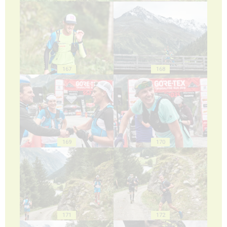
167
168
169
170
171
172