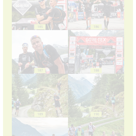
185
186
187
188
189
190