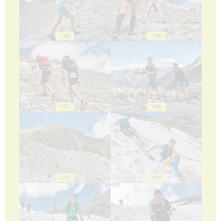
135
136
137
138
139
140