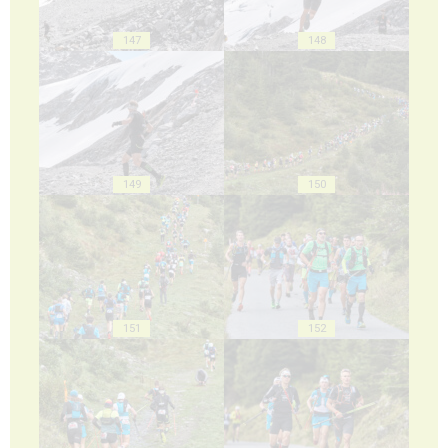
147
148
149
150
151
152