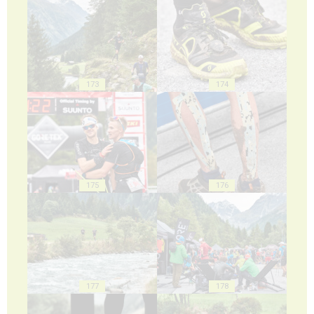
173
174
175
176
177
178