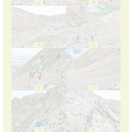
47
48
49
50
51
52
53
54