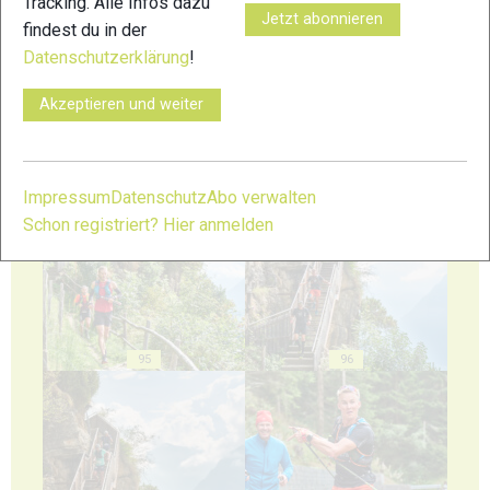
Tracking. Alle Infos dazu
Jetzt abonnieren
findest du in der
91
92
Datenschutzerklärung
!
Akzeptieren und weiter
Impressum
Datenschutz
Abo verwalten
93
94
Schon registriert? Hier anmelden
95
96