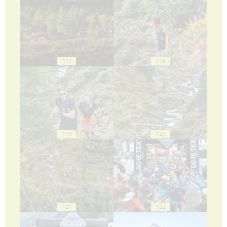
117
118
119
120
121
122