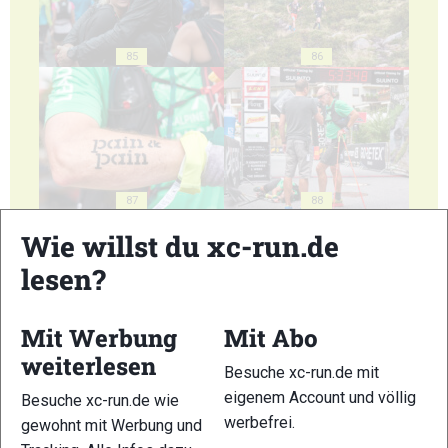
85
86
87
88
Wie willst du xc-run.de
lesen?
Mit Werbung
Mit Abo
89
90
weiterlesen
Besuche xc-run.de mit
eigenem Account und völlig
Besuche xc-run.de wie
werbefrei.
gewohnt mit Werbung und