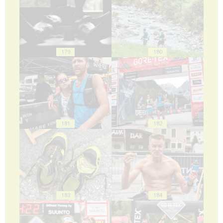
179
180
181
182
183
184