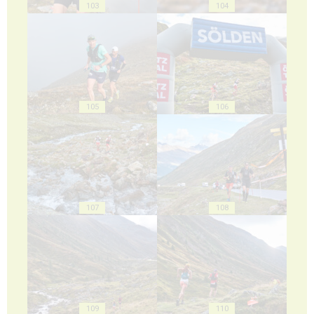
103
104
105
106
107
108
109
110