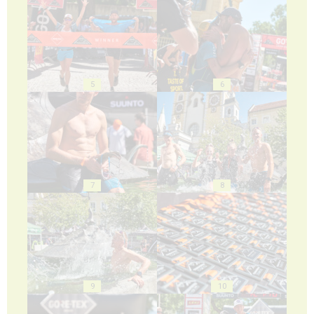
5
6
7
8
9
10