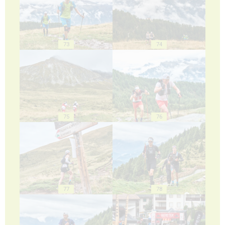
73
74
75
76
77
78