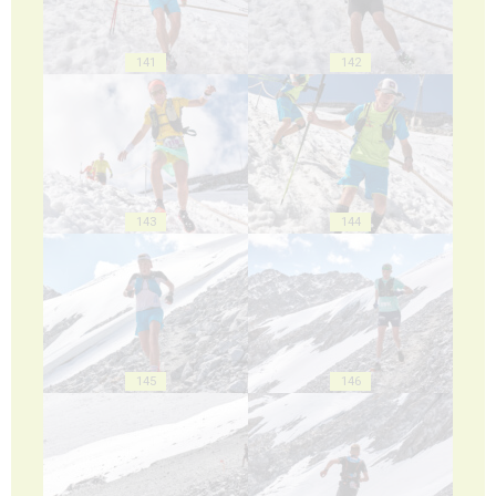
141
142
143
144
145
146