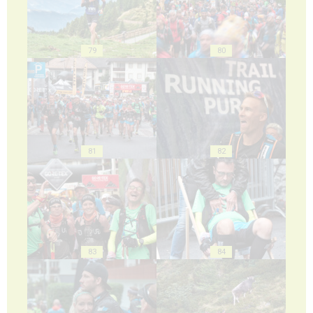
79
80
81
82
83
84