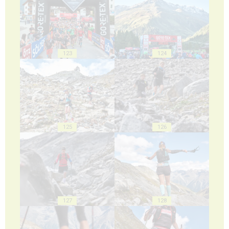
123
124
125
126
127
128