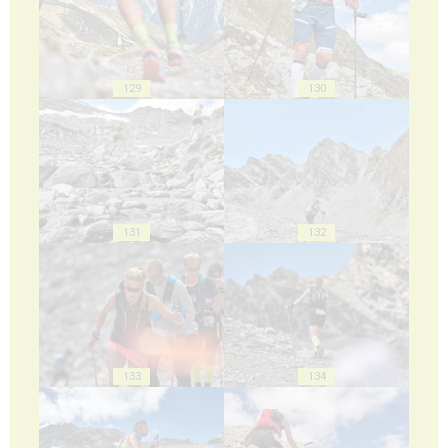
129
130
131
132
133
134