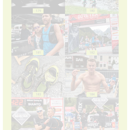
179
180
181
182
183
184