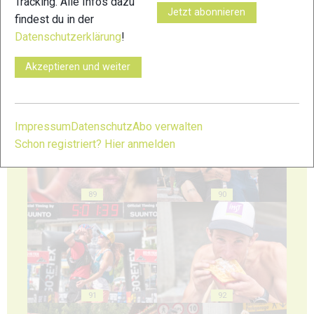
Tracking. Alle Infos dazu
Jetzt abonnieren
findest du in der
Datenschutzerklärung
!
Akzeptieren und weiter
87
88
Impressum
Datenschutz
Abo verwalten
Schon registriert? Hier anmelden
89
90
91
92