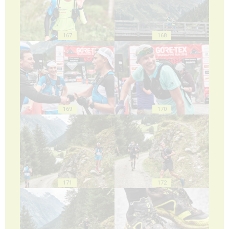
167
168
169
170
171
172