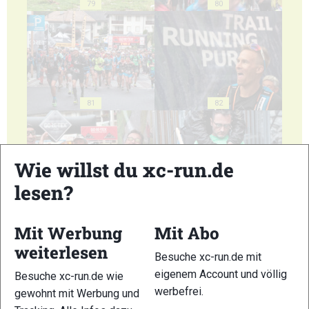
79
80
81
82
Wie willst du xc-run.de
lesen?
83
84
Mit Werbung
Mit Abo
weiterlesen
Besuche xc-run.de mit
eigenem Account und völlig
Besuche xc-run.de wie
werbefrei.
gewohnt mit Werbung und
85
86