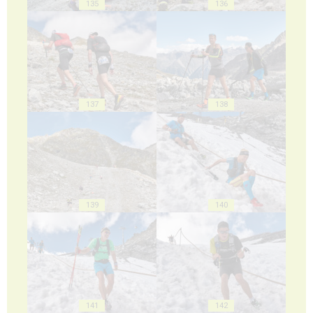
135
136
137
138
139
140
141
142