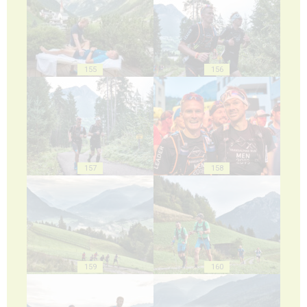
155
156
157
158
159
160