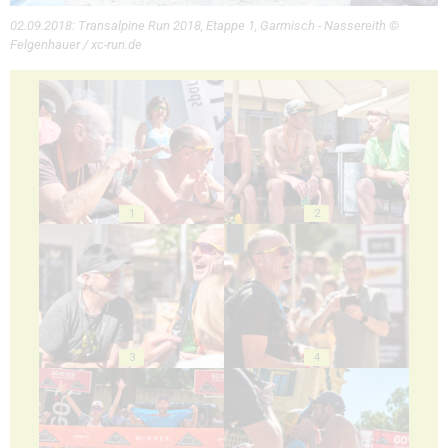
02.09.2018: Transalpine Run 2018, Etappe 1, Garmisch - Nassereith ©
Felgenhauer / xc-run.de
1
2
3
4