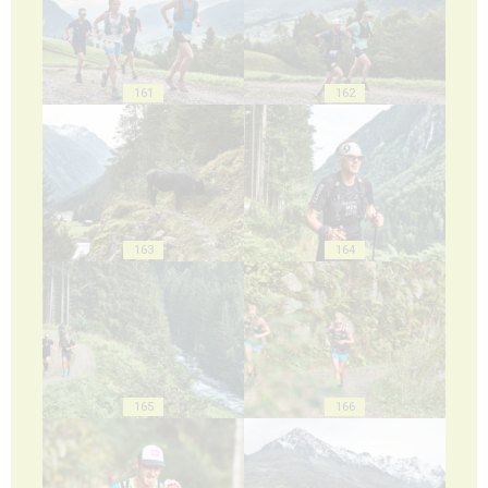
161
162
163
164
165
166