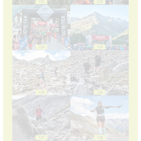
121
122
123
124
125
126
127
128