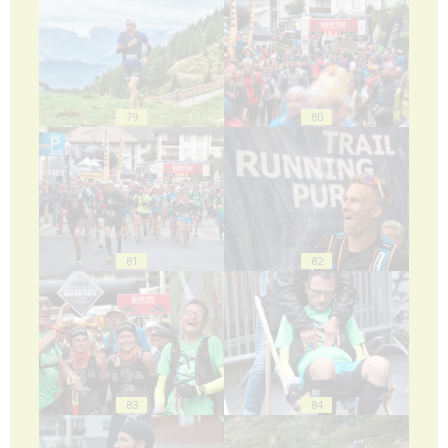
79
80
81
82
83
84