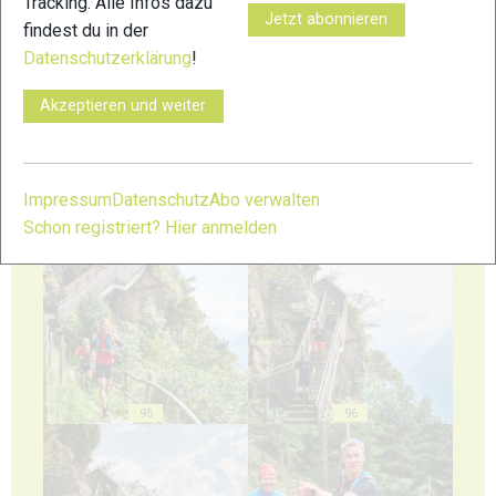
Tracking. Alle Infos dazu
Jetzt abonnieren
findest du in der
Datenschutzerklärung
!
91
92
Akzeptieren und weiter
Impressum
Datenschutz
Abo verwalten
Schon registriert? Hier anmelden
93
94
95
96