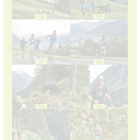
159
160
161
162
163
164