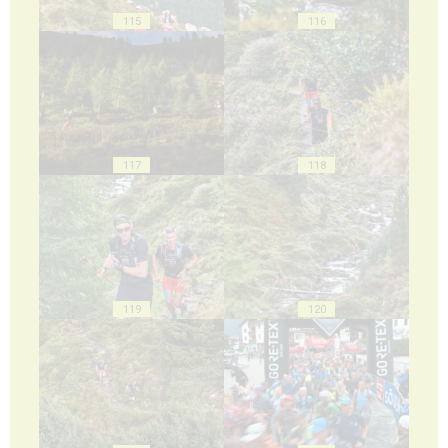
115
116
117
118
119
120