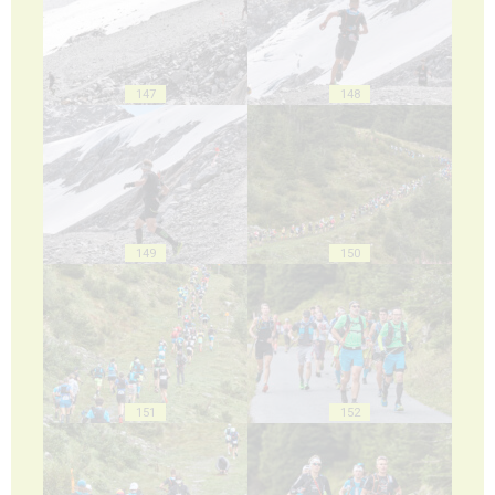
147
148
149
150
151
152