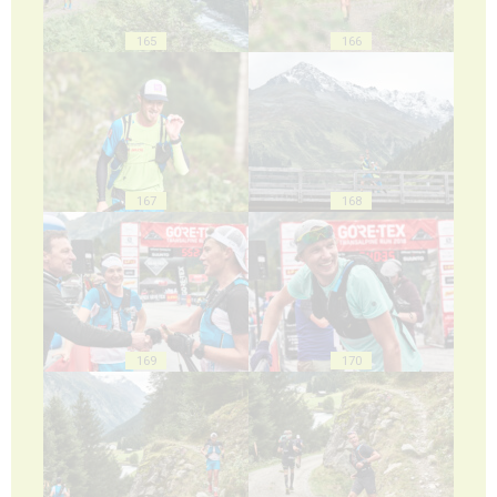
165
166
167
168
169
170