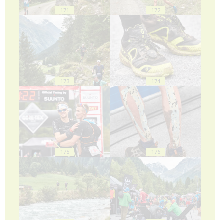
171
172
173
174
175
176