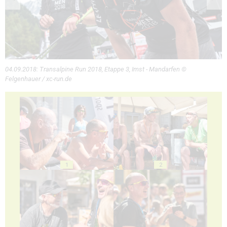
04.09.2018: Transalpine Run 2018, Etappe 3, Imst - Mandarfen ©
Felgenhauer / xc-run.de
1
2