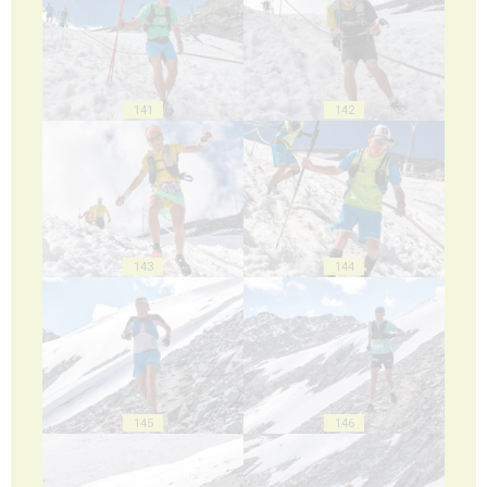
141
142
143
144
145
146