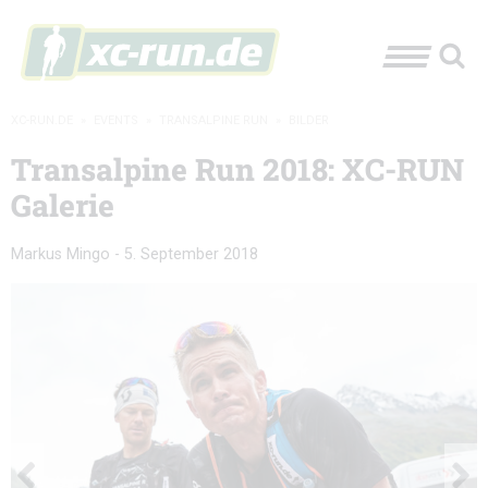
XC-RUN.DE
»
EVENTS
»
TRANSALPINE RUN
»
BILDER
Transalpine Run 2018: XC-RUN
Galerie
Markus Mingo
-
5. September 2018