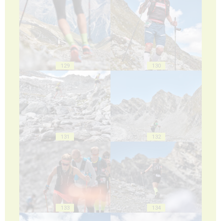
129
130
131
132
133
134