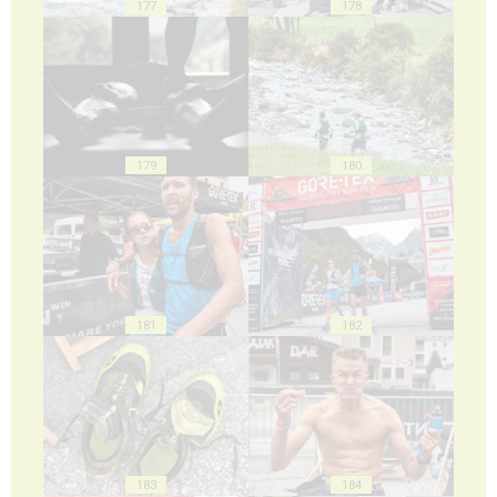
177
178
179
180
181
182
183
184