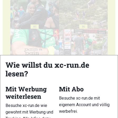
85
86
Wie willst du xc-run.de
87
88
lesen?
Mit Werbung
Mit Abo
weiterlesen
Besuche xc-run.de mit
89
90
eigenem Account und völlig
Besuche xc-run.de wie
werbefrei.
gewohnt mit Werbung und