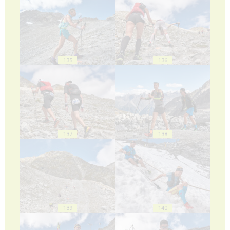
135
136
137
138
139
140