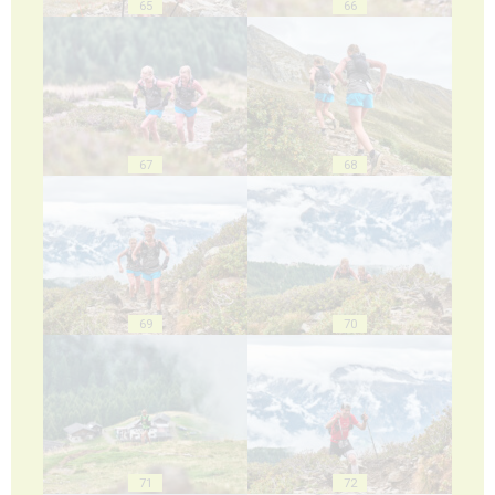
65
66
67
68
69
70
71
72