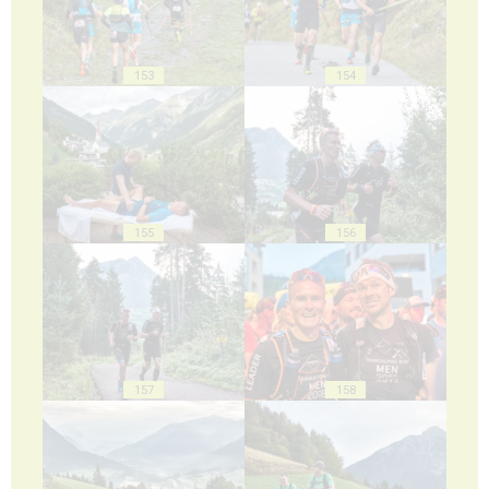
153
154
155
156
157
158