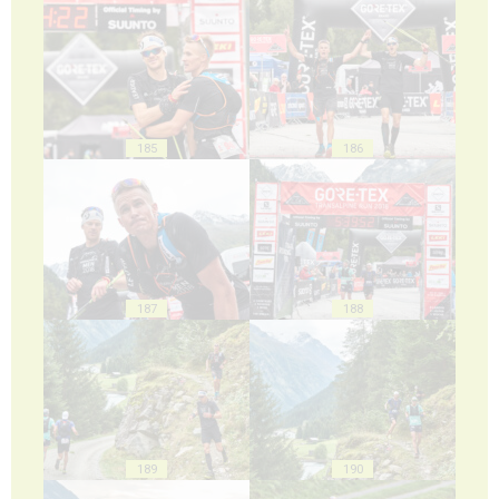
185
186
187
188
189
190