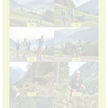
159
160
161
162
163
164