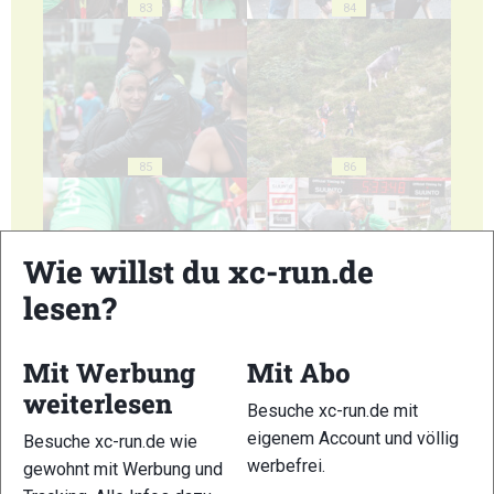
83
84
85
86
Wie willst du xc-run.de
lesen?
87
88
Mit Werbung
Mit Abo
weiterlesen
Besuche xc-run.de mit
eigenem Account und völlig
Besuche xc-run.de wie
werbefrei.
gewohnt mit Werbung und
89
90