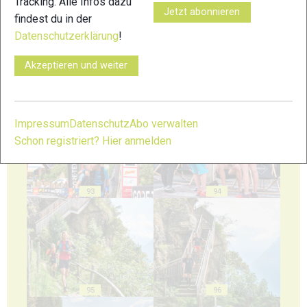
Tracking. Alle Infos dazu
Jetzt abonnieren
findest du in der
Datenschutzerklärung
!
Akzeptieren und weiter
91
92
Impressum
Datenschutz
Abo verwalten
Schon registriert? Hier anmelden
93
94
95
96