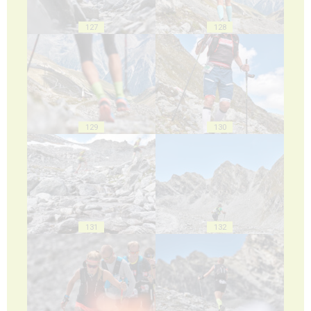
127
128
129
130
131
132