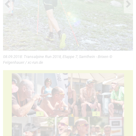
08.09.2018: Transalpine Run 2018, Etappe 7, Sarnthein - Brixen ©
Felgenhauer / xc-run.de
1
2