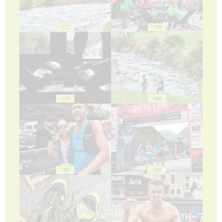
177
178
179
180
181
182