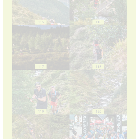
115
116
117
118
119
120