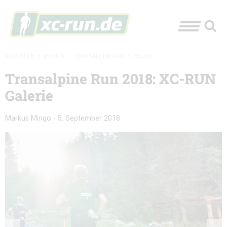
XC-RUN.DE
»
EVENTS
»
TRANSALPINE RUN
»
BILDER
Transalpine Run 2018: XC-RUN
Galerie
Markus Mingo
-
5. September 2018