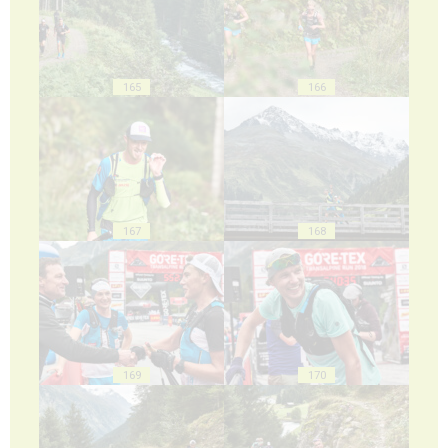
165
166
167
168
169
170