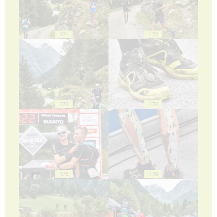
171
172
173
174
175
176