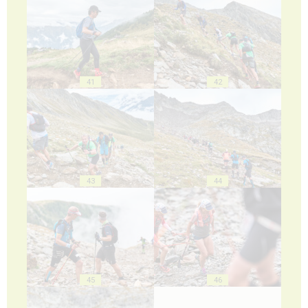
41
42
43
44
45
46