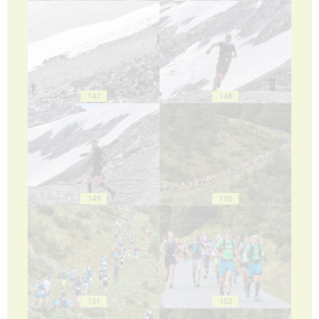
147
148
149
150
151
152