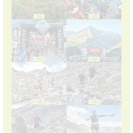
121
122
123
124
125
126