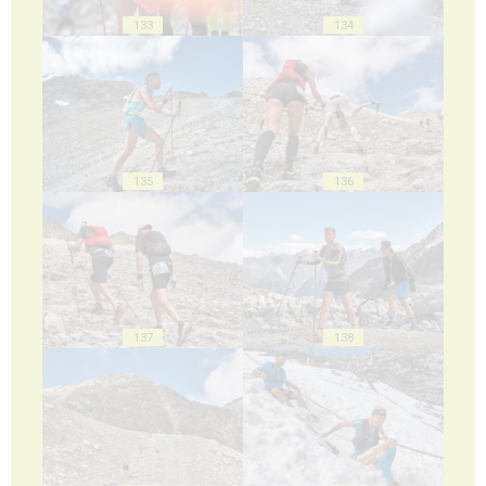
133
134
135
136
137
138