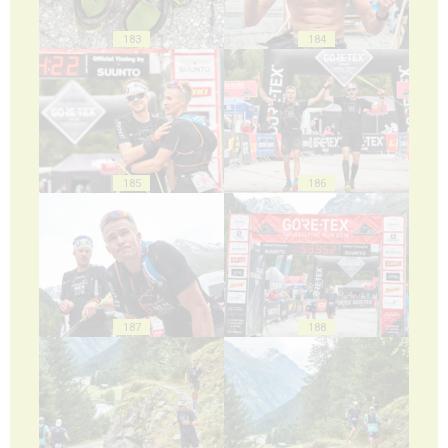
183
184
185
186
187
188