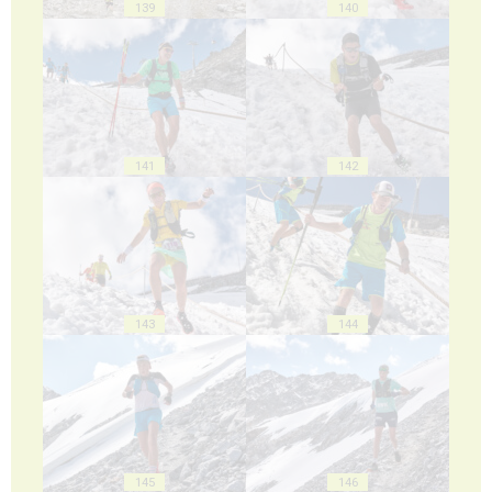
139
140
141
142
143
144
145
146