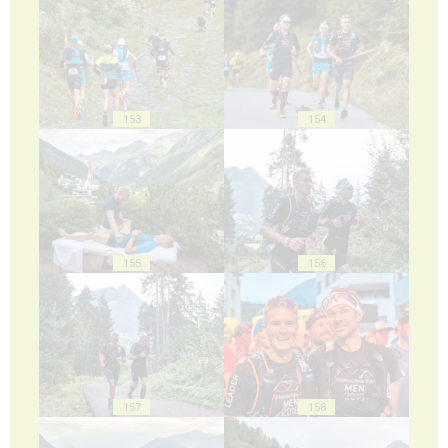
153
154
155
156
157
158