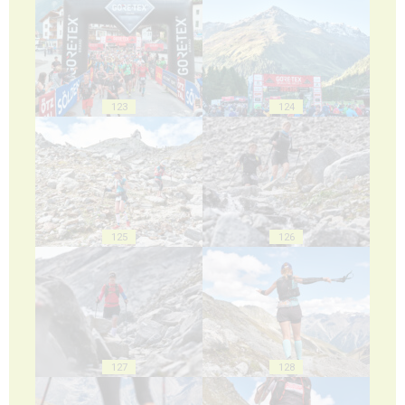
123
124
125
126
127
128