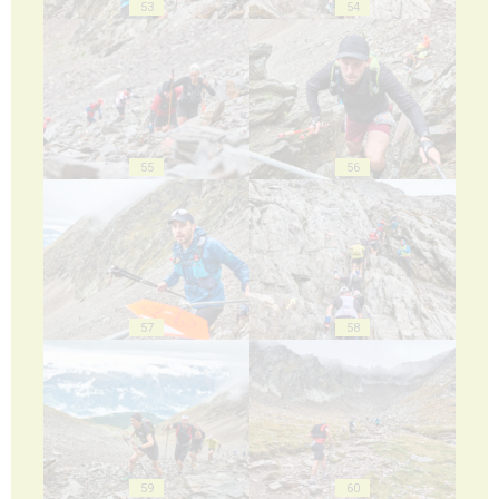
53
54
55
56
57
58
59
60