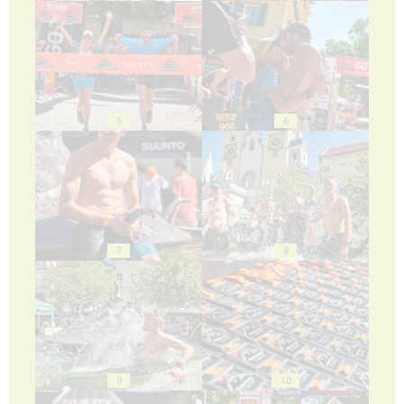
5
6
7
8
9
10