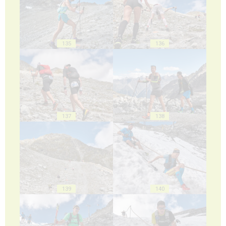
135
136
137
138
139
140