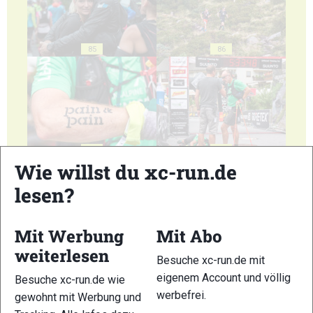
85
86
87
88
Wie willst du xc-run.de
lesen?
Mit Werbung
Mit Abo
weiterlesen
89
90
Besuche xc-run.de mit
eigenem Account und völlig
Besuche xc-run.de wie
werbefrei.
gewohnt mit Werbung und