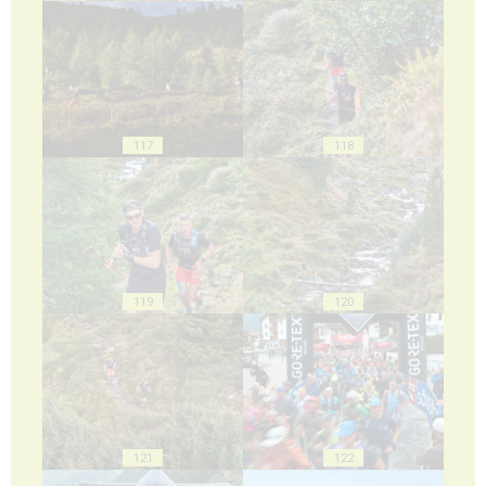
117
118
119
120
121
122