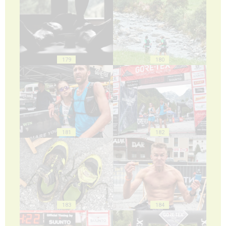
179
180
181
182
183
184