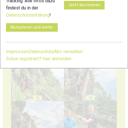
Tracking. Alle Infos dazu
Jetzt abonnieren
findest du in der
Datenschutzerklärung
!
91
92
Akzeptieren und weiter
Impressum
Datenschutz
Abo verwalten
93
94
Schon registriert? Hier anmelden
95
96