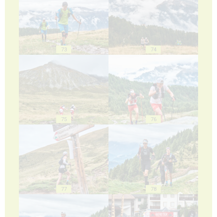
73
74
75
76
77
78