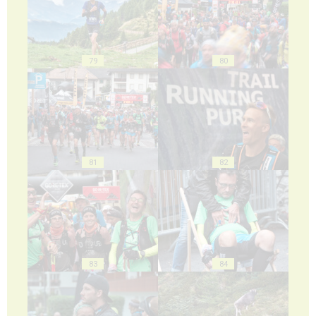
79
80
81
82
83
84