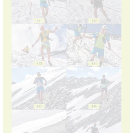
141
142
143
144
145
146