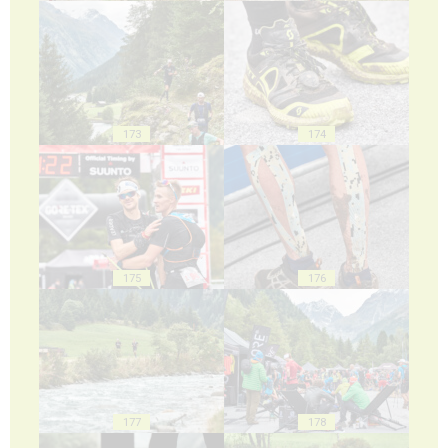
173
174
175
176
177
178