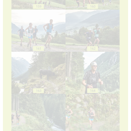
159
160
161
162
163
164