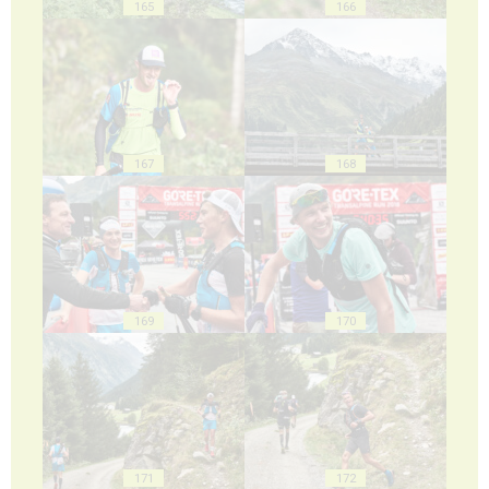
165
166
167
168
169
170
171
172