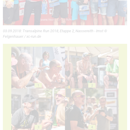
03.09.2018: Transalpine Run 2018, Etappe 2, Nassereith - Imst ©
Felgenhauer / xc-run.de
1
2
3
4