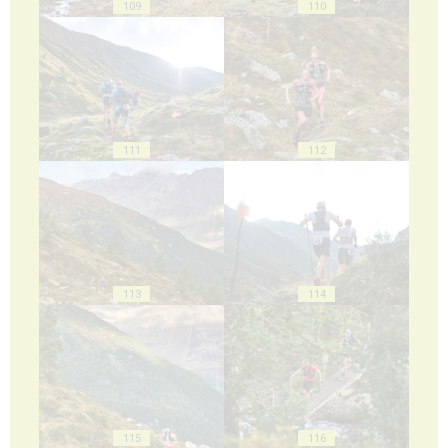
109
110
111
112
113
114
115
116