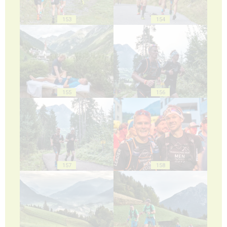
153
154
155
156
157
158