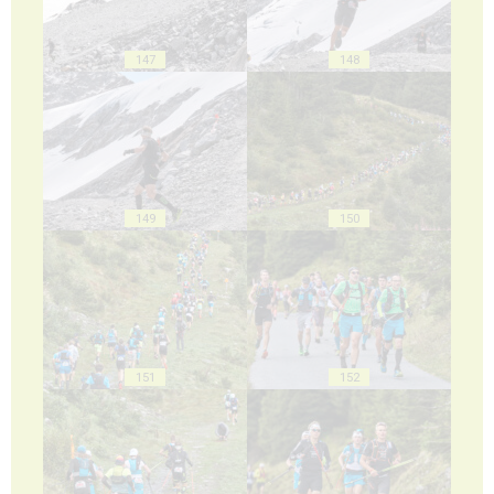
147
148
149
150
151
152