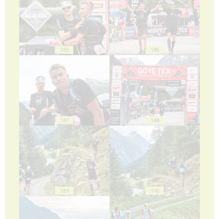
185
186
187
188
189
190