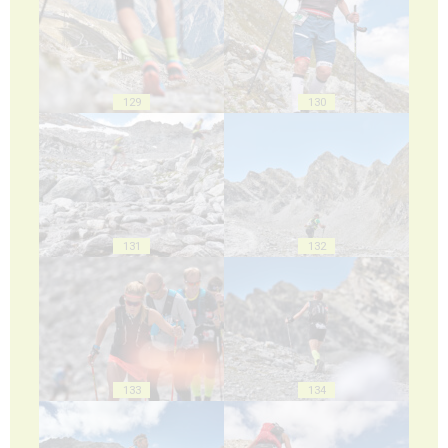
129
130
131
132
133
134