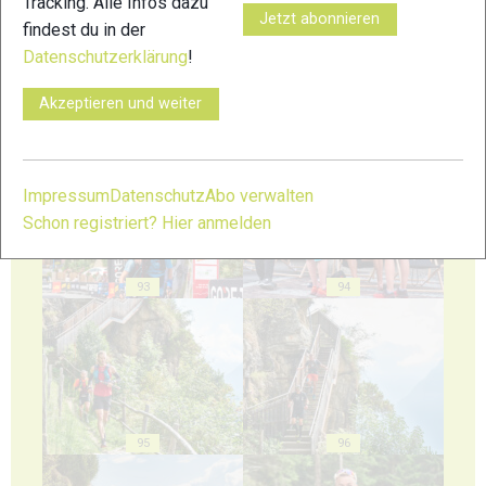
Tracking. Alle Infos dazu
Jetzt abonnieren
findest du in der
Datenschutzerklärung
!
Akzeptieren und weiter
91
92
Impressum
Datenschutz
Abo verwalten
Schon registriert? Hier anmelden
93
94
95
96