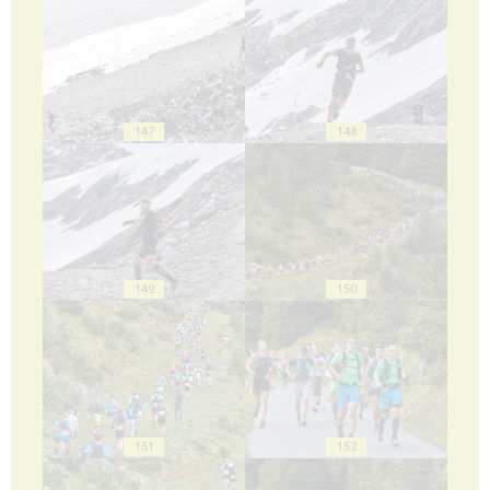
147
148
149
150
151
152