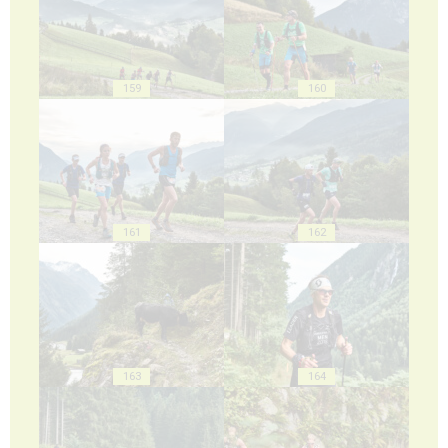
159
160
161
162
163
164