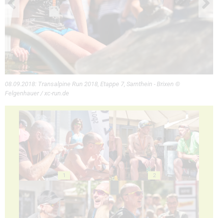
08.09.2018: Transalpine Run 2018, Etappe 7, Sarnthein - Brixen ©
Felgenhauer / xc-run.de
1
2