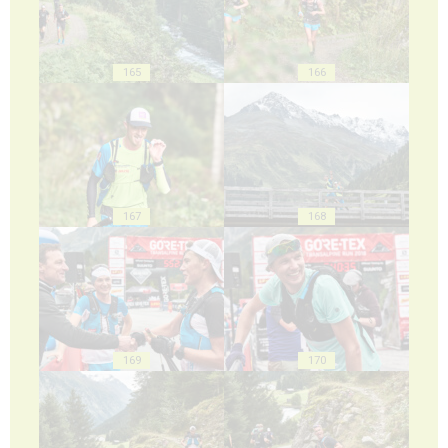
165
166
167
168
169
170