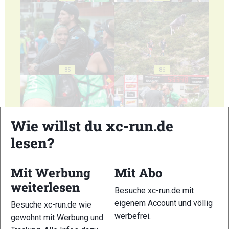
85
86
Wie willst du xc-run.de
lesen?
87
88
Mit Werbung
Mit Abo
weiterlesen
Besuche xc-run.de mit
eigenem Account und völlig
Besuche xc-run.de wie
werbefrei.
gewohnt mit Werbung und
89
90