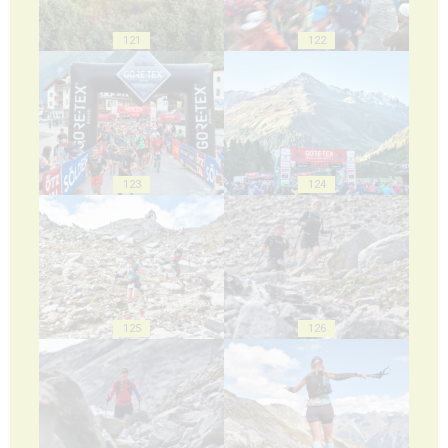
121
122
123
124
125
126