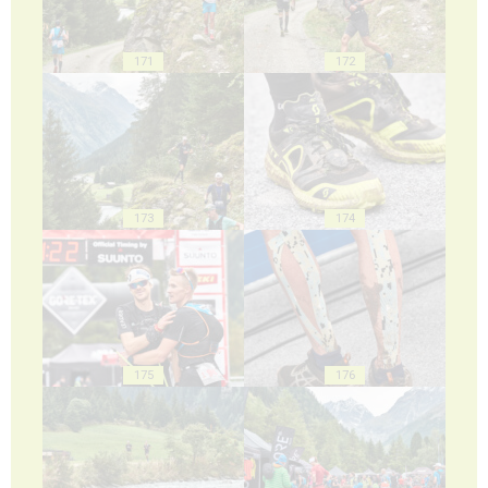
171
172
173
174
175
176