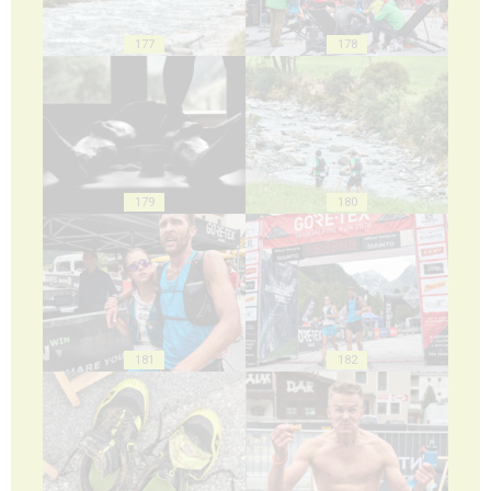
177
178
179
180
181
182