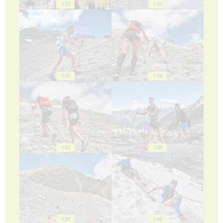
133
134
135
136
137
138
139
140