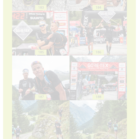
183
184
185
186
187
188