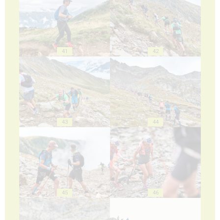
41
42
43
44
45
46