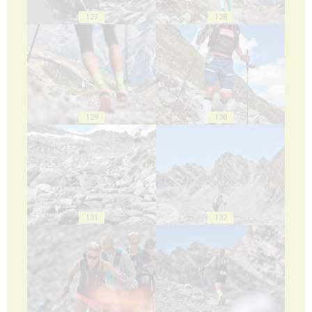
127
128
129
130
131
132