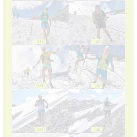
141
142
143
144
145
146