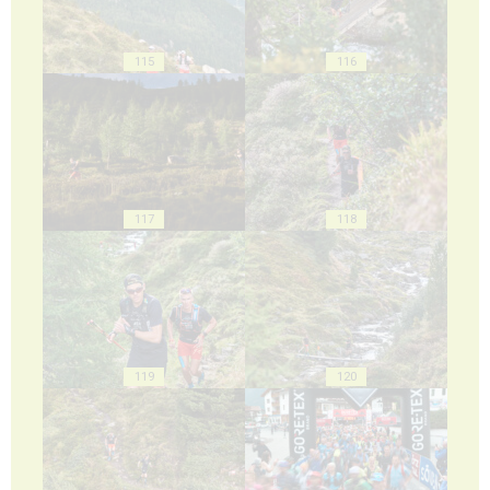
115
116
117
118
119
120