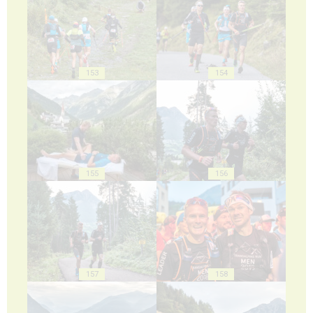
153
154
155
156
157
158