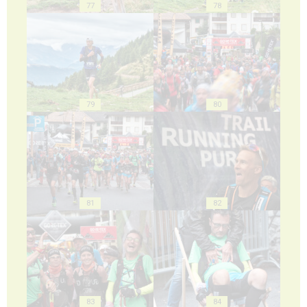
77
78
79
80
81
82
83
84