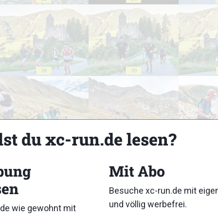
38
39
lst du xc-run.de lesen?
43
44
bung
Mit Abo
sen
Besuche xc-run.de mit eig
und völlig werbefrei.
de wie gewohnt mit
48
49