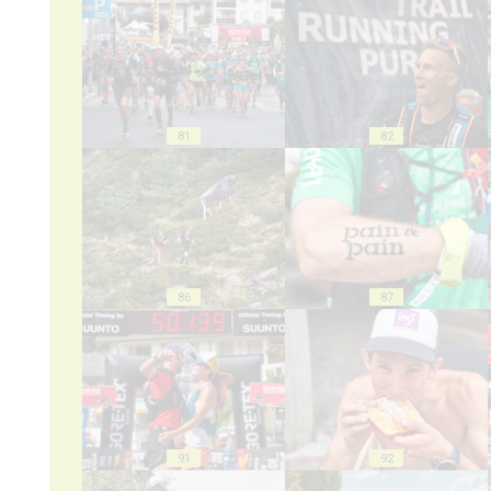
81
82
86
87
91
92