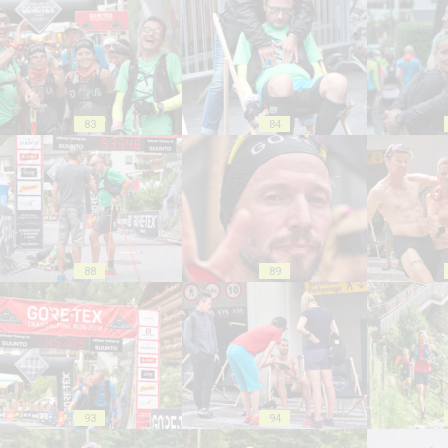
83
84
88
89
93
94