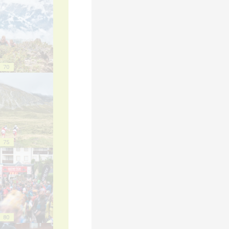
70
75
80