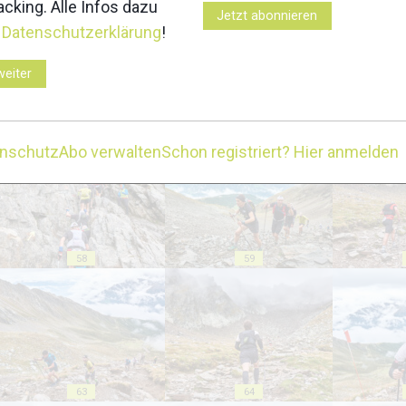
cking. Alle Infos dazu
Jetzt abonnieren
r
Datenschutzerklärung
!
weiter
53
54
enschutz
Abo verwalten
Schon registriert? Hier anmelden
58
59
63
64