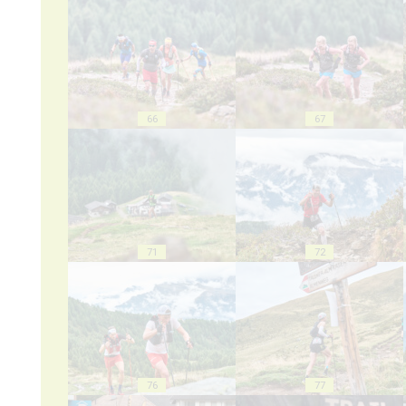
66
67
71
72
76
77