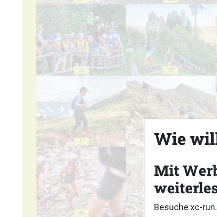
36
37
Wie wil
41
42
Mit Wer
weiterle
Besuche xc-run.
46
47