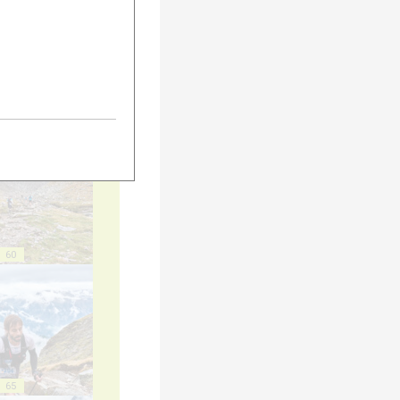
55
60
65