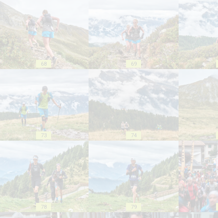
68
69
73
74
78
79