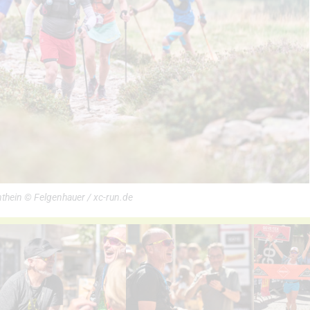
thein © Felgenhauer / xc-run.de