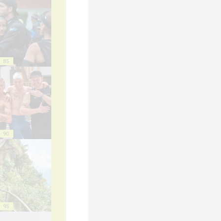
85
90
95