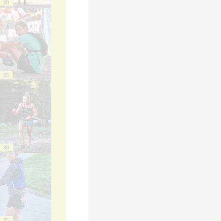
20
25
30
35