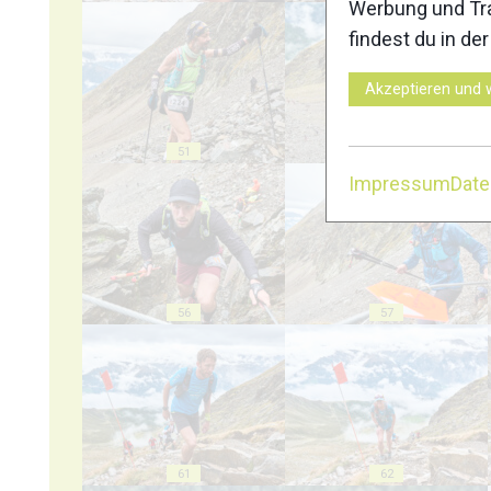
Werbung und Tra
findest du in de
Akzeptieren und 
51
52
Impressum
Dat
56
57
61
62