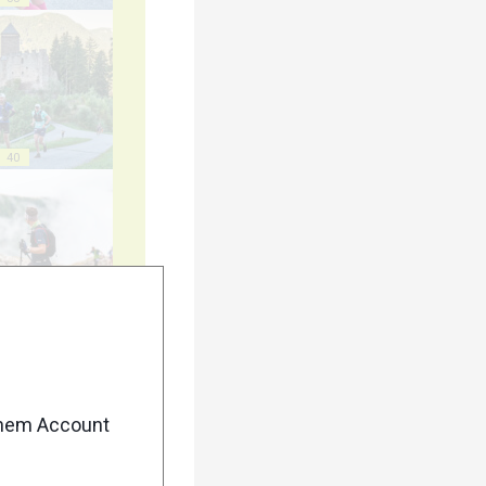
40
45
enem Account
50