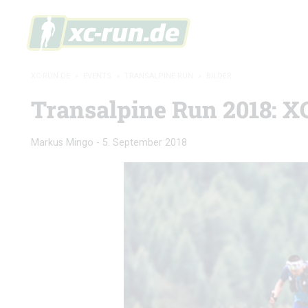
XC-RUN.DE
»
EVENTS
»
TRANSALPINE RUN
»
BILDER
Transalpine Run 2018: X
Markus Mingo
-
5. September 2018