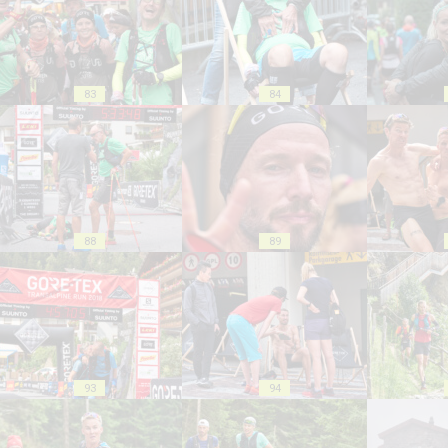
83
84
88
89
93
94