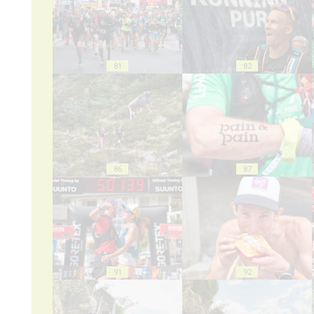
81
82
86
87
91
92