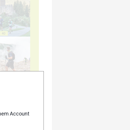
40
45
enem Account
50