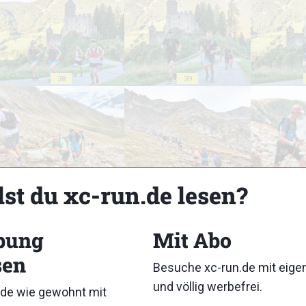
38
39
43
44
lst du xc-run.de lesen?
bung
Mit Abo
sen
Besuche xc-run.de mit eig
48
49
und völlig werbefrei.
de wie gewohnt mit