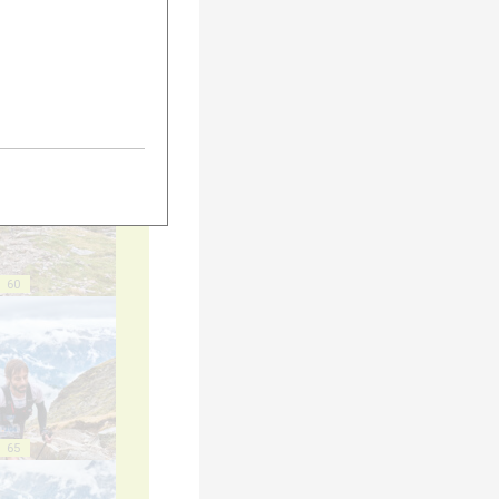
55
60
65