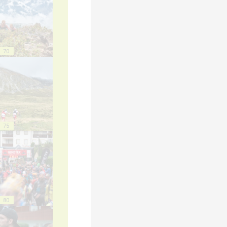
70
75
80