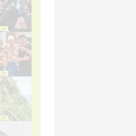
85
90
95