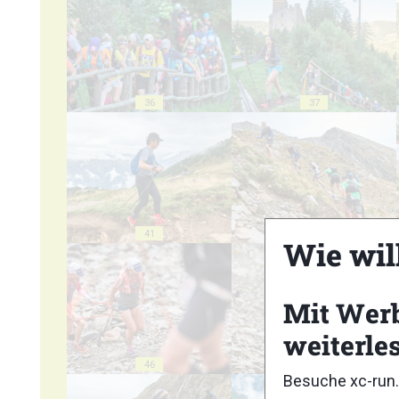
36
37
41
42
Wie wil
Mit Wer
weiterle
46
47
Besuche xc-run.