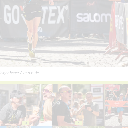
Felgenhauer / xc-run.de
3
4