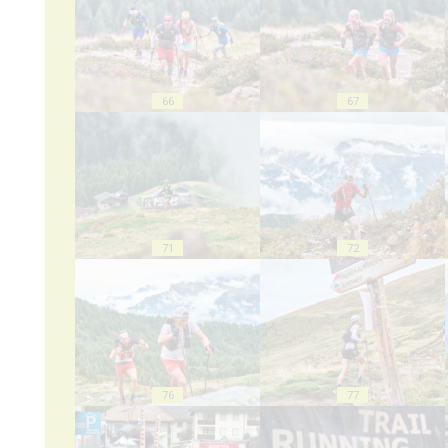
66
67
71
72
76
77