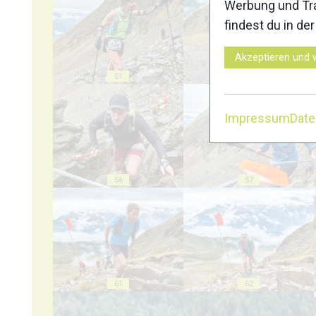
Werbung und Tra
findest du in de
Akzeptieren und 
51
52
Impressum
Dat
56
57
61
62