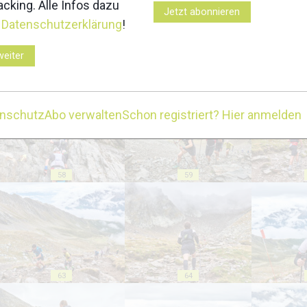
cking. Alle Infos dazu
Jetzt abonnieren
r
Datenschutzerklärung
!
weiter
53
54
enschutz
Abo verwalten
Schon registriert? Hier anmelden
58
59
63
64