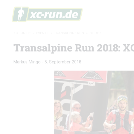
XC-RUN.DE
»
EVENTS
»
TRANSALPINE RUN
»
BILDER
Transalpine Run 2018: X
Markus Mingo
-
5. September 2018