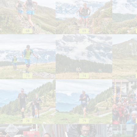
68
69
73
74
78
79