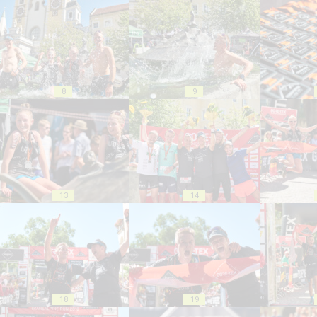
8
9
13
14
18
19